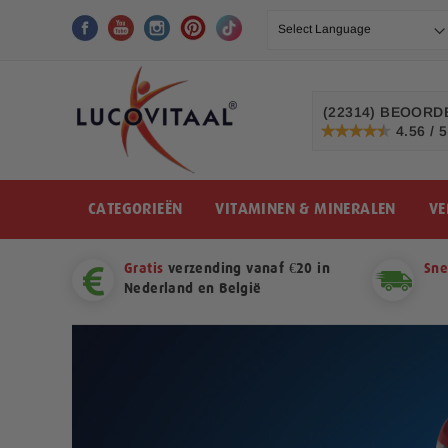
Ga
naar
de
inhoud
(22314)
BEOORDE
4.56 / 5
91%
CATEGORIEËN
VITAMINEN & MINERALEN
VE
Gratis
verzending vanaf €20 in
Sne
Nederland en België