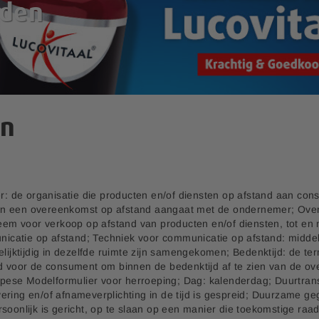
rden
en
 de organisatie die producten en/of diensten op afstand aan con
ijf en een overeenkomst op afstand aangaat met de ondernemer; Ov
m voor verkoop op afstand van producten en/of diensten, tot en m
catie op afstand; Techniek voor communicatie op afstand: middel 
jktijdig in dezelfde ruimte zijn samengekomen; Bedenktijd: de t
id voor de consument om binnen de bedenktijd af te zien van de o
ese Modelformulier voor herroeping; Dag: kalenderdag; Duurtrans
ering en/of afnameverplichting in de tijd is gespreid; Duurzame g
rsoonlijk is gericht, op te slaan op een manier die toekomstige ra