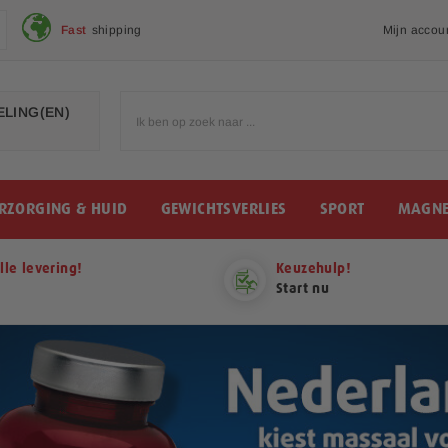
Fast
shipping
Mijn accou
LING(EN)
RZORGING & HUID
GEWICHTSVERLIES
SPORT
MAGNE
lle levering!
Keuzehulp!
Start nu