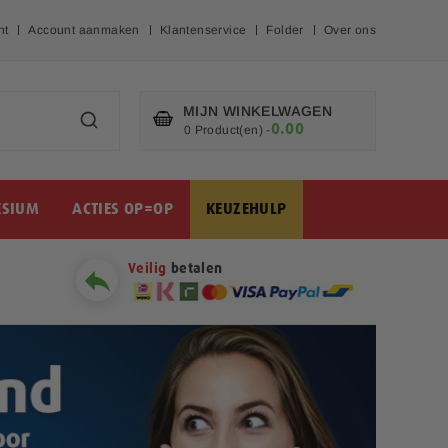
nt
Account aanmaken
Klantenservice
Folder
Over ons
MIJN WINKELWAGEN
0.00
€
0 Product(en)
-
SIUM
ACTIES OP=OP
KEUZEHULP
Veilig
betalen