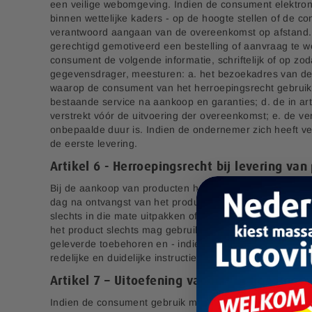
een veilige webomgeving. Indien de consument elektron
binnen wettelijke kaders - op de hoogte stellen of de co
verantwoord aangaan van de overeenkomst op afstand. 
gerechtigd gemotiveerd een bestelling of aanvraag te w
consument de volgende informatie, schriftelijk of op 
gegevensdrager, meesturen: a. het bezoekadres van de
waarop de consument van het herroepingsrecht gebruik k
bestaande service na aankoop en garanties; d. de in a
verstrekt vóór de uitvoering der overeenkomst; e. de 
onbepaalde duur is. Indien de ondernemer zich heeft verp
de eerste levering.
Artikel 6 - Herroepingsrecht bij levering van
Bij de aankoop van producten heeft de consument de m
dag na ontvangst van het product door of namens de co
slechts in die mate uitpakken of gebruiken voor zover d
het product slechts mag gebruiken en inspecteren zoals h
geleverde toebehoren en - indien redelijkerwijze mogel
redelijke en duidelijke instructies.
Artikel 7 – Uitoefening van het herroeping
Indien de consument gebruik maakt van zijn Herroepings