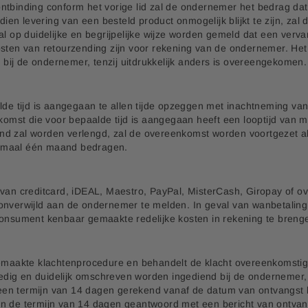
ntbinding conform het vorige lid zal de ondernemer het bedrag da
Indien levering van een besteld product onmogelijk blijkt te zijn,
g zal op duidelijke en begrijpelijke wijze worden gemeld dat een ver
osten van retourzending zijn voor rekening van de ondernemer. Het
bij de ondernemer, tenzij uitdrukkelijk anders is overeengekomen.
e tijd is aangegaan te allen tijde opzeggen met inachtneming v
mst die voor bepaalde tijd is aangegaan heeft een looptijd van ma
nd zal worden verlengd, zal de overeenkomst worden voortgezet a
ximaal één maand bedragen.
 van creditcard, iDEAL, Maestro, PayPal, MisterCash, Giropay of o
s onverwijld aan de ondernemer te melden. In geval van wanbetal
consument kenbaar gemaakte redelijke kosten in rekening te breng
aakte klachtenprocedure en behandelt de klacht overeenkomstig 
edig en duidelijk omschreven worden ingediend bij de ondernemer
een termijn van 14 dagen gerekend vanaf de datum van ontvangst 
nen de termijn van 14 dagen geantwoord met een bericht van ontva