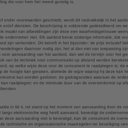
ing die voor hem het meest gunstig is.
f onder voorwaarden geschiedt, wordt dit nadrukkelijk in het aan
en/of diensten. De beschrijving is voldoende gedetailleerd om e
ik maakt van afbeeldingen zijn deze een waarheidsgetrouwe weer
 de ondernemer niet. Elk aanbod bevat zodanige informatie, dat voo
d zijn verbonden. Dit betreft in het bijzonder: de prijs inclusief b
delingen daarvoor nodig zijn; het al dan niet van toepassing zijn
n voor aanvaarding van het aanbod, dan wel de termijn voor het ges
uik van de techniek voor communicatie op afstand worden berekend
rd, op welke wijze deze voor de consument te raadplegen is; de w
 de hoogte kan geraken, alsmede de wijze waarop hij deze kan he
reenkomst kan worden gesloten; de gedragscodes waaraan de onde
kan raadplegen; en de minimale duur van de overeenkomst op afsta
diensten.
lde in lid 4, tot stand op het moment van aanvaarding door de c
langs elektronische weg heeft aanvaard, bevestigt de ondernemer
an deze aanvaarding niet is bevestigd, kan de consument de over
de technische en organisatorische maatregelen ter beveiliging van 