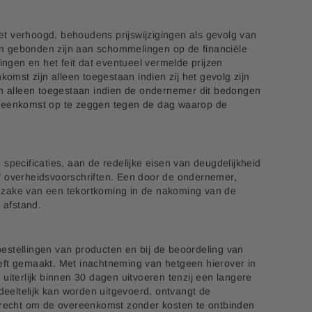
t verhoogd, behoudens prijswijzigingen als gevolg van
zen gebonden zijn aan schommelingen op de financiële
gen en het feit dat eventueel vermelde prijzen
mst zijn alleen toegestaan indien zij het gevolg zijn
jn alleen toegestaan indien de ondernemer dit bedongen
overeenkomst op te zeggen tegen de dag waarop de
pecificaties, aan de redelijke eisen van deugdelijkheid
f overheidsvoorschriften. Een door de ondernemer,
r zake van een tekortkoming in de nakoming van de
 afstand.
bestellingen van producten en bij de beoordeling van
eeft gemaakt. Met inachtneming van hetgeen hierover in
iterlijk binnen 30 dagen uitvoeren tenzij een langere
edeeltelijk kan worden uitgevoerd, ontvangt de
et recht om de overeenkomst zonder kosten te ontbinden