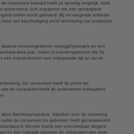
t de consument betaald heeft zo spoedig mogelijk, doch
 zal de ondernemer zich inspannen om een vervangend
vangend artikel wordt geleverd. Bij vervangende artikelen
 risico van beschadiging en/of vermissing van producten
an daartoe overeengekomen opzeggingsregels en een
ximaal twee jaar. Indien is overeengekomen dat bij
ls een overeenkomst voor onbepaalde tijd en zal de
verboeking. De consument heeft de plicht om
ing van de consument heeft de ondernemer behoudens
en.
deze klachtenprocedure. Klachten over de uitvoering
, nadat de consument de gebreken heeft geconstateerd.
beantwoord. Als een klacht een voorzienbaar langere
ngst en een indicatie wanneer de consument een meer