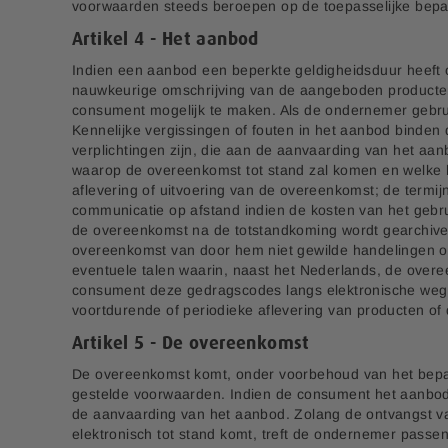
voorwaarden steeds beroepen op de toepasselijke bepal
Artikel 4 - Het aanbod
Indien een aanbod een beperkte geldigheidsduur heeft o
nauwkeurige omschrijving van de aangeboden producten 
consument mogelijk te maken. Als de ondernemer gebru
Kennelijke vergissingen of fouten in het aanbod binden
verplichtingen zijn, die aan de aanvaarding van het aanbo
waarop de overeenkomst tot stand zal komen en welke han
aflevering of uitvoering van de overeenkomst; de termij
communicatie op afstand indien de kosten van het gebr
de overeenkomst na de totstandkoming wordt gearchivee
overeenkomst van door hem niet gewilde handelingen op
eventuele talen waarin, naast het Nederlands, de ove
consument deze gedragscodes langs elektronische weg 
voortdurende of periodieke aflevering van producten of 
Artikel 5 - De overeenkomst
De overeenkomst komt, onder voorbehoud van het bepaa
gestelde voorwaarden. Indien de consument het aanbod 
de aanvaarding van het aanbod. Zolang de ontvangst v
elektronisch tot stand komt, treft de ondernemer passen