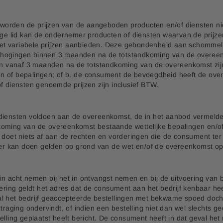
orden de prijzen van de aangeboden producten en/of diensten nie
rige lid kan de ondernemer producten of diensten waarvan de prij
t variabele prijzen aanbieden. Deze gebondenheid aan schommelin
verhogingen binnen 3 maanden na de totstandkoming van de overeenko
ngen vanaf 3 maanden na de totstandkoming van de overeenkomst zi
ingen of bepalingen; of b. de consument de bevoegdheid heeft de 
f diensten genoemde prijzen zijn inclusief BTW.
diensten voldoen aan de overeenkomst, de in het aanbod vermelde s
koming van de overeenkomst bestaande wettelijke bepalingen en/o
g doet niets af aan de rechten en vorderingen die de consument te
r kan doen gelden op grond van de wet en/of de overeenkomst op
n acht nemen bij het in ontvangst nemen en bij de uitvoering van 
evering geldt het adres dat de consument aan het bedrijf kenbaar h
l het bedrijf geaccepteerde bestellingen met bekwame spoed doch u
traging ondervindt, of indien een bestelling niet dan wel slechts g
telling geplaatst heeft bericht. De consument heeft in dat geval h