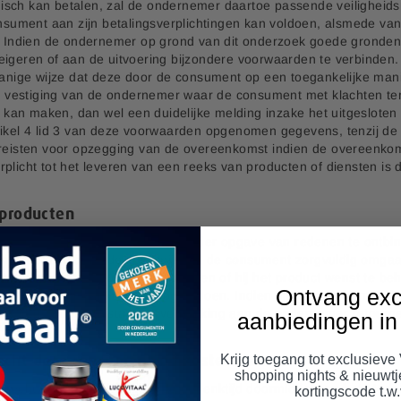
isch kan betalen, zal de ondernemer daartoe passende veiligheid
nsument aan zijn betalingsverplichtingen kan voldoen, alsmede van 
Indien de ondernemer op grond van dit onderzoek goede gronden h
eigeren of aan de uitvoering bijzondere voorwaarden te verbinden.
zodanige wijze dat deze door de consument op een toegankelijke 
 vestiging van de ondernemer waar de consument met klachten ter
an maken, dan wel een duidelijke melding inzake het uitgesloten zi
rtikel 4 lid 3 van deze voorwaarden opgenomen gegevens, tenzij 
vereisten voor opzegging van de overeenkomst indien de overeenko
licht tot het leveren van een reeks van producten of diensten is d
 producten
ogelijkheid de overeenkomst zonder opgave van redenen te ontbin
nsument. Tijdens deze termijn zal de consument zorgvuldig omgaan
at nodig is om te kunnen beoordelen of hij het product wenst te be
Ontvang exc
ij dat in een winkel zou mogen doen. Indien hij van zijn herroepin
ijk - in de originele staat en verpakking aan de ondernemer retou
aanbiedingen in 
Krijg toegang tot exclusieve
srecht door consument en kosten daarvan
shopping nights & nieuwt
recht, meldt hij dit binnen de bedenktijd doormiddel van het
Model
kortingscode t.w.