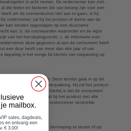
smaatregelen in acht nemen. De ondernemer kan zich -
al die feiten en factoren die van belang zijn voor een
eeft om de overeenkomst niet aan te gaan, is hij
 De ondernemer zal bij het product of dienst aan de
manier kan worden opgeslagen op een duurzame
echt kan; b. de voorwaarden waaronder en de wijze
jn van het herroepingsrecht; c. de informatie over
de ondernemer deze gegevens al aan de consument heeft
mst een duur heeft van meer dan één jaar of van
e bepaling in het vorige lid slechts van toepassing op
den gedurende 14 dagen. Deze termijn gaat in op de
 met het product en de verpakking. Hij zal het product
houden. Het uitgangspunt hierbij is dat de consument
lusieve
gsrecht gebruik maakt, zal hij het product met alle
rneren, conform de door de ondernemer verstrekte
je mailbox.
 VIP sales, dagdeals,
jes en ontvang een
formulier
(bijlage 1) voor herroeping te sturen of op
v. € 3.00!