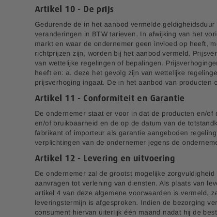
Artikel 10 - De prijs
Gedurende de in het aanbod vermelde geldigheidsduur w
veranderingen in BTW tarieven. In afwijking van het vo
markt en waar de ondernemer geen invloed op heeft, me
richtprijzen zijn, worden bij het aanbod vermeld. Prijs
van wettelijke regelingen of bepalingen. Prijsverhogi
heeft en: a. deze het gevolg zijn van wettelijke regel
prijsverhoging ingaat. De in het aanbod van producten o
Artikel 11 - Conformiteit en Garantie
De ondernemer staat er voor in dat de producten en/of 
en/of bruikbaarheid en de op de datum van de totstand
fabrikant of importeur als garantie aangeboden regelin
verplichtingen van de ondernemer jegens de onderneme
Artikel 12 - Levering en uitvoering
De ondernemer zal de grootst mogelijke zorgvuldigheid i
aanvragen tot verlening van diensten. Als plaats van l
artikel 4 van deze algemene voorwaarden is vermeld, za
leveringstermijn is afgesproken. Indien de bezorging ver
consument hiervan uiterlijk één maand nadat hij de bes