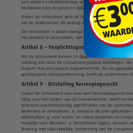
een andere ondubbelzinnige wijze aan de ondernemer. D
bewijslast voor de juiste en tijdige uitoefening van het 
Indien de consument gebruik maakt van zijn herroeping
zal de ondernemer dit bedrag zo spoedig mogelijk, doch 
De consument is alleen aansprakelijk voor waardevermi
het product te beoordelen. Het uitgangspunt hierbij is 
Artikel 8 – Verplichtingen van ondernemer b
Als de consument binnen 14 dagen na ontvangst van de 
melding alle door de consument gedane betalingen. De o
instemt met een andere betaalmethode. De terugbetali
goedkoopste standaardlevering, hoeft de ondernemer de
Artikel 9 - Uitsluiting herroepingsrecht
Indien de consument niet over een herroepingsrecht bes
tijdig voor het sluiten van de overeenkomst, heeft verme
gebracht overeenkomstig specificaties van de consument;
bederven of verouderen; e. waarvan de prijs gebonden 
tijdschriften; g. voor audio- en video-opnamen en comp
mogelijk voor diensten: a. betreffende logies, vervoer, 
levering met uitdrukkelijke instemming van de consumen