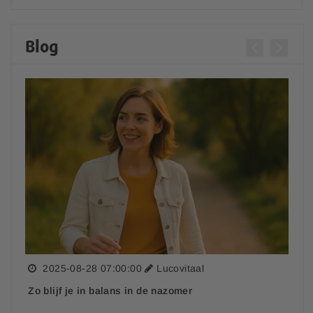
Mijn bestelling is nog niet geleverd, wat nu?
Blog
Mijn bestelling is niet compleet of beschadigd, wat
nu?
Hoe werkt het spaarpuntensysteem?
Leveren jullie ook in het buitenland?
Waar moet ik rekening mee houden wanneer ik mijn
pakket buiten Nederland en België laat bezorgen?
Wat is de status van mijn bestelling?
2025-08-28 07:00:00
Lucovitaal
Zo blijf je in balans in de nazomer