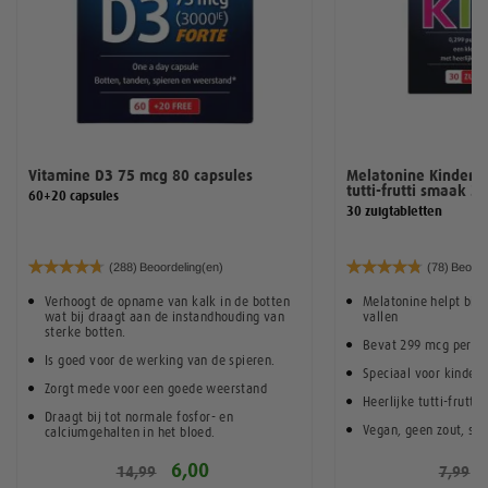
Vitamine D3 75 mcg 80 capsules
Melatonine Kindere
tutti-frutti smaak 3
60+20 capsules
30 zuigtabletten
Waardering:
Waardering:
(288)
Beoordeling(en)
(78)
Beoord
94%
96%
Verhoogt de opname van kalk in de botten
Melatonine helpt bij h
wat bij draagt aan de instandhouding van
vallen
sterke botten.
Bevat 299 mcg per ge
Is goed voor de werking van de spieren.
Speciaal voor kindere
Zorgt mede voor een goede weerstand
Heerlijke tutti-frutti
Draagt bij tot normale fosfor- en
Vegan, geen zout, sui
calciumgehalten in het bloed.
Draagt bij aan de aanmaak van cellen en
6,00
14,99
7,99
weefsels.