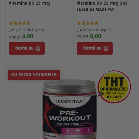
Vitamine D3 25 mcg
Vitamine D3 25 mcg 365
capsules MAXI POT
Waardering:
Waardering:
94%
96%
(121)
Beoordeling(en)
(167)
Beoordeling(en)
4,00
8,00
S
Vanaf
19,99
p
Bestel nu
Bestel nu
e
c
i
a
l
NU EXTRA VOORDELIG
e
p
r
i
j
s