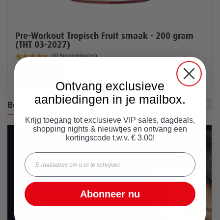
Pre-Workout Tropisch Fruit smaak - 200 gram
(THT 03-2027)
Waardering:
(6)
Beoordeling(en)
90%
Bestel nu
Ontvang exclusieve
aanbiedingen in je mailbox.
prev
next
Bekijk de productvideo
Krijg toegang tot exclusieve VIP sales, dagdeals,
shopping nights & nieuwtjes en ontvang een
kortingscode t.w.v. € 3.00!
Email
Abonneer nu