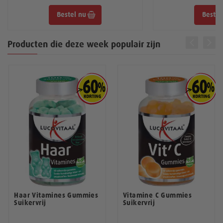
Ondersteunt het immuunsysteem.
Bestel nu
Bestel
Is van belang voor het behoud van sterke
tanden.
prev
next
Gemakkelijk slikbare capsule
Producten die deze week populair zijn
Geen suiker toegevoegd, geen zout
Haar Vitamines Gummies
Vitamine C Gummies
Suikervrij
Suikervrij