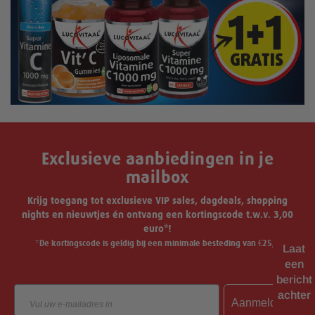
Exclusieve aanbiedingen in je
mailbox
Krijg toegang tot exclusieve VIP sales, dagdeals, shopping
nights en nieuwtjes én ontvang een kortingscode t.w.v. 3,00
euro*!
*De kortingscode is geldig bij een minimale besteding van €25,-.
Laat
een
bericht
Email
achter
Aanmelden