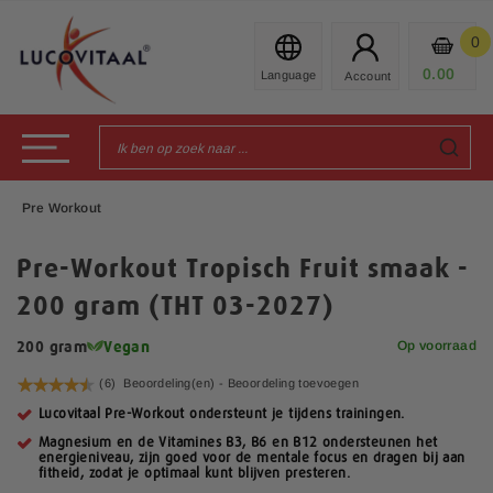
Ga
naar
0
Mijn
de
Prod
0.00
€
inhoud
Toggle Nav
Pre Workout
Pre-Workout Tropisch Fruit smaak -
200 gram (THT 03-2027)
Op voorraad
200 gram
Vegan
Waardering:
(6)
Beoordeling(en) -
Beoordeling toevoegen
90
100
% of
Lucovitaal Pre-Workout ondersteunt je tijdens trainingen.
Magnesium en de Vitamines B3, B6 en B12 ondersteunen het
energieniveau, zijn goed voor de mentale focus en dragen bij aan
fitheid, zodat je optimaal kunt blijven presteren.