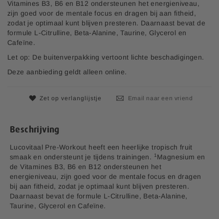
n
p
Vitamines B3, B6 en B12 ondersteunen het energieniveau,
v
r
zijn goed voor de mentale focus en dragen bij aan fitheid,
a
i
zodat je optimaal kunt blijven presteren. Daarnaast bevat de
n
j
formule L-Citrulline, Beta-Alanine, Taurine, Glycerol en
d
s
Cafeïne.
e
Let op: De buitenverpakking vertoont lichte beschadigingen.
a
f
Deze aanbieding geldt alleen online.
b
e
e
Zet op verlanglijstje
Email naar een vriend
l
d
i
Beschrijving
n
g
Lucovitaal Pre-Workout heeft een heerlijke tropisch fruit
e
1
smaak en ondersteunt je tijdens trainingen.
Magnesium en
n
de Vitamines B3, B6 en B12 ondersteunen het
-
energieniveau, zijn goed voor de mentale focus en dragen
g
bij aan fitheid, zodat je optimaal kunt blijven presteren.
a
Daarnaast bevat de formule L-Citrulline, Beta-Alanine,
l
Taurine, Glycerol en Cafeïne.
l