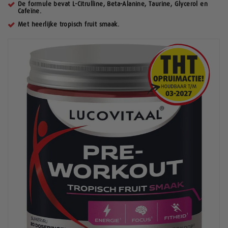
De formule bevat L-Citrulline, Beta-Alanine, Taurine, Glycerol en
Cafeïne.
Met heerlijke tropisch fruit smaak.
G
a
n
a
a
r
h
e
t
e
i
n
d
e
v
a
n
d
e