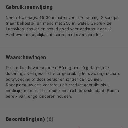
KJ /
KJ /
waarde (KJ /
118
12
Gebruiksaanwijzing
Kcal)
kcal
kcal
Neem 1 x daags, 15-30 minuten voor de training, 2 scoops
(naar behoefte) en meng met 250 ml water. Gebruik de
< 0,5
< 0,5
Vetten
Lucovitaal shaker en schud goed voor optimaal gebruik.
g
g
Aanbevolen dagelijkse dosering niet overschrijden.
Waarvan
0,0
0,0
verzadigd
Koolhydaten
14 g
1,4 g
Waarschuwingen
Dit product bevat cafeïne (150 mg per 10 g dagelijkse
< 0,5
< 0,5
Waarvan suikers
dosering). Niet geschikt voor gebruik tijdens zwangerschap,
g
g
borstvoeding of door personen jonger dan 18 jaar.
Raadpleeg uw arts voordat u dit product gebruikt als u
< 0,5
Vezels
0,7 g
medicijnen gebruikt of onder medisch toezicht staat. Buiten
g
bereik van jonge kinderen houden.
Eiwitten
20 g
2,0 g
<
0,01
Zout
0,01
Beoordeling(en)
6
g
g