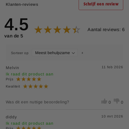
Klanten-reviews
Schrijf een review
Samenstelling:
4.5
Samenstelling per 10 gram (2
Hoeveelheid
%RI*
scoops)
Aantal reviews: 6
van de 5
L-Citrtulline
3000 mg
**
Bèta-alanine
1600 mg
**
Sorteer op
Glycerol (GlycoPump®)
1500 mg
**
11 feb 2026
Melvin
Taurine
750 mg
**
Ik raad dit product aan
Prijs
Cafeïne
150 mg
**
Kwaliteit
Magnesium
100 mg
27%
(Trimagnesiumcitraat)
Was dit een nuttige beoordeling?
0
0
Vitamine B3 (Nicotinamide)
8 mg
50%
10 mrt 2026
diddy
Vitamine B6 (Pyridoxine
Ik raad dit product aan
700 μg
50%
Hydrochloride)
Prijs