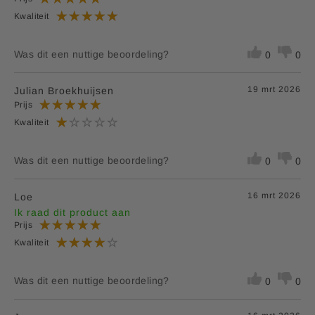
Kwaliteit
Vitamine B12
2,5 μg
100%
(Cyanocobalamine)
Was dit een nuttige beoordeling?
0
0
*RI = Referentie inname
**RI = Referentie inname is niet vastgesteld.
19 mrt 2026
Julian Broekhuijsen
Prijs
Kwaliteit
Was dit een nuttige beoordeling?
0
0
16 mrt 2026
Loe
Ik raad dit product aan
Prijs
Kwaliteit
Was dit een nuttige beoordeling?
0
0