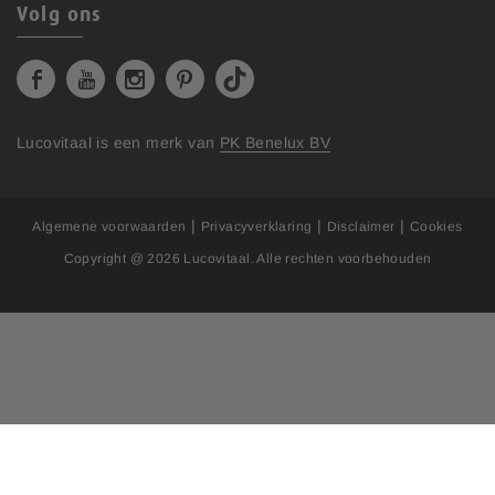
Volg ons
Lucovitaal is een merk van
PK Benelux BV
|
|
|
Algemene voorwaarden
Privacyverklaring
Disclaimer
Cookies
Copyright @ 2026
Lucovitaal
. Alle rechten voorbehouden