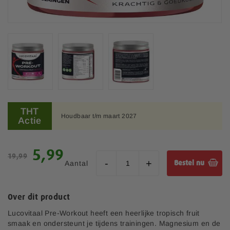
a
f
b
e
e
l
d
i
n
G
g
a
THT
e
Houdbaar t/m maart 2027
n
Actie
n
a
-
a
g
r
S
5,99
a
19,99
h
p
l
Aantal
Bestel nu
e
e
l
t
c
e
b
i
r
Over dit product
e
a
i
g
l
Lucovitaal Pre-Workout heeft een heerlijke tropisch fruit
j
i
e
smaak en ondersteunt je tijdens trainingen. Magnesium en de