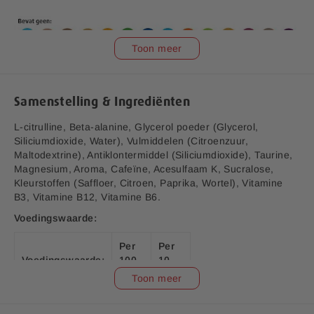
e
r
i
Toon meer
j
Samenstelling & Ingrediënten
L-citrulline, Beta-alanine, Glycerol poeder (Glycerol,
Siliciumdioxide, Water), Vulmiddelen (Citroenzuur,
Maltodextrine), Antiklontermiddel (Siliciumdioxide), Taurine,
V1.0
Magnesium, Aroma, Cafeïne, Acesulfaam K, Sucralose,
Aanvullende informatie:
Kleurstoffen (Saffloer, Citroen, Paprika, Wortel), Vitamine
B3, Vitamine B12, Vitamine B6.
Bedrijfsnaam:
P.K. Benelux B.V.
Voedingswaarde:
E-mailadres:
klantenservice@lucovitaal.nl
Per
Per
Voedingswaarde:
100
10
Adres:
Vluchtoord 17, 5406XP Uden
gram
gram
Toon meer
EAN code:
8713713079943
766
77
Energetische