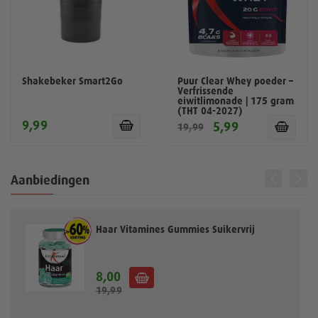
Shakebeker Smart2Go
Puur Clear Whey poeder –
Verfrissende
eiwitlimonade | 175 gram
(THT 04-2027)
9,99
5,99
19,99
Aanbiedingen
Haar Vitamines Gummies Suikervrij
8,00
S
19,99
p
e