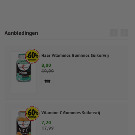
s
s
o
o
Aanbiedingen
r
r
t
t
Haar Vitamines Gummies Suikervrij
e
e
8,00
S
19,99
p
r
r
e
c
e
e
i
a
n
n
l
e
Vitamine C Gummies Suikervrij
p
r
7,20
S
i
17,99
p
j