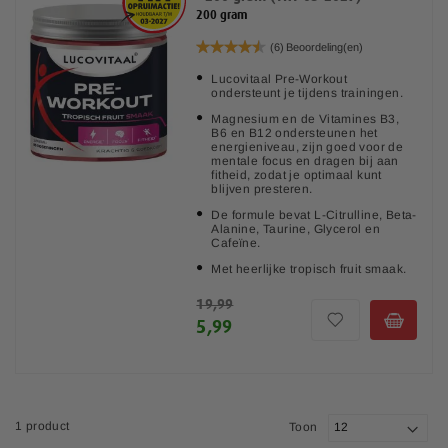
o
o
200 gram
Waardering:
(6)
Beoordeling(en)
o
o
90%
Lucovitaal Pre-Workout
ondersteunt je tijdens trainingen.
g
g
Magnesium en de Vitamines B3,
B6 en B12 ondersteunen het
n
n
energieniveau, zijn goed voor de
mentale focus en dragen bij aan
fitheid, zodat je optimaal kunt
a
a
blijven presteren.
De formule bevat L-Citrulline, Beta-
Alanine, Taurine, Glycerol en
a
a
Cafeïne.
Met heerlijke tropisch fruit smaak.
r
r
19,99
l
l
5,99
a
a
a
a
1
product
Toon
g
g