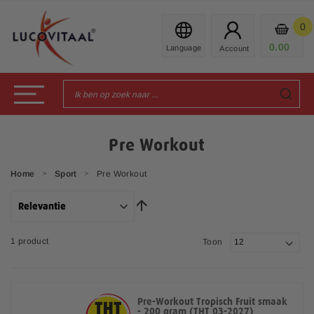
Ga
naar
0
Mijn
de
Prod
0.00
€
inhoud
Toggle Nav
Pre Workout
Home
Sport
Pre Workout
V
V
a
a
1
product
Toon
n
n
h
h
Pre-Workout Tropisch Fruit smaak
- 200 gram (THT 03-2027)