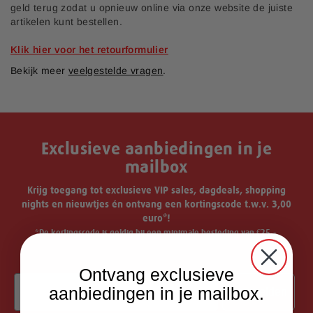
geld terug zodat u opnieuw online via onze website de juiste
artikelen kunt bestellen.
Klik hier voor het retourformulier
Bekijk meer
veelgestelde vragen
.
Exclusieve aanbiedingen in je
mailbox
Krijg toegang tot exclusieve VIP sales, dagdeals, shopping
nights en nieuwtjes én ontvang een kortingscode t.w.v. 3,00
euro*!
*De kortingscode is geldig bij een minimale besteding van €25,-.
Ontvang exclusieve
Email
aanbiedingen in je mailbox.
Aanmelden