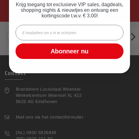
Krijg toegang tot exclusieve VIP sales, dagdeals,
shopping nights & nieuwtjes en ontvang een
kortingscode t.w.v. € 3.00!
Email
Gratis
verzending
Vanaf €20 in Nederland en België
Abonneer nu
ext
Contact
Brandstore Lucovitaal Woensel
Winkelcentrum Woensel XL 422
5625 AG Eindhoven
Mail ons via het contactformulier
(NL) 0900 5826848
(BE) 0800 731 83