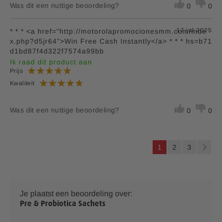
Was dit een nuttige beoordeling?
0
0
17 jul 2025
* * * <a href="http://motorolapromocionesmm.com/inde
x.php?d5jr64">Win Free Cash Instantly</a> * * * hs=b71
d1bd87f4d322f7574a99bb
Ik raad dit product aan
Prijs
Kwaliteit
Was dit een nuttige beoordeling?
0
0
P
U
P
P
1
2
3
a
l
a
a
P
V
g
i
e
g
g
a
o
n
a
e
i
i
g
l
Je plaatst een beoordeling over:
s
n
n
i
g
Pre & Probiotica Sachets
m
a
a
n
e