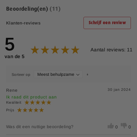
3 miljard
Beoordeling(en)
11
Lacticaseibacillus rhamnosus
**
CFU
Klanten-reviews
Schrijf een review
3 miljard
Lactobacillus acidophilus
**
CFU
5
3 miljard
Ligilactobacillus salivarius
**
Aantal reviews: 11
CFU
van de 5
Streptococcus salivarius subsp.
3 miljard
**
Thermophilus
CFU
Sorteer op
Fructo-oligosacchariden
500 mg
**
30 jan 2024
Rene
Vitamine C
12 mg
15%
Ik raad dit product aan
Kwaliteit
KVE = Kolonie Vormende Eenheid
Prijs
*RI = Referentie inname
**RI = Referentie inname is niet vastgesteld.
Was dit een nuttige beoordeling?
0
0