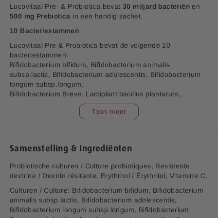
f
Lucovitaal Pre- & Probiotica bevat
30 miljard bacteriën
en
b
500 mg Prebiotica
in een handig sachet.
e
10 Bacteriestammen
e
l
Lucovitaal Pre & Probiotica bevat de volgende 10
d
bacteriestammen:
i
Bifidobacterium bifidum, Bifidobacterium animalis
n
subsp.lactis, Bifidobacterium adolescentis, Bifidobacterium
g
longum subsp.longum,
e
Bifidobacterium Breve, Lactiplantibacillus plantarum,
n
Lacticaseibacillus rhamnosus, Lactobacillus acidophilus,
Toon meer
-
Ligilactobacillus salivarius en Streptococcus salivarius
g
subsp. Thermophilus.
a
FOS (fructo-oligosachariden)
l
Daarnaast bevat het 500 mg FOS (fructo-oligosachariden),
Samenstelling & Ingrediënten
l
een Prebiotica.
e
Probiotische culturen / Culture probiotiques, Resistente
r
Maagzuurresistent
dextrine / Dextrin résitante, Erythritol / Érythritol, Vitamine C.
i
Voor de Probiotica bacteriestammen is een speciale micro-
Culturen / Culture: Bifidobacterium bifidum, Bifidobacterium
j
inkapseling technologie toegepast waardoor deze een hoge
animalis subsp.lactis, Bifidobacterium adolescentis,
stabiliteit hebben en maagzuur overleven. Zo bereiken de
Bifidobacterium longum subsp.longum, Bifidobacterium
bacteriën levend de darmen.