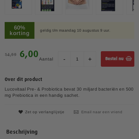
d
i
n
G
g
a
60%
e
geldig t/m maandag 10 augustus 9 uur.
n
korting
n
a
-
a
g
r
S
6,00
a
14,99
h
p
l
Aantal
Bestel nu
e
e
l
t
c
e
b
i
r
Over dit product
e
a
i
g
l
Lucovitaal Pre- & Probiotica bevat 30 miljard bacteriën en 500
j
i
e
mg Prebiotica in een handig sachet.
n
p
v
r
a
Zet op verlanglijstje
Email naar een vriend
i
n
j
d
s
e
Beschrijving
a