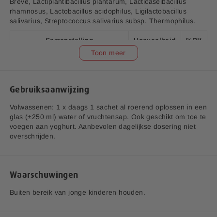
Breve, Lactiplantibacillus plantarum, Lacticaseibacillus
Vitamine C
rhamnosus, Lactobacillus acidophilus, Ligilactobacillus
Vitamine C ondersteunt het immuunsysteem en zorgt mede
salivarius, Streptococcus salivarius subsp. Thermophilus.
voor een goede weerstand.
Samenstelling
Hoeveelheid
%RI*
Toon meer
3 miljard
Bifidobacterium bifidum
**
CFU
Bifidobacterium animalis
3 miljard
Gebruiksaanwijzing
**
subsp.lactis
CFU
v1.5
Volwassenen: 1 x daags 1 sachet al roerend oplossen in een
Aanvullende informatie:
3 miljard
glas (±250 ml) water of vruchtensap. Ook geschikt om toe te
Bifidobacterium adolescentis
**
CFU
voegen aan yoghurt. Aanbevolen dagelijkse dosering niet
Bedrijfsnaam:
P.K. Benelux B.V.
overschrijden.
E-mailadres:
klantenservice@lucovitaal.nl
Bifidobacterium longum
3 miljard
**
subsp.longum
CFU
Adres:
Vluchtoord 17, 5406XP Uden
3 miljard
Waarschuwingen
Bifidobacterium Breve
**
CFU
EAN code:
8713713092874
Buiten bereik van jonge kinderen houden.
3 miljard
Lactiplantibacillus plantarum
**
CFU