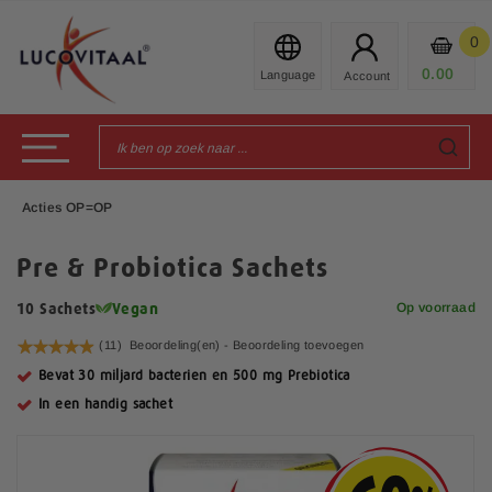
Ga
naar
0
Mijn
de
Prod
0.00
€
inhoud
Toggle Nav
Acties OP=OP
Pre & Probiotica Sachets
Op voorraad
10 Sachets
Vegan
Waardering:
(11)
Beoordeling(en) -
Beoordeling toevoegen
99
100
% of
Bevat 30 miljard bacterien en 500 mg Prebiotica
In een handig sachet
G
a
n