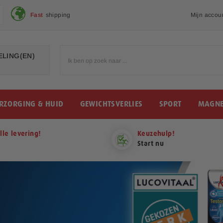
Fast
shipping
Mijn accou
LING(EN)
RZORGING & HUID
GEWICHTSVERLIES
SPORT
MAGNE
lle levering!
Keuzehulp!
Start nu