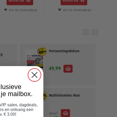
Bestel nu
Bestel nu
Zet Op Verlanglijstje
Zet Op Verlanglijstje
Verzwaringsdeken
ij
49,99
lusieve
je mailbox.
ies
Multivitamine Man
 VIP sales, dagdeals,
jes en ontvang een
Vanaf
v. € 3.00!