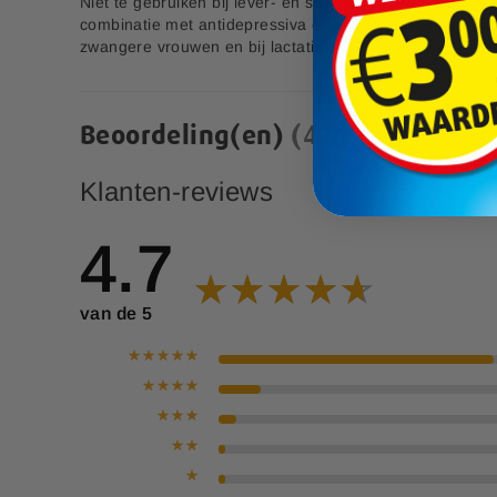
Niet te gebruiken bij lever- en schildklieraandoening. Oo
14,99
p
combinatie met antidepressiva en schildklierhormonen. T
e
zwangere vrouwen en bij lactatie.
c
i
a
l
Beoordeling(en)
42
e
p
r
Klanten-reviews
i
j
4.7
s
van de 5