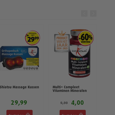
Shiatsu Massage Kussen
Multi+ Compleet
Verz
Vitaminen Mineralen
1 stu
29,99
4,00
9,99