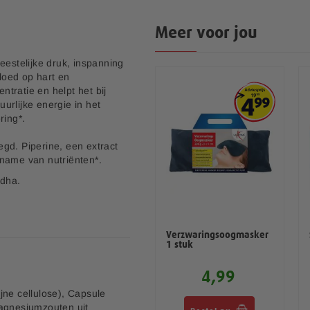
Meer voor jou
eestelijke druk, inspanning
vloed op hart en
tratie en helpt het bij
urlijke energie in het
ring*.
gd. Piperine, een extract
pname van nutriënten*.
ndha.
ng.
% meer Ashwagandha dan
Multi+ Compleet
Verzwaringsoogmasker
Vitaminen Mineralen
1 stuk
4,00
4,99
9,99
ijne cellulose), Capsule
Magnesiumzouten uit