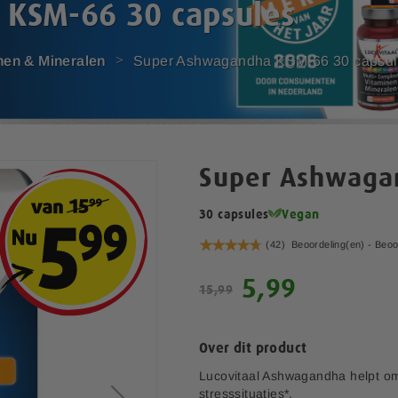
KSM-66 30 capsules
nen & Mineralen
Super Ashwagandha KSM-66 30 capsul
Super Ashwaga
30 capsules
Vegan
Waardering:
(42)
Beoordeling(en) -
Beoo
94
100
% of
S
5,99
15,99
p
e
c
Over dit product
i
a
Lucovitaal Ashwagandha helpt om l
l
stresssituaties*.