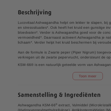
e
n
r
a
Beschrijving
i
a
j
r
Lucovitaal Ashwagandha helpt om lekker te slapen, bij g
h
en stresssituaties*. Ook heeft het kruid een gunstige in
e
bloedvaten*. Verder is Ashwagandha goed voor de concen
t
vermoeidheid*. Daarnaast activeert Ashwagandha je natu
b
lichaam*. Verder helpt het kruid beschermen bij veroude
e
g
Aan de formule is Zwarte peper (Piper Nigrum) toegevoe
i
verkregen uit de zwarte pepervrucht, ondersteunt de o
n
v
KSM-66® is een natuurlijk geteelde vorm van Ashwaga
a
n
*Gezondheidsclaims in afwachting van Europese toelati
Toon meer
d
e
**Lucovitaal Super Ashwagandha KSM-66® bevat 500
Verzwaringsoogmasker
Shiatsu Massage Kussen
1 stuk
a
Lucovitaal Pure Ashwagandha.
f
Samenstelling & Ingrediënten
4,99
29,99
b
e
®
Ashwagandha KSM-66
extract, Vulmiddel (Microkristall
e
(Hydroxypropylmethylcellulose), Antiklontermiddelen (