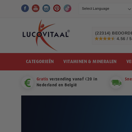
Ga
naar
de
inhoud
(22314)
BEOORDE
4.56 / 5
91%
CATEGORIEËN
VITAMINEN & MINERALEN
VE
Gratis
verzending vanaf €20 in
Sne
Nederland en België