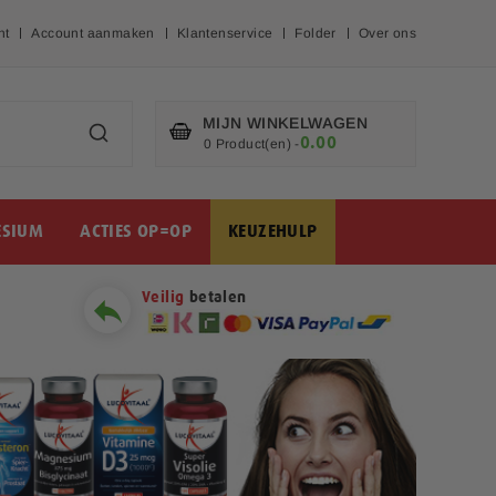
nt
Account aanmaken
Klantenservice
Folder
Over ons
MIJN WINKELWAGEN
0.00
€
0 Product(en)
-
SIUM
ACTIES OP=OP
KEUZEHULP
Veilig
betalen