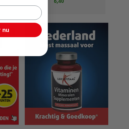
6,40
 nu