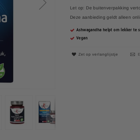
e
Let op: De buitenverpakking vert
p
r
Deze aanbieding geldt alleen onl
i
j
Ashwagandha helpt om lekker te sla
s
Vegan
Zet op verlanglijstje
E