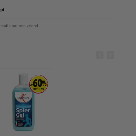
egd
mail naar een vriend