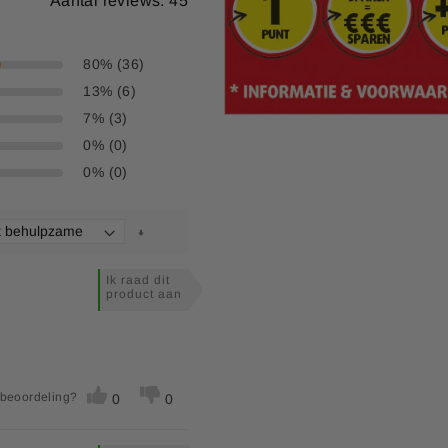
Aantal reviews: 45
g
100
mg
4,8
80% (36)
g
**
13% (6)
7% (3)
mg
16,2
0% (0)
g
68,3
0% (0)
cg
100
g
1
g
213,3
Ik raad dit
product aan
mg
42,67
g
175
 beoordeling?
g
130
0
0
g
150