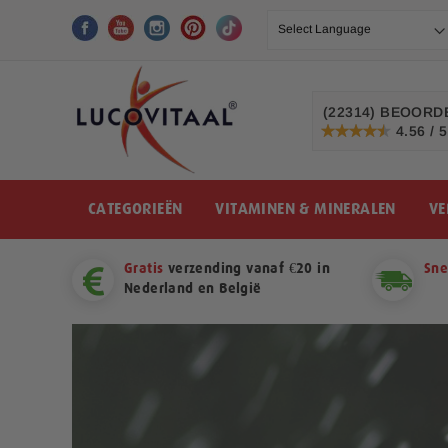
Ga
naar
de
inhoud
(22314)
BEOORDE
4.56 / 5
91%
CATEGORIEËN
VITAMINEN & MINERALEN
VE
Gratis
verzending vanaf €20 in
Sne
Nederland en België