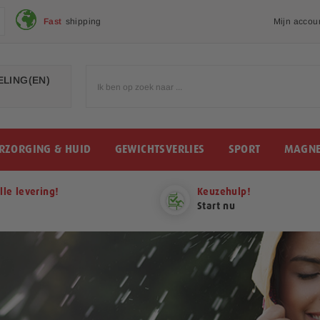
Fast
shipping
Mijn accou
LING(EN)
RZORGING & HUID
GEWICHTSVERLIES
SPORT
MAGNE
lle levering!
Keuzehulp!
Start nu