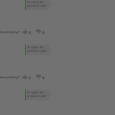
Ik raad dit
product aan
g
200
g
**
g
**
 beoordeling?
0
0
g
**
g
**
Ik raad dit
product aan
g
**
g
**
cg
**
 beoordeling?
0
0
g
**
Ik raad dit
product aan