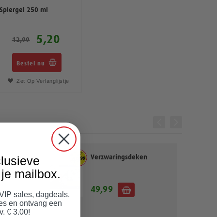
Spiergel 250 ml
5,20
12,99
Bestel nu
Zet Op Verlanglijstje
Verzwaringsdeken
lusieve
ij
je mailbox.
49,99
 VIP sales, dagdeals,
jes en ontvang een
v. € 3.00!