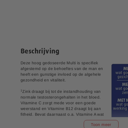
e
n
r
a
i
a
j
r
h
e
t
b
Beschrijving
e
g
i
Deze hoog gedoseerde Multi is specifiek
n
afgestemd op de behoeftes van de man en
v
heeft een gunstige invloed op de algehele
a
gezondheid en vitaliteit.
n
1
d
Zink draagt bij tot de instandhouding van
e
normale testosterongehalten in het bloed.
a
Vitamine C zorgt mede voor een goede
f
weerstand en Vitamine B12 draagt bij aan
b
fitheid. Bevat daarnaast o.a. Vitamine A wat
e
goed is voor het gezichtsvermogen, Vitamine
Toon meer
e
B6 wat goed is voor het zenuwstelsel en