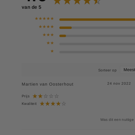
Chroom (Chroompicolinaat)
40 mc
van de 5
Chloor (Chroompicolinaat)
34,8 
Fluor (Natriumfluoride)
2 m
Fosfor (Dicalciumfosfaat)
113,4 
IJzer (IJzerfumaraat)
9,6 m
Jodium (Kaliumjodide)
150 m
Sorteer op
Kalium (Kaliumchloride)
20 m
24 nov 2022
Martien van Oosterhout
Koper (Kopergluconaat)
1,6 m
Prijs
Magnesium (Magnesiumoxide)
160 
Kwaliteit
Mangaan (Mangaansulfaat)
3,5 m
Molybdeen (Natriummolybdeen)
Was dit een nuttige
65 mc
Seleen (Natriumseleniet)
83 mc