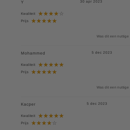
30 apr 2023
Y
Zink (Zinkoxide)
20 m
Kwaliteit
Brandnetelblad (Urtica Dioica)
1 m
Prijs
Mariadistel (Silybum marianum)
1 m
Was dit een nuttige
Meidoorn (Crataegus)
12 m
5 dec 2023
Mohammed
Prunus Africana
2 m
Zegepalm (Sabal serrulata)
20 m
Kwaliteit
Prijs
Co-enzym Q10
1 m
Luteïne
200 m
Was dit een nuttige
Zeananthine
10 mc
5 dec 2023
Kacper
*RI = Referentie inname
Kwaliteit
**RI = Referentie inname is niet vastgesteld.
Prijs