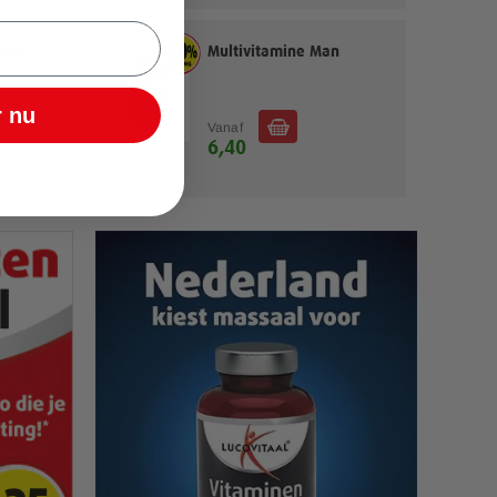
ies
Multivitamine Man
 nu
Vanaf
6,40