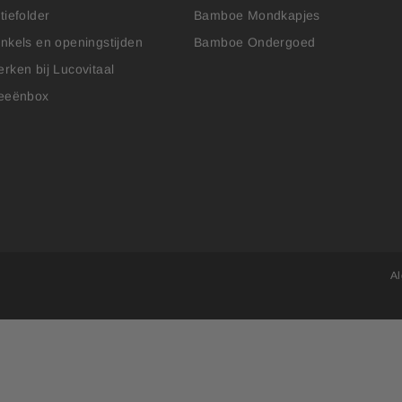
tiefolder
Bamboe Mondkapjes
nkels en openingstijden
Bamboe Ondergoed
rken bij Lucovitaal
eeënbox
A