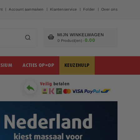
nt
Account aanmaken
Klantenservice
Folder
Over ons
MIJN WINKELWAGEN
0.00
€
0 Product(en)
-
SIUM
ACTIES OP=OP
KEUZEHULP
Veilig
betalen