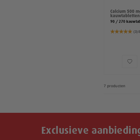
Calcium 500 m
kauwtabletten
90 / 270 kauwtab
Waardering:
(3)
100%
7
producten
Exclusieve aanbiedin