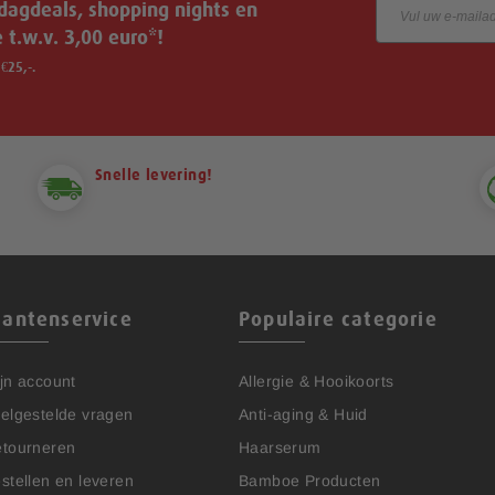
 dagdeals, shopping nights en
l
a
t.w.v. 3,00 euro*!
a
g
€25,-.
s
o
r
t
e
Snelle levering!
r
e
n
lantenservice
Populaire categorie
jn account
Allergie & Hooikoorts
elgestelde vragen
Anti-aging & Huid
tourneren
Haarserum
stellen en leveren
Bamboe Producten