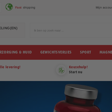
Fast
shipping
Mijn accou
LING(EN)
RZORGING & HUID
GEWICHTSVERLIES
SPORT
MAGNE
lle levering!
Keuzehulp!
Start nu