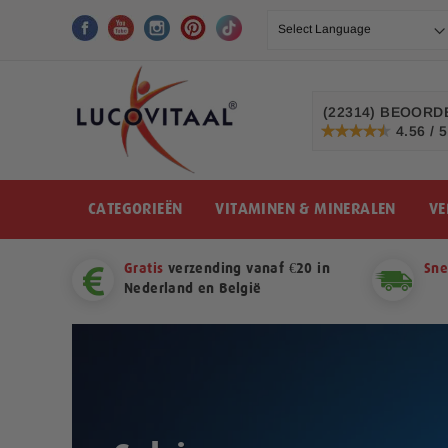
Ga
naar
de
inhoud
(22314)
BEOORDE
4.56 / 5
91%
CATEGORIEËN
VITAMINEN & MINERALEN
VE
Gratis
verzending vanaf €20 in
Sne
Nederland en België