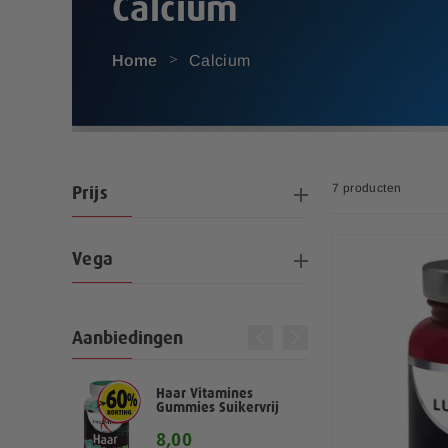
Calcium
Home
Calcium
7
producten
Prijs
Vega
Aanbiedingen
nes
Haar Vitamines
Multivi
kervrij
Gummies Suikervrij
6,
Vanaf
8,00
S