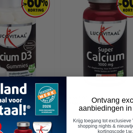
Ontvang exc
mies Suikervrij
Super Calcium 1000mg
60 tabletten
aanbiedingen in 
Waardering:
)
Beoordeling(en)
(11)
Beoordeling(en)
Krijg toegang tot exclusieve
95%
shopping nights & nieuwt
7,20
4,40
7,99
10,99
kortingscode t.w.