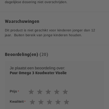
E-mailadres:
klantenservice@lucovitaal.nl
dagelijkse dosering niet overschrijden.
*RI = Referentie inname
Adres:
Vluchtoord 17, 5406XP Uden
**RI = Referentie inname is niet vastgesteld.
Waarschuwingen
Dit product is niet geschikt voor kinderen jonger dan 12
jaar. Buiten bereik van jonge kinderen houden.
Beoordeling(en)
20
Je plaatst een beoordeling over:
Puur Omega 3 Koudwater Visolie
1
2
3
4
5
Prijs
s
s
s
s
s
t
t
t
t
t
1
2
3
4
5
Kwaliteit
a
a
a
a
a
s
s
s
s
s