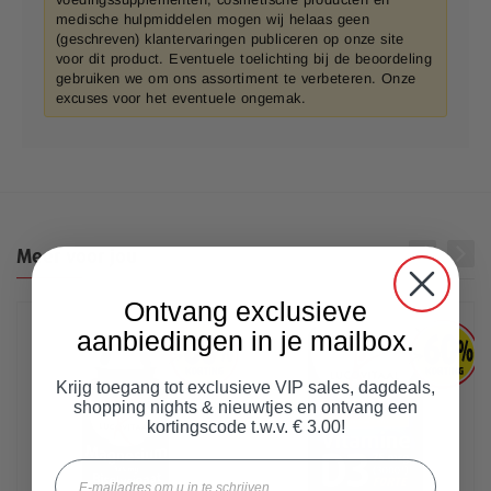
medische hulpmiddelen mogen wij helaas geen
(geschreven) klantervaringen publiceren op onze site
voor dit product. Eventuele toelichting bij de beoordeling
gebruiken we om ons assortiment te verbeteren. Onze
excuses voor het eventuele ongemak.
Meer voor jou
Ontvang exclusieve
aanbiedingen in je mailbox.
Krijg toegang tot exclusieve VIP sales, dagdeals,
shopping nights & nieuwtjes en ontvang een
kortingscode t.w.v. € 3.00!
Email