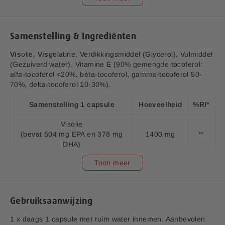
hersenen en het gezichtsvermogen bij de foetus en borst
gevoede zuigelingen (een gunstig effect wordt verkregen bij
een dagelijkse inname van 200 mg DHA naast de
aanbevolen dagelijkse inname voor Omega 3 vetzuren voor
Samenstelling & Ingrediënten
volwassenen, d.w.z.: 250 mg DHA en EPA).
Vis
olie,
Vis
gelatine, Verdikkingsmiddel (Glycerol), Vulmiddel
(Gezuiverd water), Vitamine E (90% gemengde tocoferol:
alfa-tocoferol <20%, bèta-tocoferol, gamma-tocoferol 50-
70%, delta-tocoferol 10-30%).
Samenstelling 1 capsule
Hoeveelheid
%RI*
Visolie
Puur Omega 3 Koudwater Visolie 50 capsules: EAN
(bevat 504 mg EPA en 378 mg
1400 mg
**
8713713022574
DHA)
Puur Omega 3 Koudwater Visolie 120 capsules: EAN
8713713082318
Toon meer
Vitamine E (Natuurlijke) (90%
gemengde tocoferol: alfa-
v1.9
tocoferol <20%, bèta-tocoferol,
2 mg
16%
gamma-tocoferol 50-70%, delta-
Aanvullende informatie:
Gebruiksaanwijzing
tocoferol 10-30%))
Bedrijfsnaam:
P.K. Benelux B.V.
1 x daags 1 capsule met ruim water innemen. Aanbevolen