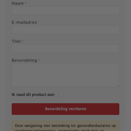
r
r
r
r
r
t
t
t
t
t
Naam
s
s
s
s
a
a
a
a
a
r
r
r
r
r
s
s
s
s
E-mailadres
Titel
Beoordeling
Ik raad dit product aan
Beoordeling versturen
Door wetgeving met betrekking tot gezondheidsclaims op
voedingssupplementen, cosmetische producten en