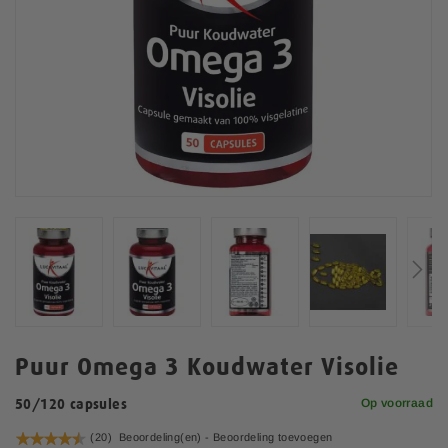
n
d
e
v
a
n
d
e
a
f
b
e
e
l
d
i
n
G
g
a
Puur Omega 3 Koudwater Visolie
e
n
n
a
Op voorraad
50/120 capsules
-
a
g
Waardering:
(20)
Beoordeling(en) -
Beoordeling toevoegen
r