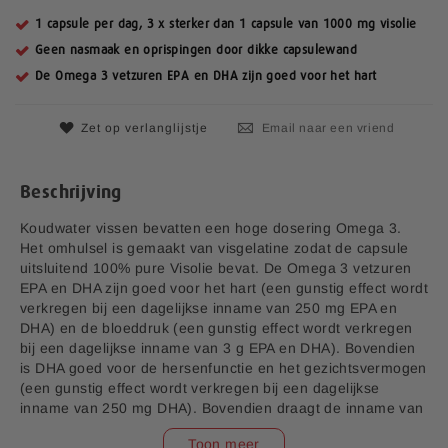
g
e
1 capsule per dag, 3 x sterker dan 1 capsule van 1000 mg visolie
n
Geen nasmaak en oprispingen door dikke capsulewand
-
De Omega 3 vetzuren EPA en DHA zijn goed voor het hart
g
a
l
Zet op verlanglijstje
Email naar een vriend
l
e
r
Beschrijving
i
j
Koudwater vissen bevatten een hoge dosering Omega 3.
Het omhulsel is gemaakt van visgelatine zodat de capsule
uitsluitend 100% pure Visolie bevat. De Omega 3 vetzuren
EPA en DHA zijn goed voor het hart (een gunstig effect wordt
verkregen bij een dagelijkse inname van 250 mg EPA en
DHA) en de bloeddruk (een gunstig effect wordt verkregen
bij een dagelijkse inname van 3 g EPA en DHA). Bovendien
is DHA goed voor de hersenfunctie en het gezichtsvermogen
(een gunstig effect wordt verkregen bij een dagelijkse
inname van 250 mg DHA). Bovendien draagt de inname van
DHA door de moeder bij tot de normale ontwikkeling van de
Toon meer