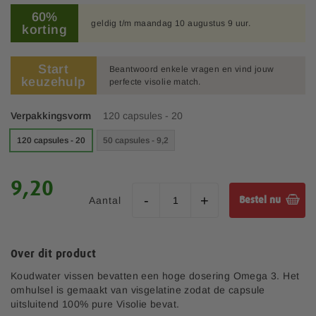
a
91
100
% of
h
l
60%
e
geldig t/m maandag 10 augustus 9 uur.
korting
l
t
e
b
r
e
Start
Beantwoord enkele vragen en vind jouw
i
g
keuzehulp
perfecte visolie match.
j
i
n
Verpakkingsvorm
120 capsules - 20
v
a
120 capsules - 20
50 capsules - 9,2
n
d
e
9,20
a
Aantal
Bestel nu
f
b
e
e
Over dit product
l
Koudwater vissen bevatten een hoge dosering Omega 3. Het
d
omhulsel is gemaakt van visgelatine zodat de capsule
i
uitsluitend 100% pure Visolie bevat.
n