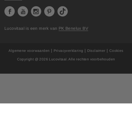
Lucovitaal is een merk van
PK Benelux BV
|
|
|
Algemene voorwaarden
Privacyverklaring
Disclaimer
Cookies
Copyright @ 2026
Lucovitaal
. Alle rechten voorbehouden