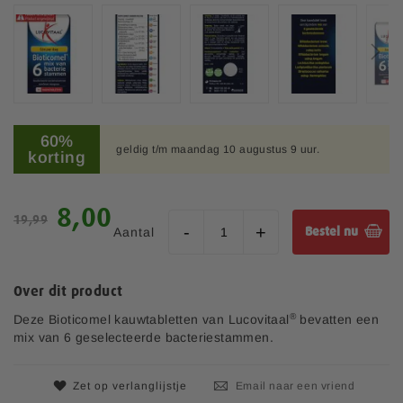
e
e
l
d
i
n
G
g
a
60%
e
geldig t/m maandag 10 augustus 9 uur.
n
korting
n
a
-
a
g
r
S
8,00
a
19,99
h
p
l
Aantal
Bestel nu
e
e
l
t
c
e
b
i
r
Over dit product
e
a
i
g
l
®
Deze Bioticomel kauwtabletten van Lucovitaal
bevatten een
j
i
e
mix van 6 geselecteerde bacteriestammen.
n
p
v
r
a
Zet op verlanglijstje
Email naar een vriend
i