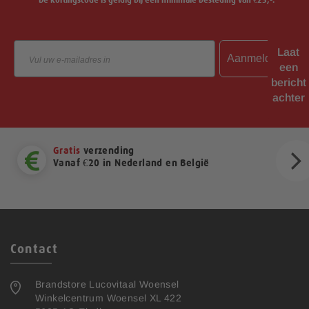
*De kortingscode is geldig bij een minimale besteding van €25,-.
Email
Laat
Aanmelden
een
bericht
achter
Gratis
verzending
Vanaf €20 in Nederland en België
ext
Contact
Brandstore Lucovitaal Woensel
Winkelcentrum Woensel XL 422