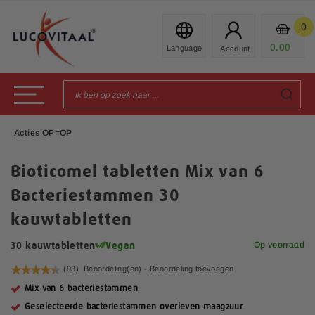
Ga
naar
0
Mijn
de
Prod
0.00
€
inhoud
Toggle Nav
Acties OP=OP
Bioticomel tabletten Mix van 6
Bacteriestammen 30
kauwtabletten
Op voorraad
30 kauwtabletten
Vegan
Waardering:
(93)
Beoordeling(en) -
Beoordeling toevoegen
88
100
% of
Mix van 6 bacteriestammen
Geselecteerde bacteriestammen overleven maagzuur