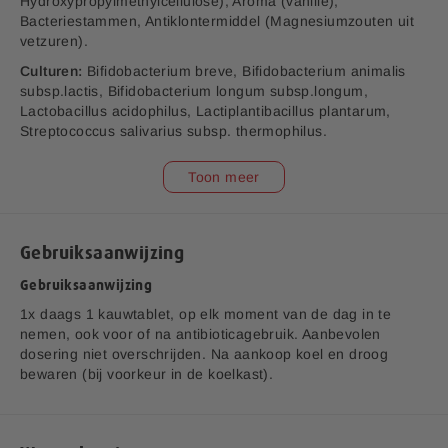
Hydroxypropylmethylcellulose), Aroma (vanille),
j
Bacteriestammen
, Antiklontermiddel
(Magnesiumzouten uit
vetzuren)
.
Culturen:
Bifidobacterium breve, Bifidobacterium animalis
subsp.lactis, Bifidobacterium longum subsp.longum,
Lactobacillus acidophilus, Lactiplantibacillus plantarum,
v1.10
Streptococcus salivarius subsp. thermophilus.
Aanvullende informatie:
Toon meer
Bedrijfsnaam:
P.K. Benelux B.V.
Samenstelling
Hoeveelheid
%RI*
E-mailadres:
klantenservice@lucovitaal.nl
1,5 x 10*7
Adres:
Vluchtoord 17, 5406XP Uden
Bifidobacterium breve
**
Gebruiksaanwijzing
cfu
Gebruiksaanwijzing
Bifidobacterium animalis
1,5 x 10*7
EAN code:
8713713017051
**
1x daags 1 kauwtablet, op elk moment van de dag in te
subsp.lactis
cfu
nemen, ook voor of na antibioticagebruik. Aanbevolen
dosering niet overschrijden. Na aankoop koel en droog
Bifidobacterium longum
1,5 x 10*7
**
bewaren (bij voorkeur in de koelkast).
subsp.longum
cfu
1,5 x 10*7
Lactobacillus acidophilus
**
cfu