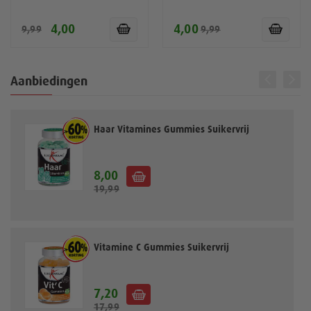
4,00
4,00
9,99
9,99
Aanbiedingen
Haar Vitamines Gummies Suikervrij
8,00
S
19,99
p
e
c
i
a
Vitamine C Gummies Suikervrij
l
e
p
7,20
S
r
17,99
p