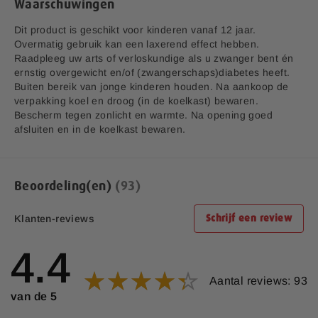
Waarschuwingen
1,5 x 10*7
Lactiplantibacillus plantarum
**
Dit product is geschikt voor kinderen vanaf 12 jaar.
cfu
Overmatig gebruik kan een laxerend effect hebben.
Raadpleeg uw arts of verloskundige als u zwanger bent én
Streptococcus salivarius subsp.
1,5 x 10*7
**
ernstig overgewicht en/of (zwangerschaps)diabetes heeft.
thermophilus
cfu
Buiten bereik van jonge kinderen houden. Na aankoop de
verpakking koel en droog (in de koelkast) bewaren.
FOS
664 mg
**
Bescherm tegen zonlicht en warmte. Na opening goed
afsluiten en in de koelkast bewaren.
*Referentie inname.
**Referentie inname is niet vastgesteld
CFU = Colony Forming Unit (Kolonie Vormende Eenheid)
Beoordeling(en)
93
Klanten-reviews
Schrijf een review
4.4
Aantal reviews: 93
van de 5