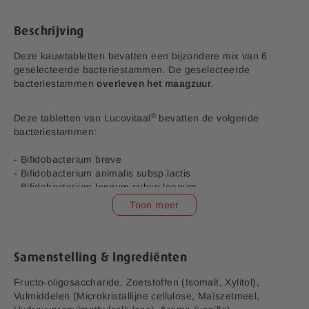
n
j
d
s
e
Beschrijving
a
f
Deze kauwtabletten bevatten een bijzondere mix van 6
b
geselecteerde bacteriestammen. De geselecteerde
e
bacteriestammen
overleven het maagzuur
.
e
l
®
Deze tabletten van Lucovitaal
bevatten de volgende
d
bacteriestammen:
i
n
- Bifidobacterium breve
g
- Bifidobacterium animalis subsp.lactis
e
- Bifidobacterium longum subsp.longum
n
- Lactobacillus acidophilus
Toon meer
-
- Lactiplantibacillus plantarum
g
- Streptococcus salivarius subsp. thermophilus
a
l
®
Wil je Bioticomel® kopen? Lucovitaal
staat voor Krachtig &
Samenstelling & Ingrediënten
l
®
®
Goedkoop!
. Bioticomel® kauwtabletten van Lucovitaal
zijn
e
Fructo-oligosaccharide
, Zoetstoffen
(Isomalt, Xylitol),
vegetarisch en zijn door de lekkere smaak gemakkelijk in te
r
Vulmiddelen
(Microkristallijne cellulose
, Maïszetmeel
,
nemen.
i