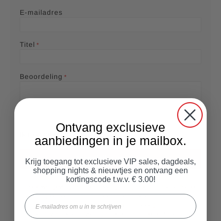
s
s
s
s
E-mailadres
Titel
Beoordeling
Ontvang exclusieve
Ik raad dit product aan
aanbiedingen in je mailbox.
Beoordeling versturen
Krijg toegang tot exclusieve VIP sales, dagdeals,
shopping nights & nieuwtjes en ontvang een
kortingscode t.w.v. € 3.00!
Door wetgeving met betrekking tot gezondheidsclaims op
voedingssupplementen, cosmetische producten en
Email
medische hulpmiddelen mogen wij helaas geen
(geschreven) klantervaringen publiceren op onze site