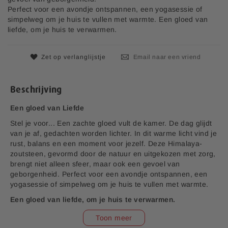
d
s
Perfect voor een avondje ontspannen, een yogasessie of
e
simpelweg om je huis te vullen met warmte. Een gloed van
a
liefde, om je huis te verwarmen.
f
b
e
Zet op verlanglijstje
Email naar een vriend
e
l
d
Beschrijving
i
n
Een gloed van Liefde
g
Stel je voor... Een zachte gloed vult de kamer. De dag glijdt
e
van je af, gedachten worden lichter. In dit warme licht vind je
n
rust, balans en een moment voor jezelf. Deze Himalaya-
-
zoutsteen, gevormd door de natuur en uitgekozen met zorg,
g
brengt niet alleen sfeer, maar ook een gevoel van
a
geborgenheid. Perfect voor een avondje ontspannen, een
l
yogasessie of simpelweg om je huis te vullen met warmte.
l
e
Een gloed van liefde, om je huis te verwarmen.
r
v1.0
Toon meer
i