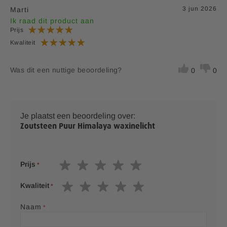
3 jun 2026
Marti
Ik raad dit product aan
Prijs
Kwaliteit
Was dit een nuttige beoordeling?
0
0
Je plaatst een beoordeling over:
Zoutsteen Puur Himalaya waxinelicht
1
2
3
4
5
Prijs
s
s
s
s
s
t
t
t
t
t
1
2
3
4
5
Kwaliteit
a
a
a
a
a
s
s
s
s
s
r
r
r
r
r
t
t
t
t
t
Naam
s
s
s
s
a
a
a
a
a
r
r
r
r
r