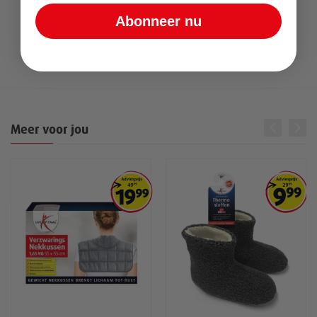
voor dit product. Eventuele toelichting bij de beoordeling
gebruiken we om ons assortiment te verbeteren. Onze
Abonneer nu
excuses voor het eventuele ongemak.
Meer voor jou