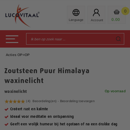
Ga
naar
0
Mijn
de
Prod
0.00
€
inhoud
Toggle Nav
Acties OP=OP
Zoutsteen Puur Himalaya
waxinelicht
Op voorraad
waxinelicht
Waardering:
(4)
Beoordeling(en) -
Beoordeling toevoegen
100
100
% of
Creëert rust en kalmte
Ideaal voor meditatie en ontspanning
Geeft een vrolijk humeur bij het opstaan of na een drukke dag