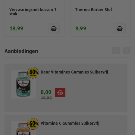
Verzwaringsnekkussen 1
Thermo Berber Slof
stuk
19,99
9,99
Aanbiedingen
Haar Vitamines Gummies Suikervrij
8,00
S
19,99
p
e
c
i
a
Vitamine C Gummies Suikervrij
l
e