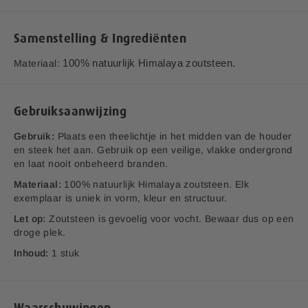
j
Aanvullende informatie:
Bedrijfsnaam:
P.K. Benelux B.V.
Samenstelling & Ingrediënten
E-mailadres:
klantenservice@lucovitaal.nl
Materiaal:
100% natuurlijk Himalaya zoutsteen.
Adres:
Vluchtoord 17, 5406XP Uden
EAN code:
8713713078359
Gebruiksaanwijzing
Gebruik:
Plaats een theelichtje in het midden van de houder
en steek het aan. Gebruik op een veilige, vlakke ondergrond
en laat nooit onbeheerd branden.
Materiaal:
100% natuurlijk Himalaya zoutsteen. Elk
exemplaar is uniek in vorm, kleur en structuur.
Let op:
Zoutsteen is gevoelig voor vocht. Bewaar dus op een
droge plek.
Inhoud:
1 stuk