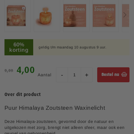
e
e
l
d
i
n
G
g
a
60%
e
geldig t/m maandag 10 augustus 9 uur.
n
korting
n
a
-
a
g
r
S
4,00
a
9,99
h
p
l
Aantal
Bestel nu
e
e
l
t
c
e
b
i
r
Over dit product
e
a
i
g
l
j
Puur Himalaya Zoutsteen Waxinelicht
i
e
n
p
v
r
Deze Himalaya-zoutsteen, gevormd door de natuur en
a
i
uitgekozen met zorg, brengt niet alleen sfeer, maar ook een
n
j
gevoel van geborgenheid.