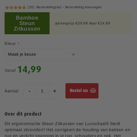
a
h
Waardering:
l
(33)
Beoordeling(en) -
Beoordeling toevoegen
e
l
95
100
% of
t
Bamboe
e
b
Steun
adviesprijs €39,99 deal €14,99
r
e
Zitkussen
i
g
j
i
Kleur
n
v
a
n
14,99
Vanaf
d
e
a
f
Aantal
Bestel nu
b
e
e
l
Over dit product
d
Dit ergonomische Steun Zitkussen van Lucovitaal® biedt
i
optimaal zitcomfort! Het corrigeert de houding van bekken en
n
rug en verlicht spanning in je rug, schouders en nek. Het