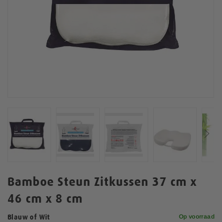
n
d
e
v
a
n
d
e
a
f
b
e
e
l
d
i
n
G
g
a
Bamboe Steun Zitkussen 37 cm x
e
n
n
46 cm x 8 cm
a
-
a
g
Op voorraad
r
Blauw of Wit