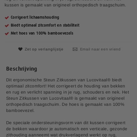
g
kussen is gemaakt van origineel orthopedisch traagschuim.
e
n
Corrigeert lichaamshouding
-
g
Biedt optimaal zitcomfort en stabiliteit
a
Met hoes van 100% bamboevezels
l
l
Zet op verlanglijstje
Email naar een vriend
e
r
i
j
Beschrijving
Dit ergonomische Steun Zitkussen van Lucovitaal® biedt
optimaal zitcomfort! Het corrigeert de houding van bekken
en rug en verlicht spanning in je rug, schouders en nek. Het
Steun Zitkussen van Lucovitaal® is gemaakt van origineel
orthopedisch traagschuim. De hoes is gemaakt van 100%
bamboevezel.
De speciale ondersteuningsvorm van dit kussen corrigeert
de bekken waardoor je automatisch een verticale, gezonde
zithouding aanneemt wat drukverlagend werkt op rug,