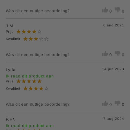
Bamboe Steun Zitkussen Wit: EAN 8713713040387
v1.0
Was dit een nuttige beoordeling?
0
0
Aanvullende informatie:
6 aug 2021
J.M.
Bedrijfsnaam:
P.K. Benelux B.V.
Prijs
E-mailadres:
klantenservice@lucovitaal.nl
Kwaliteit
Adres:
Vluchtoord 17, 5406XP Uden
Was dit een nuttige beoordeling?
0
0
14 jun 2023
Lyda
Ik raad dit product aan
Prijs
Kwaliteit
Was dit een nuttige beoordeling?
0
0
7 aug 2024
P.H/.
Ik raad dit product aan