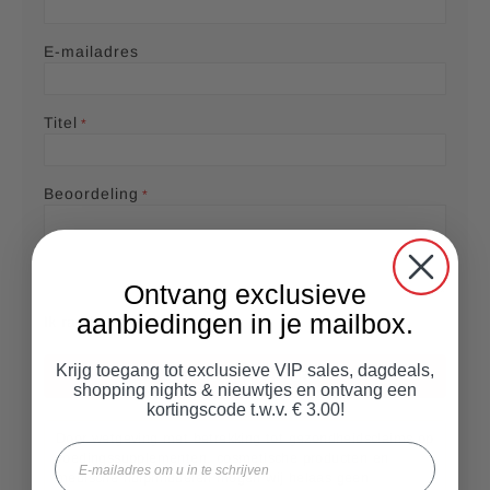
r
r
r
r
r
e
s
s
s
s
e
E-mailadres
l
p
Titel
a
g
Beoordeling
i
n
a
Ontvang exclusieve
aanbiedingen in je mailbox.
Ik raad dit product aan
Krijg toegang tot exclusieve VIP sales, dagdeals,
Beoordeling versturen
shopping nights & nieuwtjes en ontvang een
kortingscode t.w.v. € 3.00!
Door wetgeving met betrekking tot gezondheidsclaims op
Email
voedingssupplementen, cosmetische producten en
medische hulpmiddelen mogen wij helaas geen