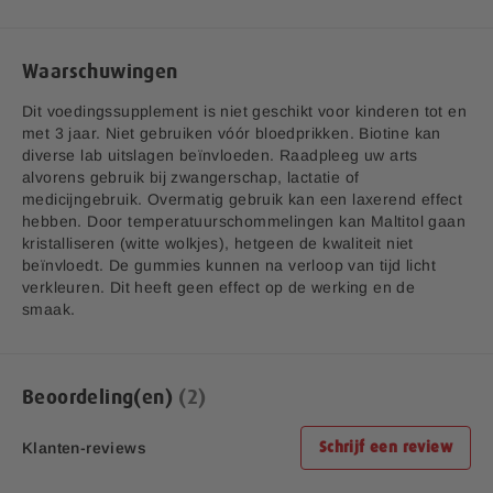
Vitamine B8 (Biotine)
5000 mcg
10.000
Vitamine B11 (Foliumzuur)
260 mcg
130
Waarschuwingen
Vitamine B12
2,5 mcg
100
Dit voedingssupplement is niet geschikt voor kinderen tot en
(Methylcobalamine)
met 3 jaar. Niet gebruiken vóór bloedprikken. Biotine kan
Vitamine C (Ascorbinezuur)
20 mg
25
diverse lab uitslagen beïnvloeden. Raadpleeg uw arts
alvorens gebruik bij zwangerschap, lactatie of
Vitamine D3 (Cholecalciferol)
10 mcg
200
medicijngebruik. Overmatig gebruik kan een laxerend effect
hebben. Door temperatuurschommelingen kan Maltitol gaan
Vitamine E (Dl-alfa-
kristalliseren (witte wolkjes), hetgeen de kwaliteit niet
16,5 mg
138
Tocopherolacetaat)
beïnvloedt. De gummies kunnen na verloop van tijd licht
verkleuren. Dit heeft geen effect op de werking en de
Jodium (Kaliumjodide)
42 mcg
28
smaak.
Calcium (Calciumcitraat)
120 mg
15
Zink (Zinkcitraat)
2,7 mg
27
Beoordeling(en)
2
Inositol
40 mcg
**
Klanten-reviews
Schrijf een review
*RI = Referentie inname