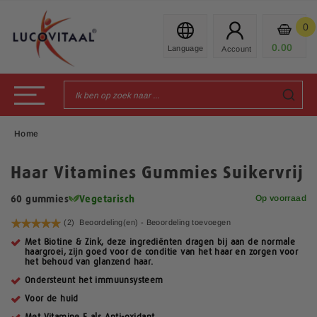
Ga
naar
0
Mijn
de
Prod
0.00
€
inhoud
Toggle Nav
Home
Haar Vitamines Gummies Suikervrij
Op voorraad
60 gummies
Vegetarisch
Waardering:
(2)
Beoordeling(en) -
Beoordeling toevoegen
100
100
% of
Met Biotine & Zink, deze ingrediënten dragen bij aan de normale
haargroei, zijn goed voor de conditie van het haar en zorgen voor
het behoud van glanzend haar.
Ondersteunt het immuunsysteem
Voor de huid