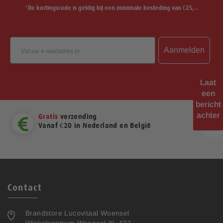
*De kortingscode is geldig bij een minimale besteding van €25,-.
Email
Aanmelden
Laat
een
bericht
achter
Gratis
verzending
Vanaf €20 in Nederland en België
ext
Contact
Brandstore Lucovitaal Woensel