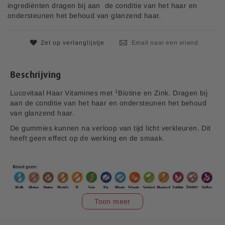
n
p
ingrediënten dragen bij aan de conditie van het haar en
v
r
ondersteunen het behoud van glanzend haar.
a
i
n
j
d
Zet op verlanglijstje
Email naar een vriend
s
e
a
f
Beschrijving
b
e
1
Lucovitaal Haar Vitamines met
Biotine en Zink. Dragen bij
e
aan de conditie van het haar en ondersteunen het behoud
l
van glanzend haar.
d
De gummies kunnen na verloop van tijd licht verkleuren. Dit
i
heeft geen effect op de werking en de smaak.
n
g
e
n
-
g
Toon meer
a
l
l