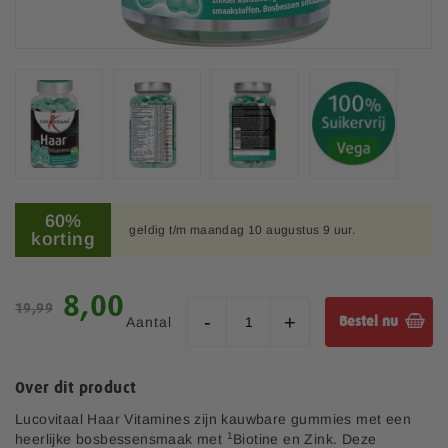
e
a
f
b
e
e
l
d
i
n
G
g
a
60%
e
geldig t/m maandag 10 augustus 9 uur.
n
korting
n
a
-
a
g
r
S
8,00
a
19,99
h
p
l
Aantal
Bestel nu
e
e
l
t
c
e
b
i
r
Over dit product
e
a
i
g
l
Lucovitaal Haar Vitamines zijn kauwbare gummies met een
j
i
e
1
heerlijke bosbessensmaak met
Biotine en Zink. Deze