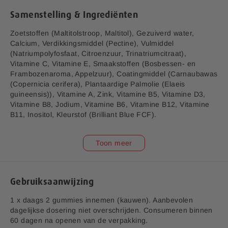
e
Samenstelling & Ingrediënten
r
i
Zoetstoffen (Maltitolstroop, Maltitol), Gezuiverd water,
j
Calcium, Verdikkingsmiddel (Pectine), Vulmiddel
(Natriumpolyfosfaat, Citroenzuur, Trinatriumcitraat),
v1.3
Vitamine C, Vitamine E, Smaakstoffen (Bosbessen- en
Frambozenaroma, Appelzuur), Coatingmiddel (Carnaubawas
Aanvullende informatie:
(Copernicia cerifera), Plantaardige Palmolie (Elaeis
Bedrijfsnaam:
P.K. Benelux B.V.
guineensis)), Vitamine A, Zink, Vitamine B5, Vitamine D3,
Vitamine B8, Jodium, Vitamine B6, Vitamine B12, Vitamine
E-mailadres:
klantenservice@lucovitaal.nl
B11, Inositol, Kleurstof (Brilliant Blue FCF).
Adres:
Vluchtoord 17, 5406XP Uden
Toon meer
Samenstelling per 2 gummies
Hoeveelheid
%RI*
EAN code:
8713713078823
Vitamine A (Retinylacetaat)
722,4 mcg
90,3
Gebruiksaanwijzing
Vitamine B5 (Pantotheenzuur)
5,2 mg
87
1 x daags 2 gummies innemen (kauwen). Aanbevolen
Vitamine B6 (Pyridoxine HCI)
2 mg
143
dagelijkse dosering niet overschrijden. Consumeren binnen
60 dagen na openen van de verpakking.