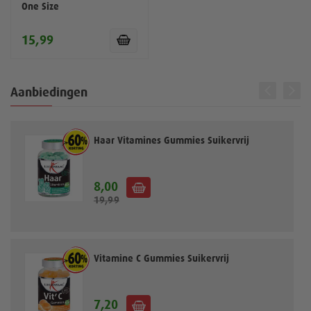
One Size
15,99
Aanbiedingen
Haar Vitamines Gummies Suikervrij
8,00
S
19,99
p
e
c
i
a
Vitamine C Gummies Suikervrij
l
e
p
7,20
S