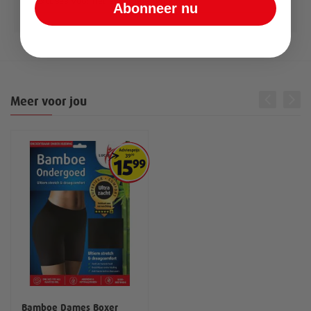
excuses voor het eventuele ongemak.
Abonneer nu
Meer voor jou
Bamboe Dames Boxer