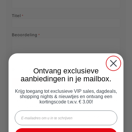
Titel
Beoordeling
Ontvang exclusieve
Ik raad dit product aan
aanbiedingen in je mailbox.
Beoordeling versturen
Krijg toegang tot exclusieve VIP sales, dagdeals,
shopping nights & nieuwtjes en ontvang een
Door wetgeving met betrekking tot gezondheidsclaims op
kortingscode t.w.v. € 3.00!
voedingssupplementen, cosmetische producten en
medische hulpmiddelen mogen wij helaas geen
Email
(geschreven) klantervaringen publiceren op onze site
voor dit product. Eventuele toelichting bij de beoordeling
gebruiken we om ons assortiment te verbeteren. Onze