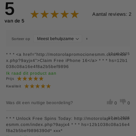
5
**RI = Referentie inname is niet vastgesteld
Aantal reviews: 2
van de 5
Sorteer op
17 jul 2025
* * * <a href="http://motorolapromocionesmm.com/inde
x.php?9ayjx4">Claim Free iPhone 16</a> * * * hs=12b1
038c08a16e4f8a2b5bef9896
Ik raad dit product aan
Prijs
Kwaliteit
Was dit een nuttige beoordeling?
0
0
17 jul 2025
* * * Unlock Free Spins Today: http://motorolapromocion
esmm.com/index.php?9ayjx4 * * * hs=12b1038c08a16e4
f8a2b5bef9896390d* ххх*