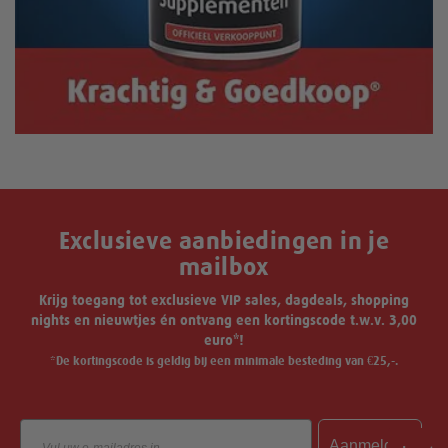
Exclusieve aanbiedingen in je
mailbox
Krijg toegang tot exclusieve VIP sales, dagdeals, shopping
nights en nieuwtjes én ontvang een kortingscode t.w.v. 3,00
euro*!
*De kortingscode is geldig bij een minimale besteding van €25,-.
Email
Aanmelden