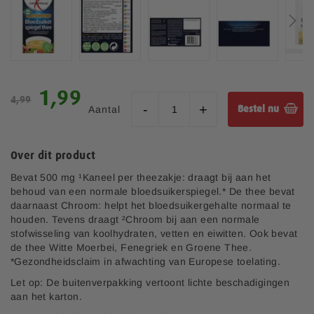
e
l
d
i
n
G
g
a
e
S
1,99
n
4,99
n
p
Aantal
Bestel nu
a
-
e
a
g
c
r
a
i
h
Over dit product
l
a
e
l
l
Bevat 500 mg ¹Kaneel per theezakje: draagt bij aan het
t
e
e
behoud van een normale bloedsuikerspiegel.* De thee bevat
b
r
p
daarnaast Chroom: helpt het bloedsuikergehalte normaal te
e
i
r
houden. Tevens draagt ²Chroom bij aan een normale
g
j
i
stofwisseling van koolhydraten, vetten en eiwitten. Ook bevat
i
j
de thee Witte Moerbei, Fenegriek en Groene Thee.
n
s
*Gezondheidsclaim in afwachting van Europese toelating.
v
a
Let op: De buitenverpakking vertoont lichte beschadigingen
n
aan het karton.
d