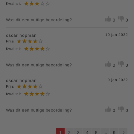
Kwaliteit
Was dit een nuttige beoordeling?
0
0
10 jan 2022
oscar hopman
Prijs
Kwaliteit
Was dit een nuttige beoordeling?
0
0
9 jan 2022
oscar hopman
Prijs
Kwaliteit
Was dit een nuttige beoordeling?
0
0
P
U
P
P
P
P
P
1
2
3
4
5
...
9