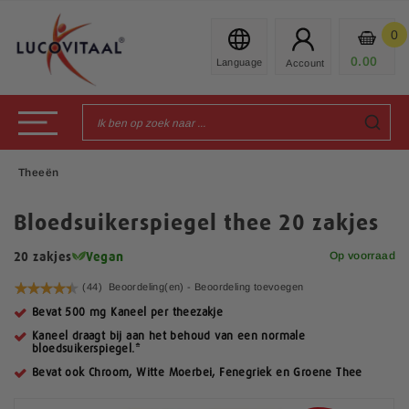
Ga
naar
0
Mijn
de
Prod
0.00
€
inhoud
Toggle Nav
Theeën
Bloedsuikerspiegel thee 20 zakjes
Op voorraad
20 zakjes
Vegan
Waardering:
(44)
Beoordeling(en) -
Beoordeling toevoegen
89
100
% of
Bevat 500 mg Kaneel per theezakje
Kaneel draagt bij aan het behoud van een normale
bloedsuikerspiegel.*
Bevat ook Chroom, Witte Moerbei, Fenegriek en Groene Thee
G