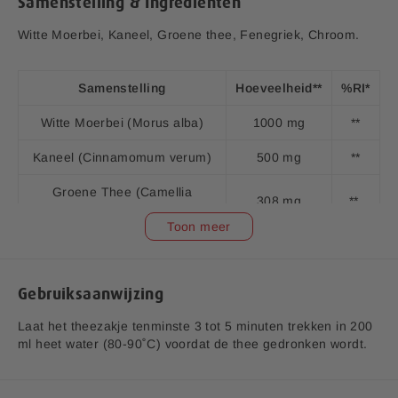
Samenstelling & Ingrediënten
Witte Moerbei, Kaneel, Groene thee, Fenegriek, Chroom.
EAN code:
8713713093888
Samenstelling
Hoeveelheid**
%RI*
Witte Moerbei (Morus alba)
1000 mg
**
Kaneel (Cinnamomum verum)
500 mg
**
Groene Thee (Camellia
308 mg
**
sinensis)
Toon meer
Waarvan 45%-60% EGCG***
Fenegriek (Trigonella foenum-
186 mg
**
graecum)
Gebruiksaanwijzing
Chroom (Chroomchloride)
7 mcg
17,5
Laat het theezakje tenminste 3 tot 5 minuten trekken in 200
ml heet water (80-90˚C) voordat de thee gedronken wordt.
*RI = Referentie inname
**RI = Referentie inname is niet vastgesteld.
***EGCG = epigallocatechine-3-gallaat