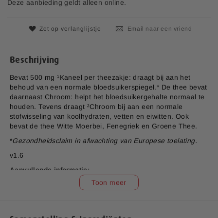
Deze aanbieding geldt alleen online.
e
a
f
Zet op verlanglijstje
Email naar een vriend
b
e
e
Beschrijving
l
d
Bevat 500 mg ¹Kaneel per theezakje: draagt bij aan het
i
behoud van een normale bloedsuikerspiegel.* De thee bevat
n
daarnaast Chroom: helpt het bloedsuikergehalte normaal te
g
houden. Tevens draagt ²Chroom bij aan een normale
e
stofwisseling van koolhydraten, vetten en eiwitten. Ook
n
bevat de thee Witte Moerbei, Fenegriek en Groene Thee.
-
*
Gezondheidsclaim in afwachting van Europese toelating.
g
a
v1.6
l
Aanvullende informatie:
l
e
Toon meer
Bedrijfsnaam:
P.K. Benelux B.V.
r
E-mailadres:
klantenservice@lucovitaal.nl
i
j
Adres:
Vluchtoord 17, 5406XP Uden