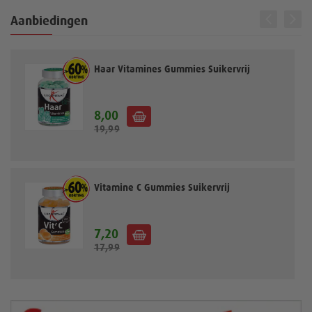
Aanbiedingen
Haar Vitamines Gummies Suikervrij
8,00
S
19,99
p
e
c
i
a
Vitamine C Gummies Suikervrij
l
e
p
7,20
S
r
17,99
p
i
e
j
c
s
i
a