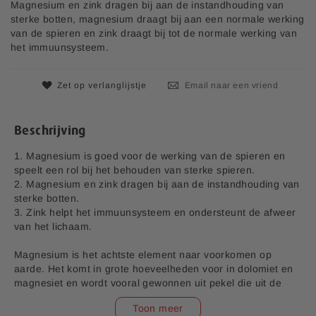
e
n
Magnesium en zink dragen bij aan de instandhouding van
p
d
sterke botten, magnesium draagt bij aan een normale werking
r
e
van de spieren en zink draagt bij tot de normale werking van
i
a
het immuunsysteem.
j
f
s
b
Zet op verlanglijstje
Email naar een vriend
e
e
l
Beschrijving
d
i
1. Magnesium is goed voor de werking van de spieren en
n
speelt een rol bij het behouden van sterke spieren.
g
2. Magnesium en zink dragen bij aan de instandhouding van
e
sterke botten.
n
3. Zink helpt het immuunsysteem en ondersteunt de afweer
-
van het lichaam.
g
a
Magnesium is het achtste element naar voorkomen op
l
aarde. Het komt in grote hoeveelheden voor in dolomiet en
l
magnesiet en wordt vooral gewonnen uit pekel die uit de
e
ondergrondse zoutlagen gehaald wordt. Door elektrolyse
r
Toon meer
van chloride MgCI2 kan magnesium gewonnen worden.
i