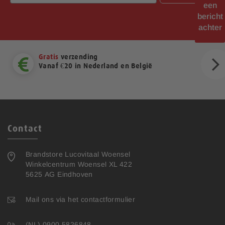
een
bericht
achter
Gratis
verzending
Vanaf €20 in Nederland en België
ext
Contact
Brandstore Lucovitaal Woensel
Winkelcentrum Woensel XL 422
5625 AG Eindhoven
Mail ons via het contactformulier
(NL) 0900 5826848