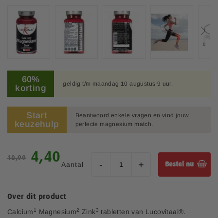
b
e
e
l
d
i
n
G
g
a
60%
e
geldig t/m maandag 10 augustus 9 uur.
n
korting
n
a
-
a
g
r
Start
Beantwoord enkele vragen en vind jouw
a
keuzehulp
h
perfecte magnesium match.
l
e
l
t
e
S
b
4,40
r
10,99
p
e
Aantal
Bestel nu
i
e
g
j
c
i
i
n
Over dit product
a
v
l
a
1
2
3
Calcium
Magnesium
Zink
tabletten van Lucovitaal®.