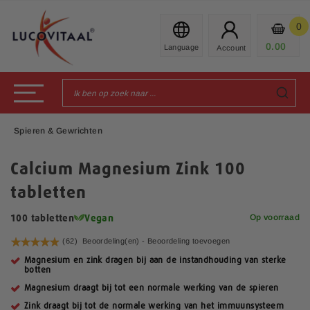
Ga
naar
0
Mijn
de
Prod
0.00
€
inhoud
Toggle Nav
Spieren & Gewrichten
Calcium Magnesium Zink 100
tabletten
Op voorraad
100 tabletten
Vegan
Waardering:
(62)
Beoordeling(en) -
Beoordeling toevoegen
98
100
% of
Magnesium en zink dragen bij aan de instandhouding van sterke
botten
Magnesium draagt bij tot een normale werking van de spieren
Zink draagt bij tot de normale werking van het immuunsysteem