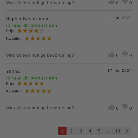
Was dit een nuttige beoordeling?
0
0
11 jul 2022
Sophia Kastermans
Ik raad dit product aan
Prijs
Kwaliteit
Was dit een nuttige beoordeling?
0
0
17 mei 2024
Yanna
Ik raad dit product aan
Prijs
Kwaliteit
Was dit een nuttige beoordeling?
0
0
P
U
P
P
P
P
P
1
2
3
4
5
...
13
a