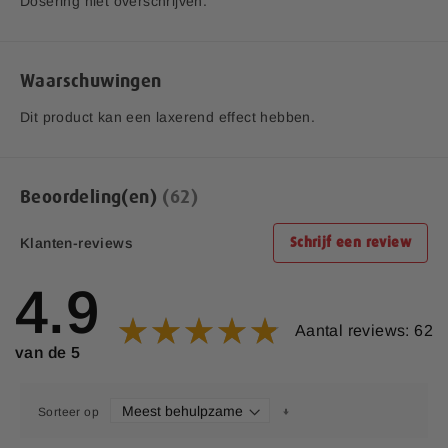
Dosering niet overschrijven.
Kalium (Kaliumgluconaat)
24,4 mg
1,2
*RI = Referentie inname
**RI = Referentie inname is niet vastgesteld.
Waarschuwingen
- Op basis van een dagdosering van 2 tabletten
Dit product kan een laxerend effect hebben.
Beoordeling(en)
62
Klanten-reviews
Schrijf een review
4.9
Aantal reviews: 62
van de 5
Sorteer op