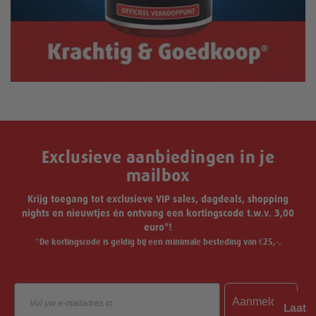
Exclusieve aanbiedingen in je
mailbox
Krijg toegang tot exclusieve VIP sales, dagdeals, shopping
nights en nieuwtjes én ontvang een kortingscode t.w.v. 3,00
euro*!
*De kortingscode is geldig bij een minimale besteding van €25,-.
Email
Aanmelden
Laat