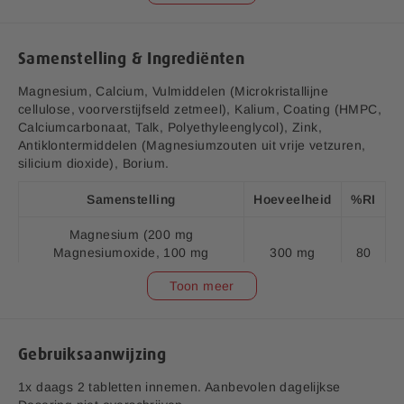
j
Samenstelling & Ingrediënten
Magnesium, Calcium, Vulmiddelen (Microkristallijne
cellulose, voorverstijfseld zetmeel), Kalium, Coating (HMPC,
Calciumcarbonaat, Talk, Polyethyleenglycol), Zink,
Antiklontermiddelen (Magnesiumzouten uit vrije vetzuren,
silicium dioxide), Borium.
V1.10
Aanvullende informatie:
Samenstelling
Hoeveelheid
%RI
Bedrijfsnaam:
P.K. Benelux B.V.
Magnesium (200 mg
E-mailadres:
klantenservice@lucovitaal.nl
Magnesiumoxide, 100 mg
300 mg
80
Magnesiumcitraat)
Adres:
Vluchtoord 17, 5406XP Uden
Toon meer
Calcium (Calciumcitraat)
120 mg
15
EAN code:
8713713042121
Zink (Zinkcitraat)
9,3 mg
93
Gebruiksaanwijzing
Borium (Boorzuur)
500 mcg
**
1x daags 2 tabletten innemen. Aanbevolen dagelijkse