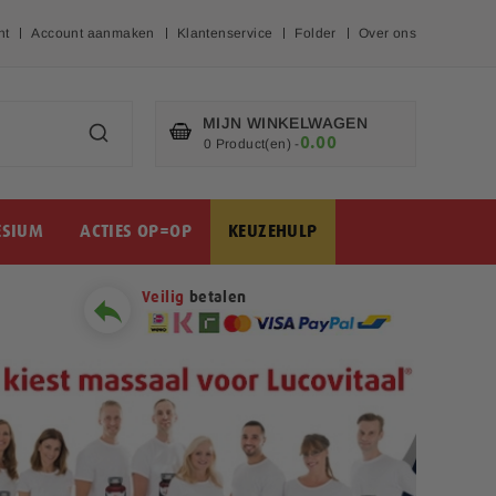
nt
Account aanmaken
Klantenservice
Folder
Over ons
MIJN WINKELWAGEN
0.00
€
0 Product(en)
-
SIUM
ACTIES OP=OP
KEUZEHULP
Veilig
betalen