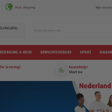
Fast
shipping
Mijn accou
LING(EN)
RZORGING & HUID
GEWICHTSVERLIES
SPORT
MAGNE
lle levering!
Keuzehulp!
Start nu