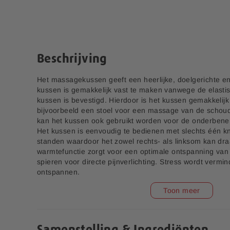
e
n
r
a
i
a
j
r
h
Beschrijving
e
t
Het massagekussen geeft een heerlijke, doelgerichte 
b
kussen is gemakkelijk vast te maken vanwege de elasti
e
kussen is bevestigd. Hierdoor is het kussen gemakkelijk
g
bijvoorbeeld een stoel voor een massage van de schoud
i
kan het kussen ook gebruikt worden voor de onderben
n
Het kussen is eenvoudig te bedienen met slechts één k
v
standen waardoor het zowel rechts- als linksom kan dra
a
warmtefunctie zorgt voor een optimale ontspanning van
n
spieren voor directe pijnverlichting. Stress wordt verm
d
ontspannen.
e
a
Toon meer
f
Garantietermijn: 6 maanden
b
Ontspanning Balans 30
Magnesium 375 mg
capsules
Bisglycinaat 90
e
tabletten
e
Samenstelling & Ingrediënten