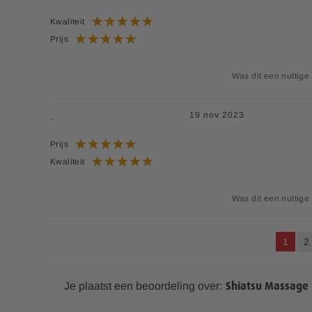
Kwaliteit
Prijs
Was dit een nuttige
19 nov 2023
.
Prijs
Kwaliteit
Was dit een nuttige
U lees 
P
1
2
Je plaatst een beoordeling over:
Shiatsu Massage