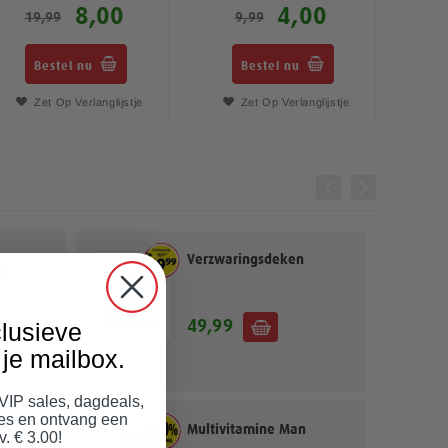
8,00
4,00
19,99
9,99
Bestel nu
Bestel nu
Zet Op Verlanglijstje
Zet Op Verlanglijstje
Verzwaringsdeken
ij
49,99
lusieve
je mailbox.
 VIP sales, dagdeals,
jes en ontvang een
ies
Multivitamine Man
v. € 3.00!