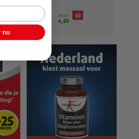
Vanaf
6,40
 nu