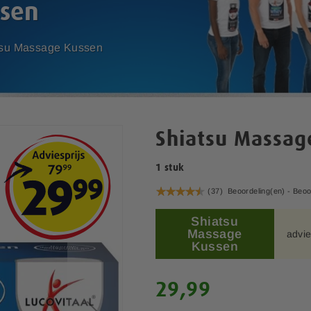
ssen
tsu Massage Kussen
Shiatsu Massag
1 stuk
Waardering:
(37)
Beoordeling(en) -
Beoo
90
100
% of
Shiatsu
Massage
advie
Kussen
29,99