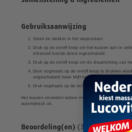
l
4,00
8,00
9,99
19,99
v1.1
d
i
Aanvullende informatie:
Bestel nu
Bestel nu
n
Gebruiksaanwijzing
Bedrijfsnaam:
P.K. Benelux B.V.
g
Zet Op Verlanglijstje
Zet Op Verlanglijstje
e
E-mailadres:
klantenservice@lucovitaal.nl
Steek de stekker in het stopcontact.
n
Adres:
Vluchtoord 17, 5406XP Uden
-
Druk op de on/off knop om het kussen aan te zett
g
infrarood functie direct ingeschakeld.
a
EAN code:
8713713093642
Druk op de on/off knop om de draairichting van h
l
l
Door nogmaals op de on/off knop te drukken wordt
e
uitgeschakeld maar blijft het kussen wel draaien.
Bamboe
r
Schoonmaakdoeken
Druk nogmaals op de on/off knop om het kussen ui
i
j
4,99
Het kussen verandert iedere minuut van richting en sch
automatisch uit.
Beoordeling(en)
37
Pre & Probiotica Sachets