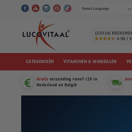
Ga
naar
de
inhoud
(22314)
BEOORDE
4.56 / 5
91%
CATEGORIEËN
VITAMINEN & MINERALEN
VE
Gratis
verzending vanaf €20 in
Sne
Nederland en België