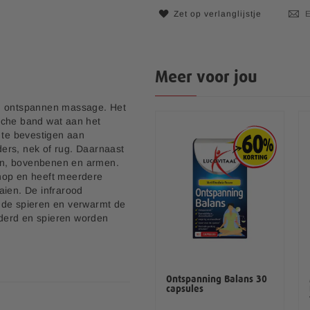
Zet op verlanglijstje
E
Meer voor jou
en ontspannen massage. Het
sche band wat aan het
 te bevestigen aan
ers, nek of rug. Daarnaast
en, bovenbenen en armen.
nop en heeft meerdere
aien. De infrarood
 de spieren en verwarmt de
inderd en spieren worden
Multi+ Compleet
Ontspanning Balans 30
Vitaminen Mineralen
capsules