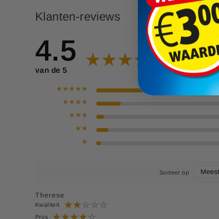
Klanten-reviews
6,00
S
14,99
p
4.5
e
c
i
van de 5
a
l
e
p
r
i
j
s
Sorteer op
Therese
Kwaliteit
Prijs