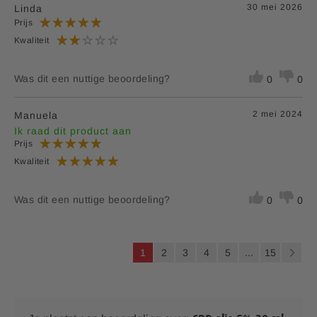
30 mei 2026
Linda
Prijs
Kwaliteit
Was dit een nuttige beoordeling?
0
0
2 mei 2024
Manuela
Ik raad dit product aan
Prijs
Kwaliteit
Was dit een nuttige beoordeling?
0
0
P
U
P
P
P
P
P
1
2
3
4
5
...
15
a
l
a
a
a
a
a
P
V
g
i
e
g
g
g
g
g
a
o
n
a
e
i
i
i
i
i
g
l