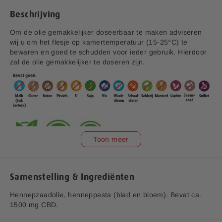
f
Beschrijving
b
e
Om de olie gemakkelijker doseerbaar te maken adviseren
e
wij u om het flesje op kamertemperatuur (15-25°C) te
l
bewaren en goed te schudden voor ieder gebruik. Hierdoor
d
zal de olie gemakkelijker te doseren zijn.
i
n
g
e
n
-
g
a
Toon meer
l
l
V1.4
e
r
Samenstelling & Ingrediënten
Aanvullende informatie:
i
Bedrijfsnaam:
P.K. Benelux B.V.
j
Hennepzaadolie, henneppasta (blad en bloem). Bevat ca.
1500 mg CBD.
E-mailadres:
klantenservice@lucovitaal.nl