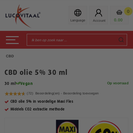
Ga
naar
0
Mijn
de
Prod
0.00
€
inhoud
Toggle Nav
CBD
CBD olie 5% 30 ml
Op voorraad
30 ml
Vegan
Waardering:
(72)
Beoordeling(en) -
Beoordeling toevoegen
93
100
% of
CBD olie 5% in voordelige Maxi Fles
Middels CO2 extractie methode
G
a
n