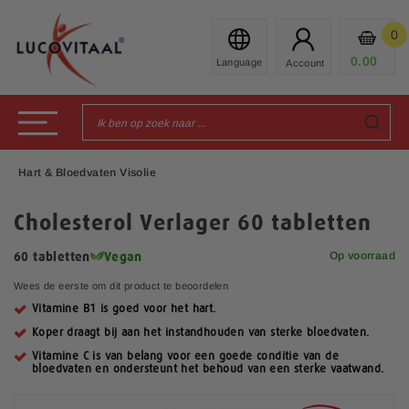
Ga
naar
0
Mijn
de
Prod
0.00
€
inhoud
Toggle Nav
Hart & Bloedvaten Visolie
Cholesterol Verlager 60 tabletten
Op voorraad
60 tabletten
Vegan
Wees de eerste om dit product te beoordelen
Vitamine B1 is goed voor het hart.
Koper draagt bij aan het instandhouden van sterke bloedvaten.
Vitamine C is van belang voor een goede conditie van de
bloedvaten en ondersteunt het behoud van een sterke vaatwand.
G