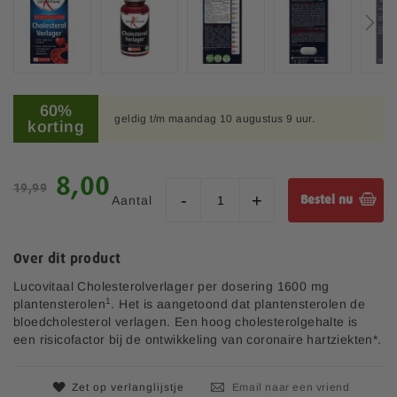
e
l
d
i
n
G
g
a
60%
e
geldig t/m maandag 10 augustus 9 uur.
n
korting
n
a
-
a
g
r
S
8,00
a
19,99
h
p
l
Aantal
Bestel nu
e
e
l
t
c
e
b
i
r
Over dit product
e
a
i
g
l
Lucovitaal Cholesterolverlager per dosering 1600 mg
j
i
e
1
plantensterolen
. Het is aangetoond dat plantensterolen de
n
p
bloedcholesterol verlagen. Een hoog cholesterolgehalte is
v
r
een risicofactor bij de ontwikkeling van coronaire hartziekten*.
a
i
n
j
d
Zet op verlanglijstje
Email naar een vriend
s