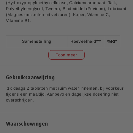
allesbepalend.
(Hydroxypropylmethylcellulose, Calciumcarbonaat, Talk,
Polyethyleenglycol, Tween), Bindmiddel (Povidon), Lubricant
(Magnesiumzouten uit vetzuren), Koper, Vitamine C,
Vitamine B1.
Samenstelling
Hoeveelheid***
%RI*
Plantensterolen
1600 mg
**
Toon meer
Vitamine B1 (Thiamine)
1,1 mg
100
V1.1
Vitamine C (Ascorbinezuur)
12 mg
15
Gebruiksaanwijzing
Aanvullende informatie:
Koper (Sulfaat)
1 mg
100
1x daags 2 tabletten met ruim water innemen, bij voorkeur
tijdens een maaltijd. Aanbevolen dagelijkse dosering niet
Bedrijfsnaam:
P.K. Benelux B.V.
overschrijden.
*RI = Referentie inname
E-mailadres:
klantenservice@lucovitaal.nl
**RI = Referentie inname is niet vastgesteld
*** Per dosering van twee tabletten
Adres:
Vluchtoord 17, 5406XP Uden
Waarschuwingen
EAN code:
8713713078069