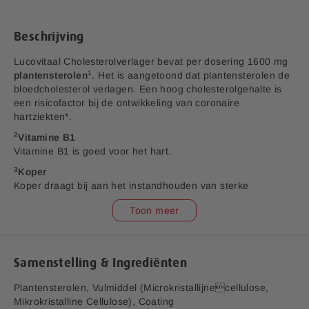
e
a
f
Beschrijving
b
e
Lucovitaal Cholesterolverlager bevat per dosering 1600 mg
e
1
plantensterolen
. Het is aangetoond dat plantensterolen de
l
bloedcholesterol verlagen. Een hoog cholesterolgehalte is
d
een risicofactor bij de ontwikkeling van coronaire
i
hartziekten*.
n
2
Vitamine B1
g
Vitamine B1 is goed voor het hart.
e
n
3
Koper
-
Koper draagt bij aan het instandhouden van sterke
g
bloedvaten.
Toon meer
a
4
Vitamine C
l
Vitamine C is van belang voor een goede conditie van de
l
bloedvaten en ondersteunt het behoud van een sterke
e
vaatwand.
Samenstelling & Ingrediënten
r
i
*Coronaire hartziekten hebben meerdere risicofactoren. Het
Plantensterolen, Vulmiddel (Microkristallijnecellulose,
j
aanpakken van één factor kan helpen, maar is niet
Mikrokristalline Cellulose), Coating