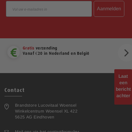
Email
Aanmelden
Gratis
verzending
Vanaf €20 in Nederland en België
ext
Laat
een
bericht
Contact
achter
Brandstore Lucovitaal Woensel
Winkelcentrum Woensel XL 422
5625 AG Eindhoven
Mail ons via het contactformulier