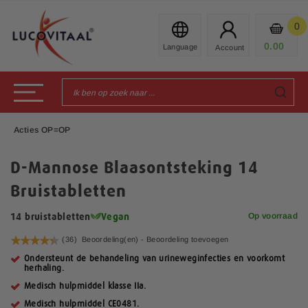
Ga
naar
0
Mijn
de
Prod
0.00
€
inhoud
Toggle Nav
Acties OP=OP
D-Mannose Blaasontsteking 14
Bruistabletten
Op voorraad
14 bruistabletten
Vegan
Waardering:
(36)
Beoordeling(en) -
Beoordeling toevoegen
88
100
% of
Ondersteunt de behandeling van urineweginfecties en voorkomt
herhaling.
Medisch hulpmiddel klasse IIa.
Medisch hulpmiddel CE0481.