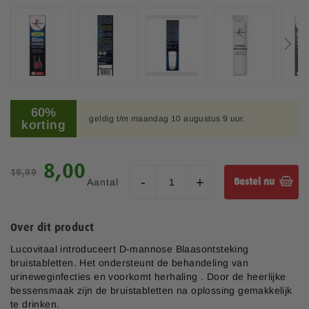
b
e
e
l
d
i
n
G
g
a
60%
e
geldig t/m maandag 10 augustus 9 uur.
n
korting
n
a
-
a
g
r
S
8,00
a
19,99
h
p
l
Aantal
Bestel nu
e
e
l
t
c
e
b
i
r
Over dit product
e
a
i
g
l
Lucovitaal introduceert D-mannose Blaasontsteking
j
i
e
bruistabletten. Het ondersteunt de behandeling van
n
p
urineweginfecties en voorkomt herhaling . Door de heerlijke
v
r
bessensmaak zijn de bruistabletten na oplossing gemakkelijk
a
i
te drinken.