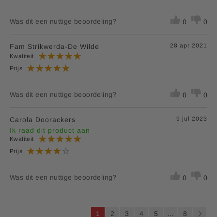
Was dit een nuttige beoordeling?
0
0
28 apr 2021
Fam Strikwerda-De Wilde
Kwaliteit
Prijs
Was dit een nuttige beoordeling?
0
0
9 jul 2023
Carola Doorackers
Ik raad dit product aan
Kwaliteit
Prijs
Was dit een nuttige beoordeling?
0
0
P
U
P
P
P
P
P
1
2
3
4
5
...
8