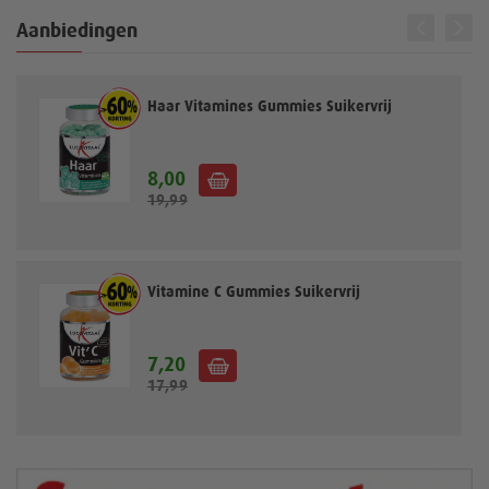
Aanbiedingen
Haar Vitamines Gummies Suikervrij
8,00
S
19,99
p
e
c
i
a
Vitamine C Gummies Suikervrij
l
e
p
7,20
S
r
17,99
p
i
e
j
c
s
i
a