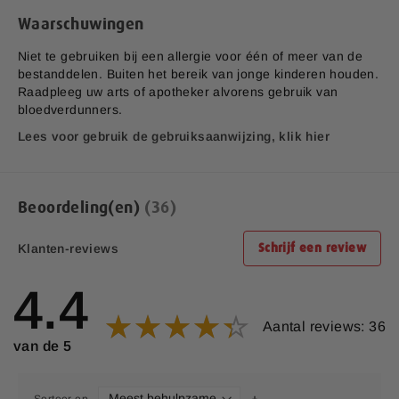
Werkingsmechanisme
Waarschuwingen
Het actieve bestanddeel in deze formule is D-mannose. D-
mannose is een lichaamseigen stof en komt van nature voor
Niet te gebruiken bij een allergie voor één of meer van de
in het menselijk lichaam. D-mannose hecht zich aan de E.
bestanddelen. Buiten het bereik van jonge kinderen houden.
coli bacterie en voorkomt dat de bacterie zich hecht aan de
Raadpleeg uw arts of apotheker alvorens gebruik van
wanden van de urinewegen. Hierdoor verlaat de bacterie
bloedverdunners.
vervolgens eenvoudig het lichaam via de urine.
Lees voor gebruik de gebruiksaanwijzing, klik hier
Aanvullende informatie:
Bedrijfsnaam:
P.K. Benelux B.V.
Beoordeling(en)
36
E-mailadres:
klantenservice@lucovitaal.nl
Klanten-reviews
Schrijf een review
Adres:
Vluchtoord 17, 5406XP Uden
4.4
EAN code:
8713713024844
Aantal reviews: 36
van de 5
Sorteer op