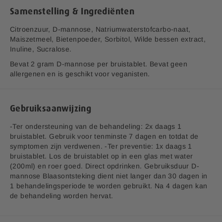
j
Samenstelling & Ingrediënten
Wat veroorzaakt een
urineweginfectie?
Citroenzuur, D-mannose, Natriumwaterstofcarbo-naat,
Maiszetmeel, Bietenpoeder, Sorbitol, Wilde bessen extract,
De belangrijkste oorzaak van een
Inuline, Sucralose.
urineweginfectie is de darmbacterie
Escherichia coli (ook wel bekend als
Bevat 2 gram D-mannose per bruistablet. Bevat geen
E. coli). De bacterie kan doordringen
allergenen en is geschikt voor veganisten.
in de urethra (urinebuis) en blaas en
zo een infectie veroorzaken.
De symptomen van een
Gebruiksaanwijzing
urineweginfectie kunnen zijn:
• Een brandend of pijnlijk gevoel tijdens het plassen;
-Ter ondersteuning van de behandeling: 2x daags 1
• Aandrang om te plassen;
bruistablet. Gebruik voor tenminste 7 dagen en totdat de
• Vaak kleine beetjes moeten plassen;
symptomen zijn verdwenen. -Ter preventie: 1x daags 1
• Pijn onder in de buik of rug.
bruistablet. Los de bruistablet op in een glas met water
(200ml) en roer goed. Direct opdrinken. Gebruiksduur D-
De celwand van de E. coli bacterie bevat lectinen die
mannose Blaasontsteking dient niet langer dan 30 dagen in
fungeren als een cellulaire lijm, hierdoor hechten de
1 behandelingsperiode te worden gebruikt. Na 4 dagen kan
bacteriën zich aan de blaaswand en kunnen ze het lichaam
de behandeling worden hervat.
moeilijk verlaten via de urine.