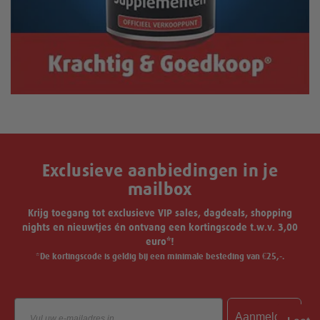
Exclusieve aanbiedingen in je
mailbox
Krijg toegang tot exclusieve VIP sales, dagdeals, shopping
nights en nieuwtjes én ontvang een kortingscode t.w.v. 3,00
euro*!
*De kortingscode is geldig bij een minimale besteding van €25,-.
Email
Aanmelden