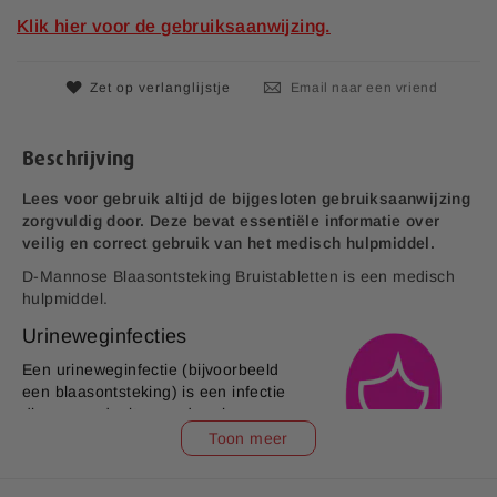
n
j
Klik hier voor de gebruiksaanwijzing.
d
s
e
a
Zet op verlanglijstje
Email naar een vriend
f
b
e
Beschrijving
e
l
Lees voor gebruik altijd de bijgesloten gebruiksaanwijzing
d
zorgvuldig door. Deze bevat essentiële informatie over
i
veilig en correct gebruik van het medisch hulpmiddel.
n
g
D-Mannose Blaasontsteking Bruistabletten is een medisch
e
hulpmiddel.
n
Urineweginfecties
-
g
Een urineweginfectie (bijvoorbeeld
a
een blaasontsteking) is een infectie
l
die een gedeelte van de urinewegen
l
aantast.
Toon meer
e
r
i