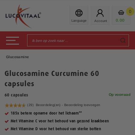
Ga
naar
0
Mijn
de
Prod
0.00
€
inhoud
Toggle Nav
Glucosamine
Glucosamine Curcumine 60
capsules
Op voorraad
60 capsules
Waardering:
(29)
Beoordeling(en) -
Beoordeling toevoegen
93
100
% of
185x betere opname door het lichaam**
Met Vitamine C voor het behoud van gezond kraakbeen
Met Vitamine D voor het behoud van sterke botten