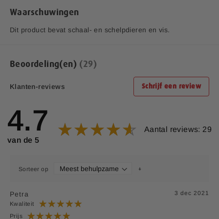
Vitamine D3 (Cholecaliferol)
8,6 µg
172%
Waarschuwingen
Dit product bevat schaal- en schelpdieren en vis.
*Aanbevolen Dagelijkse Hoeveelheid is niet vastgesteld.
**Referentie inname is niet vastgesteld.
***Op basis van een dagdosering van 4 capsules
Beoordeling(en)
29
Klanten-reviews
Schrijf een review
4.7
Aantal reviews: 29
van de 5
Sorteer op
3 dec 2021
Petra
Kwaliteit
Prijs