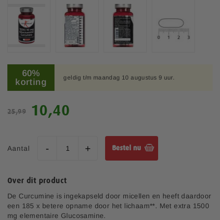
e
e
l
d
i
n
G
g
a
60%
e
geldig t/m maandag 10 augustus 9 uur.
n
korting
n
a
-
a
g
S
10,40
r
25,99
a
p
h
l
e
e
l
c
t
e
i
b
Aantal
Bestel nu
r
a
e
i
l
g
j
e
i
Over dit product
p
n
r
De Curcumine is ingekapseld door micellen en heeft daardoor
v
i
een 185 x betere opname door het lichaam**. Met extra 1500
a
j
mg elementaire Glucosamine.
n