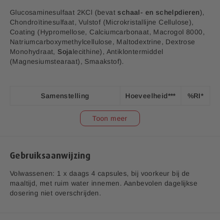
j
Bedrijfsnaam:
P.K. Benelux B.V.
Glucosaminesulfaat 2KCl (bevat
schaal- en schelpdieren
),
Chondroïtinesulfaat, Vulstof (Microkristallijne Cellulose),
E-mailadres:
klantenservice@lucovitaal.nl
Coating (Hypromellose, Calciumcarbonaat, Macrogol 8000,
Adres:
Vluchtoord 17, 5406XP Uden
Natriumcarboxymethylcellulose, Maltodextrine, Dextrose
Monohydraat,
Soja
lecithine), Antiklontermiddel
(Magnesiumstearaat), Smaakstof).
EAN code:
8713713040301
Samenstelling
Hoeveelheid***
%RI*
Glucosamine (uit 1820 mg
Toon meer
1500 mg
**
Glucosamine HCl)
Curcumine (uit 48 mg
curcuminoïden)(****40 mg
Gebruiksaanwijzing
curcumine in micellen staat
40 mg
**
Volwassenen: 1 x daags 4 capsules, bij voorkeur bij de
gelijk aan 7400 mg curcumine
maaltijd, met ruim water innemen. Aanbevolen dagelijkse
longa niet ingekapseld in
dosering niet overschrijden.
micellen
Vitamine C (Ascorbine zuur)
12 mg
15%