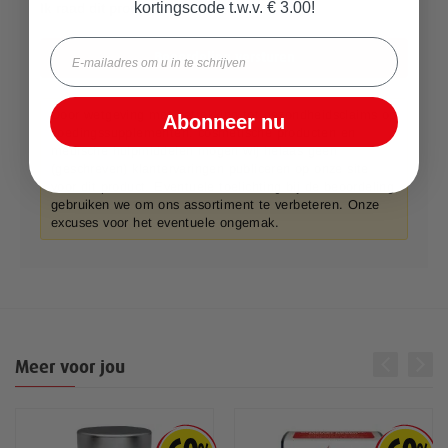
kortingscode t.w.v. € 3.00!
Ik raad dit product aan
Email
Beoordeling versturen
Door wetgeving met betrekking tot gezondheidsclaims op
Abonneer nu
voedingssupplementen, cosmetische producten en
medische hulpmiddelen mogen wij helaas geen
(geschreven) klantervaringen publiceren op onze site
voor dit product. Eventuele toelichting bij de beoordeling
gebruiken we om ons assortiment te verbeteren. Onze
excuses voor het eventuele ongemak.
Meer voor jou