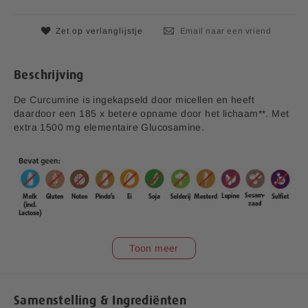
s
d
e
Zet op verlanglijstje
Email naar een vriend
a
f
b
Beschrijving
e
e
De Curcumine is ingekapseld door micellen en heeft
l
daardoor een 185 x betere opname door het lichaam**. Met
d
extra 1500 mg elementaire Glucosamine.
i
n
g
e
n
-
g
a
l
Toon meer
l
e
v1.5
r
i
Samenstelling & Ingrediënten
Aanvullende informatie: