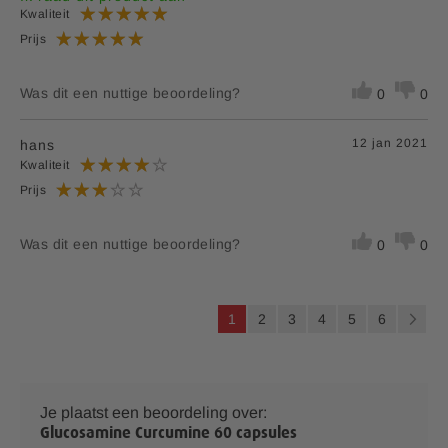
Kwaliteit
Prijs
Was dit een nuttige beoordeling?
0
0
12 jan 2021
hans
Kwaliteit
Prijs
Was dit een nuttige beoordeling?
0
0
P
U
P
P
P
P
P
1
2
3
4
5
6
a
l
a
a
a
a
a
P
V
g
i
e
g
g
g
g
g
a
o
n
a
e
i
i
i
i
i
g
l
Je plaatst een beoordeling over:
s
n
n
n
n
n
i
g
Glucosamine Curcumine 60 capsules