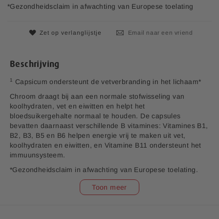
n
j
*Gezondheidsclaim in afwachting van Europese toelating
d
s
e
a
Zet op verlanglijstje
Email naar een vriend
f
b
e
Beschrijving
e
l
1
Capsicum ondersteunt de vetverbranding in het lichaam*
d
Chroom draagt bij aan een normale stofwisseling van
i
koolhydraten, vet en eiwitten en helpt het
n
bloedsuikergehalte normaal te houden. De capsules
g
bevatten daarnaast verschillende B vitamines: Vitamines B1,
e
B2, B3, B5 en B6 helpen energie vrij te maken uit vet,
n
koolhydraten en eiwitten, en Vitamine B11 ondersteunt het
-
immuunsysteem.
g
a
*Gezondheidsclaim in afwachting van Europese toelating.
l
Toon meer
l
e
r
i