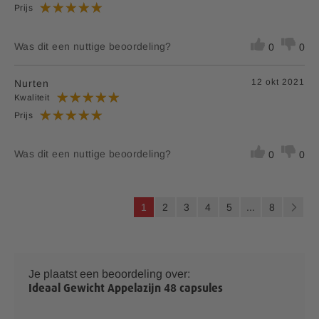
Prijs
Was dit een nuttige beoordeling?
0
0
12 okt 2021
Nurten
Kwaliteit
Prijs
Was dit een nuttige beoordeling?
0
0
P
U
P
P
P
P
P
1
2
3
4
5
...
8
a
l
a
a
a
a
a
P
V
g
i
e
g
g
g
g
g
a
o
n
a
e
i
i
i
i
i
g
l
Je plaatst een beoordeling over:
s
n
n
n
n
n
i
g
Ideaal Gewicht Appelazijn 48 capsules
m
a
a
a
a
a
n
e