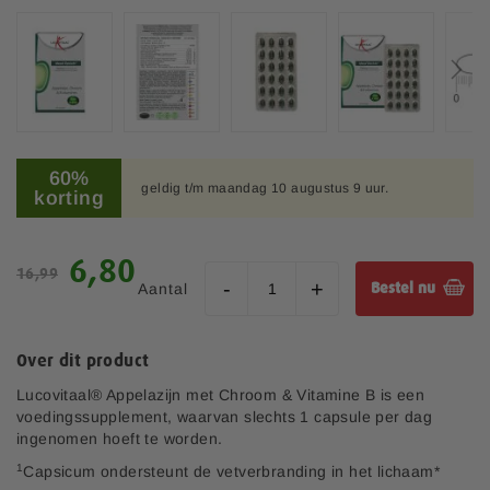
b
e
e
l
d
i
n
G
g
a
60%
e
geldig t/m maandag 10 augustus 9 uur.
n
korting
n
a
-
a
g
r
S
6,80
a
16,99
h
p
l
Aantal
Bestel nu
e
e
l
t
c
e
b
i
r
Over dit product
e
a
i
g
l
Lucovitaal® Appelazijn met Chroom & Vitamine B is een
j
i
e
voedingssupplement, waarvan slechts 1 capsule per dag
n
p
ingenomen hoeft te worden.
v
r
1
Capsicum ondersteunt de vetverbranding in het lichaam*
a
i