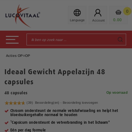
Ga
naar
0
Mijn
de
Prod
0.00
€
inhoud
Toggle Nav
Acties OP=OP
Ideaal Gewicht Appelazijn 48
capsules
Op voorraad
48 capsules
Waardering:
(39)
Beoordeling(en) -
Beoordeling toevoegen
95
100
% of
Chroom ondersteunt de normale vetstofwisseling en helpt het
bloedsuikergehalte normaal te houden
1
Capsicum ondersteunt de vetverbranding in het lichaam*
Eén per dag formule