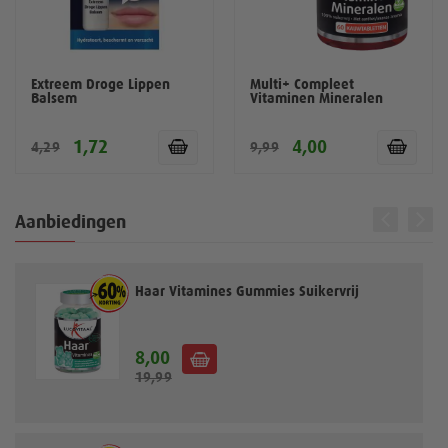
Extreem Droge Lippen
Multi+ Compleet
Balsem
Vitaminen Mineralen
1,72
4,00
4,29
9,99
Aanbiedingen
Haar Vitamines Gummies Suikervrij
8,00
S
19,99
p
e
c
i