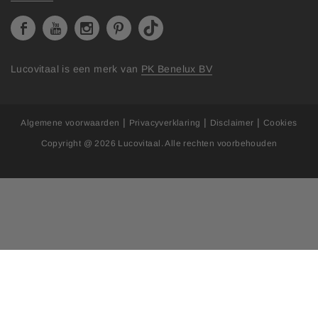
Lucovitaal is een merk van
PK Benelux BV
|
|
|
Algemene voorwaarden
Privacyverklaring
Disclaimer
Cookies
Copyright @ 2026
Lucovitaal
. Alle rechten voorbehouden