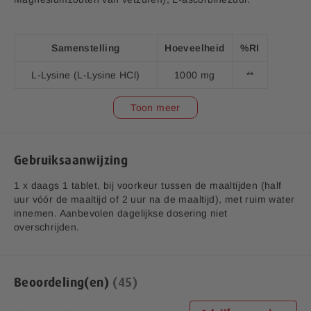
Samenstelling
Hoeveelheid
%RI
v1.7
L-Lysine (L-Lysine HCl)
1000 mg
**
Aanvullende informatie:
Bedrijfsnaam:
P.K. Benelux B.V.
Vitamine C (Ascorbinezuur)
12 mg
15%
Toon meer
E-mailadres:
klantenservice@lucovitaal.nl
*RI = Referentie inname.
Adres:
Vluchtoord 17, 5406XP Uden
**RI = Referentie inname is niet vastgesteld.
Gebruiksaanwijzing
EAN code:
8713713016818
1 x daags 1 tablet, bij voorkeur tussen de maaltijden (half
uur vóór de maaltijd of 2 uur na de maaltijd), met ruim water
innemen. Aanbevolen dagelijkse dosering niet
overschrijden.
Beoordeling(en)
45