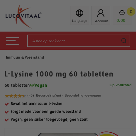
Ga
naar
0
Mijn
de
Prod
0.00
€
inhoud
Toggle Nav
Immuun & Weerstand
L-Lysine 1000 mg 60 tabletten
Op voorraad
60 tabletten
Vegan
Waardering:
(45)
Beoordeling(en) -
Beoordeling toevoegen
92
100
% of
Bevat het aminozuur L-Lysine
Zorgt mede voor een goede weerstand
Vegan, geen suiker toegevoegd, geen zout
G