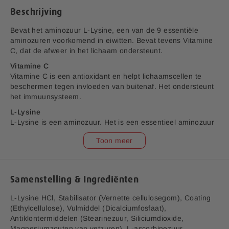
a
Beschrijving
f
b
Bevat het aminozuur L-Lysine, een van de 9 essentiële
e
aminozuren voorkomend in eiwitten. Bevat tevens Vitamine
e
C, dat de afweer in het lichaam ondersteunt.
l
Vitamine C
d
Vitamine C is een antioxidant en helpt lichaamscellen te
i
beschermen tegen invloeden van buitenaf. Het ondersteunt
n
het immuunsysteem.
g
e
L-Lysine
n
L-Lysine is een aminozuur. Het is een essentieel aminozuur
-
omdat het lichaam het niet zelf kan maken en daarom via
Toon meer
g
voeding moet worden opgenomen.
a
l
l
Samenstelling & Ingrediënten
e
r
L-Lysine HCl, Stabilisator (Vernette cellulosegom), Coating
i
(Ethylcellulose), Vulmiddel (Dicalciumfosfaat),
j
Antiklontermiddelen (Stearinezuur, Siliciumdioxide,
Magnesiumzouten van vetzuren), L-ascorbinezuur.