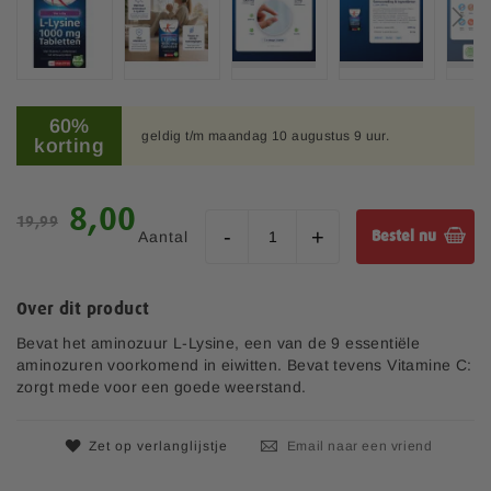
l
d
i
n
G
g
a
60%
e
geldig t/m maandag 10 augustus 9 uur.
n
korting
n
a
-
a
g
r
S
8,00
a
19,99
h
p
l
Aantal
Bestel nu
e
e
l
t
c
e
b
i
r
Over dit product
e
a
i
g
l
Bevat het aminozuur L-Lysine, een van de 9 essentiële
j
i
e
aminozuren voorkomend in eiwitten. Bevat tevens Vitamine C:
n
p
zorgt mede voor een goede weerstand.
v
r
a
i
n
Zet op verlanglijstje
Email naar een vriend
j
d
s
e