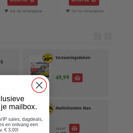
Bestel nu
Bestel nu
Zet Op Verlanglijstje
Zet Op Verlanglijstje
Verzwaringsdeken
ij
49,99
lusieve
je mailbox.
ies
Multivitamine Man
 VIP sales, dagdeals,
jes en ontvang een
Vanaf
v. € 3.00!