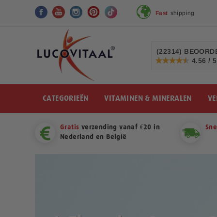
Fast
shipping
Ga
naar
de
inhoud
(22314)
BEOORDE
4.56 / 5
91%
CATEGORIEËN
VITAMINEN & MINERALEN
VE
Gratis
verzending vanaf €20 in
Sne
Nederland en België