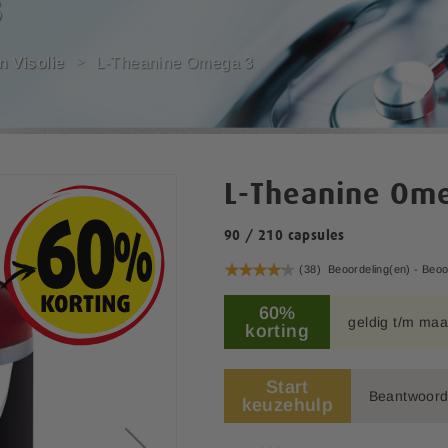
3
n Visolie
L-Theanine Omega 3
L-Theanine Om
90 / 210 capsules
Waardering:
(38)
Beoordeling(en) -
Beoo
85
100
% of
60%
geldig t/m maa
korting
Start
Beantwoord 
keuzehulp