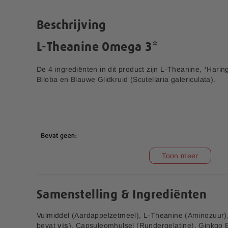
e
n
r
a
Beschrijving
i
a
j
r
L-Theanine Omega 3*
h
e
t
De 4 ingrediënten in dit product zijn L-Theanine, *Hari
b
Biloba en Blauwe Glidkruid (Scutellaria galericulata).
e
g
i
n
v
a
n
Toon meer
d
e
Vitamine C 1000 mg
Super Collageen 2000
a
100 tabletten
mg Tabletten
f
Samenstelling & Ingrediënten
b
4,00
8,00
9,99
19,99
e
Vulmiddel (Aardappelzetmeel), L-Theanine (Aminozuur)
e
bevat
vis
), Capsuleomhulsel (Rundergelatine), Ginkgo 