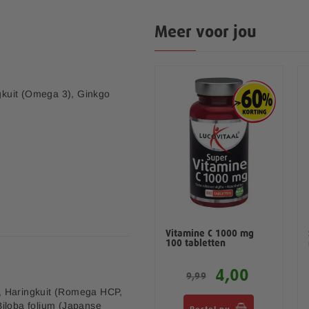
Meer voor jou
ngkuit (Omega 3), Ginkgo
Multi+ Compleet
Vitamine C 1000 mg
Vitaminen Mineralen
100 tabletten
4,00
4,00
9,99
9,99
, Haringkuit (Romega HCP,
Biloba folium (Japanse