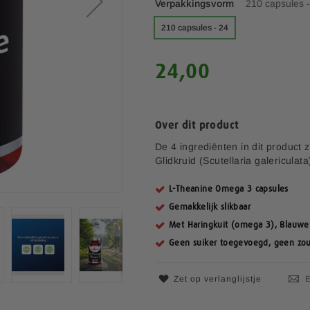
Verpakkingsvorm
210 capsules 
210 capsules - 24
24,00
Over dit product
De 4 ingrediënten in dit product 
Glidkruid (Scutellaria galericulata
L-Theanine Omega 3 capsules
Gemakkelijk slikbaar
Met Haringkuit (omega 3), Blauwe 
Geen suiker toegevoegd, geen zou
Zet op verlanglijstje
E