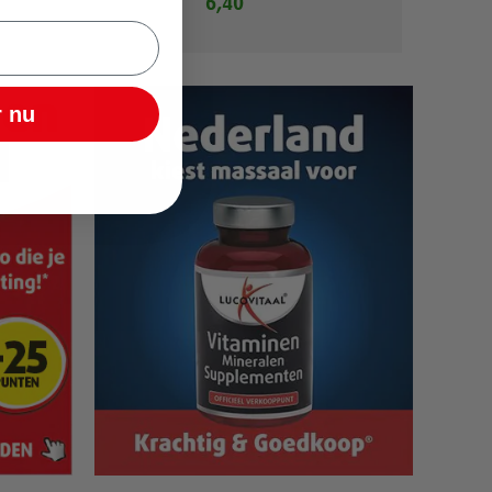
6,40
 nu