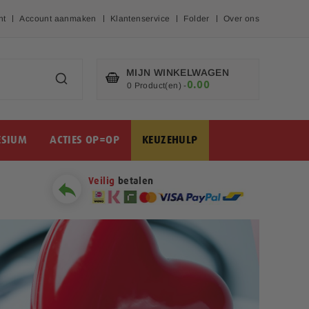
nt
Account aanmaken
Klantenservice
Folder
Over ons
MIJN WINKELWAGEN
0.00
€
0 Product(en)
-
SIUM
ACTIES OP=OP
KEUZEHULP
Veilig
betalen