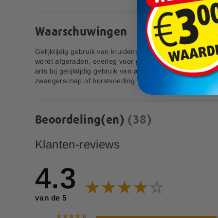
p
e
c
Waarschuwingen
i
a
l
Gelijktijdig gebruik van kruidenpreparaten met ginkgo e
e
wordt afgeraden, overleg voor gebruik met uw specialis
p
arts bij gelijktijdig gebruik van anticoagulantia. Niet geb
r
zwangerschap of borstvoeding. Dit product is geschikt v
i
j
s
Beoordeling(en)
38
Klanten-reviews
4.3
van de 5