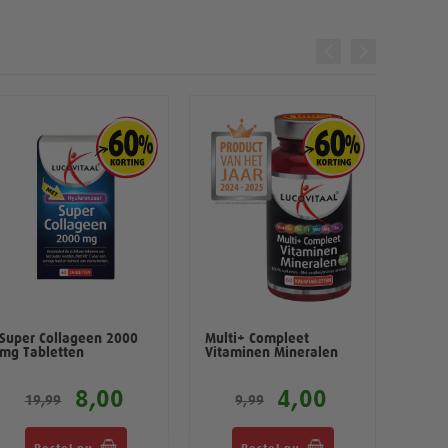
Super Collageen 2000
Multi+ Compleet
Vitam
mg Tabletten
Vitaminen Mineralen
100 t
8,00
4,00
19,99
9,99