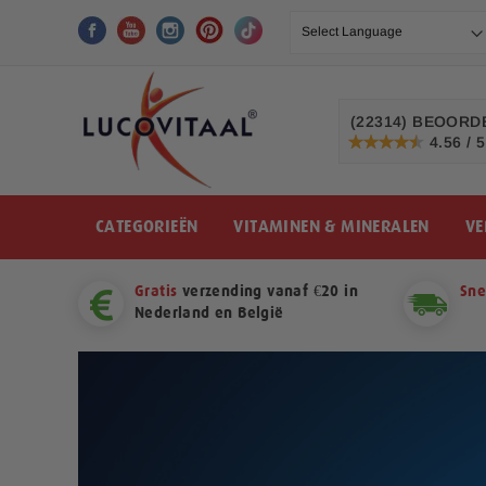
Ga
naar
de
inhoud
(22314)
BEOORDE
4.56 / 5
91%
CATEGORIEËN
VITAMINEN & MINERALEN
VE
Gratis
verzending vanaf €20 in
Sne
Nederland en België