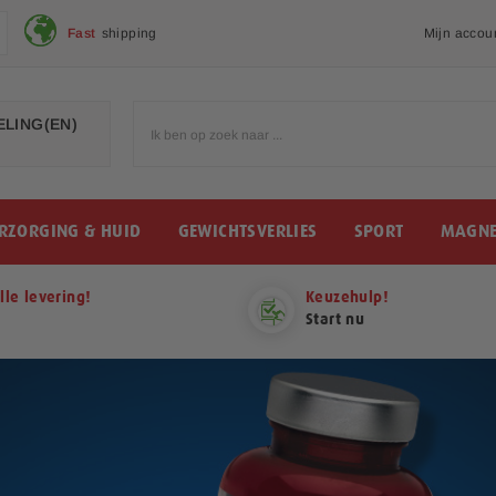
Fast
shipping
Mijn accou
LING(EN)
RZORGING & HUID
GEWICHTSVERLIES
SPORT
MAGNE
lle levering!
Keuzehulp!
Start nu