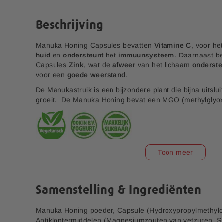
e
n
r
a
Beschrijving
i
a
j
r
Manuka Honing Capsules bevatten
Vitamine C
, voor h
h
huid
en
ondersteunt
het
immuunsysteem
. Daarnaast b
e
Capsules
Zink
, wat de
afweer
van het lichaam
onderste
t
voor een
goede
weerstand
.
b
e
De Manukastruik is een bijzondere plant die bijna uitsl
g
groeit. De Manuka Honing bevat een MGO (methylglyo
i
n
v
a
n
Toon meer
d
e
Keel Hoestspray 20 ml
Multi+ Compleet
Vitaminen Mineralen
a
f
Samenstelling & Ingrediënten
4,00
4,00
b
9,99
9,99
e
Manuka Honing poeder, Capsule (Hydroxypropylmethylce
e
Antiklontermiddelen (Magnesiumzouten van vetzuren, Si