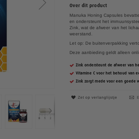
Over dit product
i
a
Manuka Honing Capsules bevatte
l
en ondersteunt het immuunsyste
e
Zink, wat de afweer van het lic
p
weerstand.
r
Let op: De buitenverpakking vert
i
j
Deze aanbieding geldt alleen onl
s
Zink ondersteunt de afweer van he
Vitamine C voor het behoud van 
Zink zorgt mede voor een goede 
Zet op verlanglijstje
E