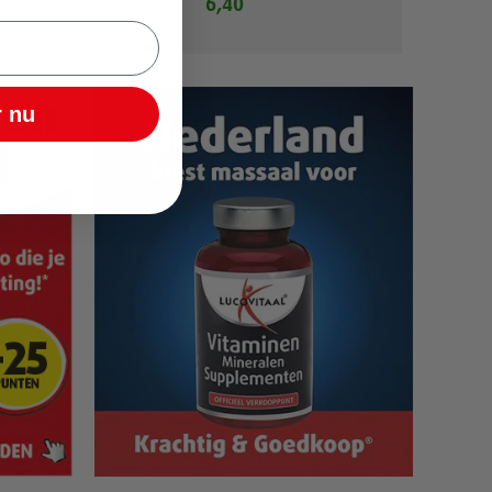
6,40
 nu