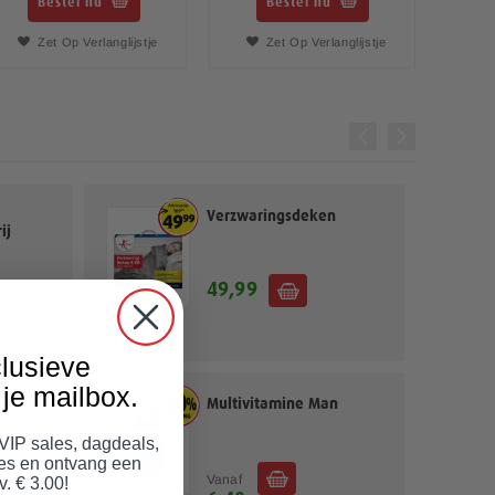
Bestel nu
Bestel nu
Zet Op Verlanglijstje
Zet Op Verlanglijstje
Verzwaringsdeken
ij
49,99
lusieve
je mailbox.
ies
Multivitamine Man
 VIP sales, dagdeals,
jes en ontvang een
Vanaf
v. € 3.00!