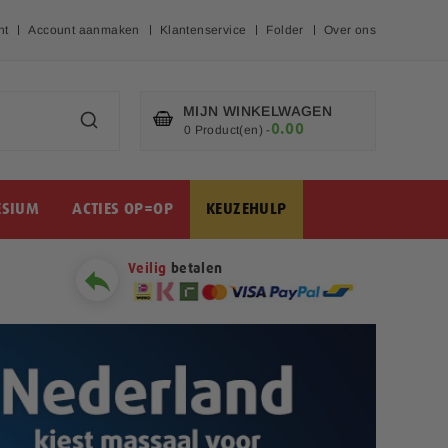
nt
Account aanmaken
Klantenservice
Folder
Over ons
MIJN WINKELWAGEN
0.00
€
0 Product(en)
-
SIUM
ACTIES OP=OP
KEUZEHULP
Veilig
betalen