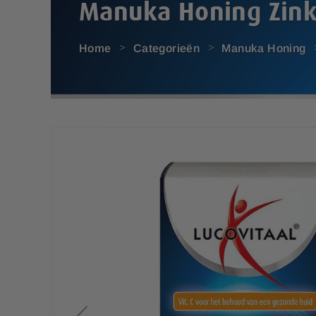
Manuka Honing Zink
Home
Categorieën
Manuka Honing
G
a
n
a
a
r
h
e
t
e
i
n
d