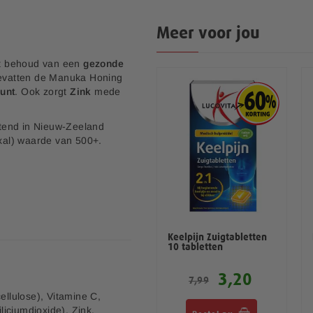
Meer voor jou
et behoud van een
gezonde
evatten de Manuka Honing
unt
. Ook zorgt
Zink
mede
uitend in Nieuw-Zeeland
xal) waarde van 500+.
Echinacea druppels met
Keelpijn Zuigtabletten
Cat's Claw 100 ml
10 tabletten
5,20
3,20
12,99
7,99
llulose), Vitamine C,
liciumdioxide), Zink.