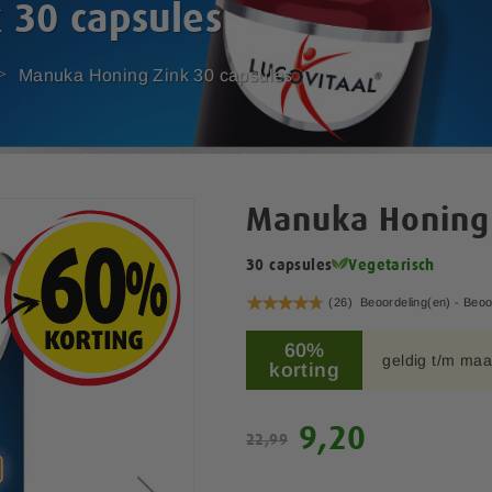
 30 capsules
Manuka Honing Zink 30 capsules
Manuka Honing 
30 capsules
Vegetarisch
Waardering:
(26)
Beoordeling(en) -
Beoo
95
100
% of
60%
geldig t/m maa
korting
S
9,20
22,99
p
e
c