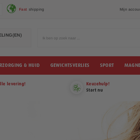
Fast
shipping
Mijn accou
LING(EN)
RZORGING & HUID
GEWICHTSVERLIES
SPORT
MAGNE
lle levering!
Keuzehulp!
Start nu