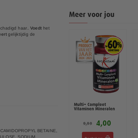
Meer voor jou
chadigd haar
. Voedt
het
eert
gelijktijdig de
Echinacea druppels met
Multi+ Compleet
Cat's Claw 100 ml
Vitaminen Mineralen
5,20
4,00
12,99
9,99
OCAMIDOPROPYL BETAINE,
ULOSE, SODIUM