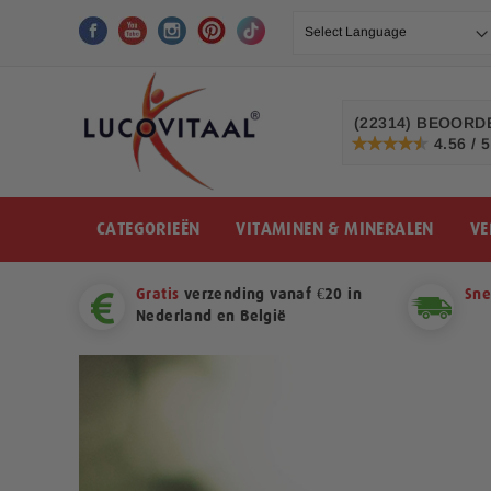
Ga
naar
de
inhoud
(22314)
BEOORDE
4.56 / 5
91%
CATEGORIEËN
VITAMINEN & MINERALEN
VE
Gratis
verzending vanaf €20 in
Sne
Nederland en België