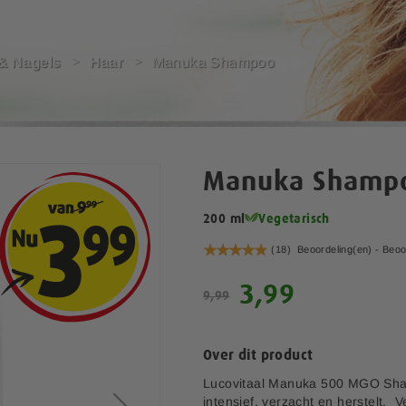
 & Nagels
Haar
Manuka Shampoo
Manuka Shamp
200 ml
Vegetarisch
Waardering:
(18)
Beoordeling(en) -
Beoo
99
100
% of
S
3,99
9,99
p
e
c
Over dit product
i
a
Lucovitaal Manuka 500 MGO Sham
l
intensief, verzacht en herstelt. V