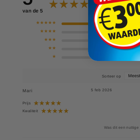
14,99
p
e
van de 5
c
i
a
l
e
p
r
i
j
s
Sorteer op
5 feb 2026
Mari
Prijs
Kwaliteit
Was dit een nuttige