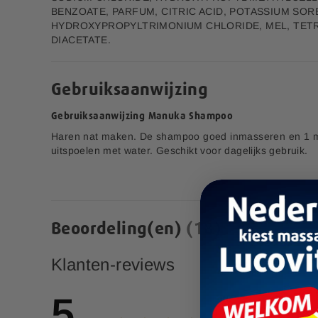
Bestel nu
Bestel nu
l
BENZOATE, PARFUM, CITRIC ACID, POTASSIUM SOR
d
HYDROXYPROPYLTRIMONIUM CHLORIDE, MEL, TET
Zet Op Verlanglijstje
Zet Op Verlanglijstje
i
DIACETATE.
n
g
e
Gebruiksaanwijzing
n
-
Gebruiksaanwijzing Manuka Shampoo
g
a
Haren nat maken. De shampoo goed inmasseren en 1 m
Bamboe
Schoonmaakdoeken
l
uitspoelen met water. Geschikt voor dagelijks gebruik.
l
e
4,99
r
i
j
Beoordeling(en)
18
Klanten-reviews
Pre & Probiotica Sachets
5
6,00
S