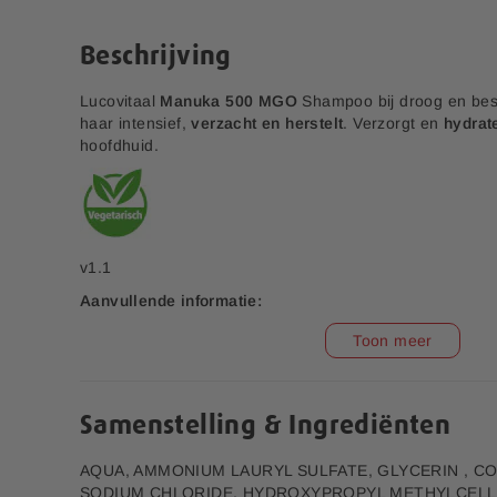
e
n
r
a
Beschrijving
i
a
j
r
Lucovitaal
Manuka 500 MGO
Shampoo bij droog en bes
h
haar intensief,
verzacht en herstelt
. Verzorgt en
hydrat
e
hoofdhuid.
t
b
e
g
i
n
v1.1
v
Aanvullende informatie:
a
n
Bedrijfsnaam:
P.K. Benelux B.V.
Toon meer
d
E-mailadres:
klantenservice@lucovitaal.nl
e
Multi+ Compleet
Beauty Kussensloop 60
Vitaminen Mineralen
x 70 cm
a
Adres:
Vluchtoord 17, 5406XP Uden
f
Samenstelling & Ingrediënten
4,00
9,99
b
9,99
e
EAN code:
8713713081816
AQUA, AMMONIUM LAURYL SULFATE, GLYCERIN , C
e
SODIUM CHLORIDE, HYDROXYPROPYL METHYLCELL