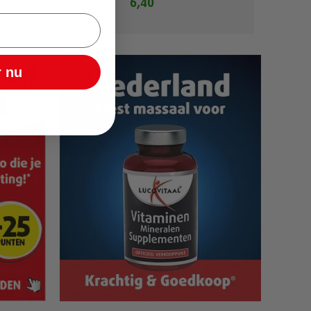
6,40
 nu