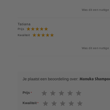
Was dit een nuttige
Tatiana
Prijs
Kwaliteit
Was dit een nuttige
Je plaatst een beoordeling over:
Manuka Shampo
1
2
3
4
5
Prijs
s
s
s
s
s
t
t
t
t
t
1
2
3
4
5
Kwaliteit
a
a
a
a
a
s
s
s
s
s