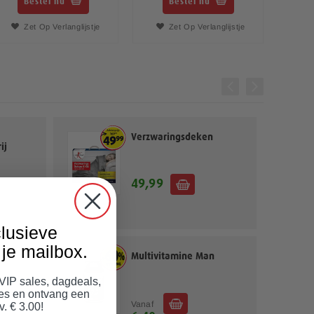
Bestel nu
Bestel nu
Zet Op Verlanglijstje
Zet Op Verlanglijstje
Verzwaringsdeken
ij
49,99
lusieve
je mailbox.
ies
Multivitamine Man
 VIP sales, dagdeals,
jes en ontvang een
Vanaf
v. € 3.00!