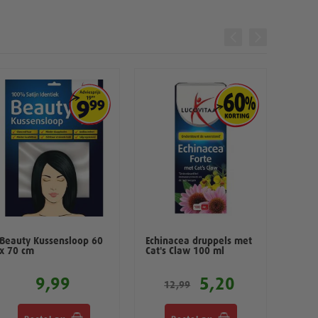
Beauty Kussensloop 60
Echinacea druppels met
Multi
x 70 cm
Cat's Claw 100 ml
Vitam
9,99
5,20
12,99