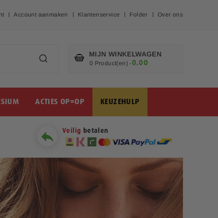
nt
Account aanmaken
Klantenservice
Folder
Over ons
MIJN WINKELWAGEN
0.00
€
0 Product(en)
-
SIUM
ACTIES OP=OP
KEUZEHULP
Veilig
betalen