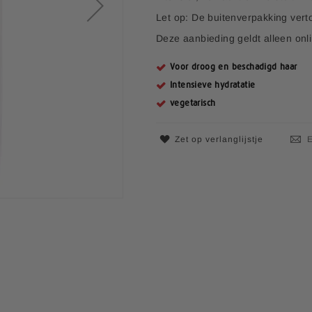
e
Let op: De buitenverpakking vert
p
r
Deze aanbieding geldt alleen onl
i
j
Voor droog en beschadigd haar
s
Intensieve hydratatie
vegetarisch
Zet op verlanglijstje
E