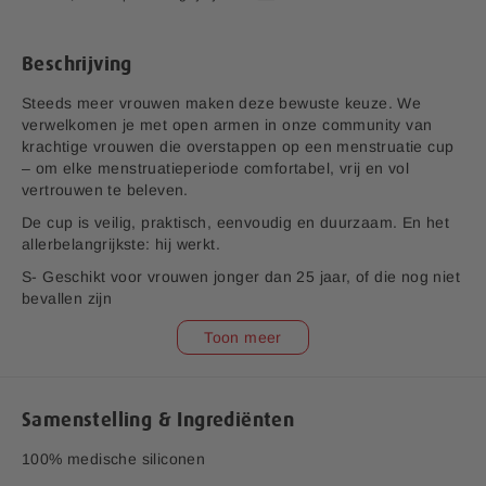
a
f
b
Beschrijving
e
e
Steeds meer vrouwen maken deze bewuste keuze. We
l
verwelkomen je met open armen in onze community van
d
krachtige vrouwen die overstappen op een menstruatie cup
i
– om elke menstruatieperiode comfortabel, vrij en vol
n
vertrouwen te beleven.
g
De cup is veilig, praktisch, eenvoudig en duurzaam. En het
e
allerbelangrijkste: hij werkt.
n
-
S- Geschikt voor vrouwen jonger dan 25 jaar, of die nog niet
g
bevallen zijn
a
L- Geschikt voor vrouwen ouder dan 25 jaar, of die bevallen
Toon meer
l
zijn.
l
Herbruikbaar:
Gaat tot wel 5 jaar mee bij goed onderhoud.
e
Minder kosten, minder afval.
r
Betrouwbaar:
Tot 8 uur bescherming – ook 's nachts.
Samenstelling & Ingrediënten
i
Comfortabel:
Zacht, flexibel en vormt zich naar jouw
j
100% medische siliconen
lichaam. Voor zorgeloos wandelen, zwemmen, sporten of
ontspannen.