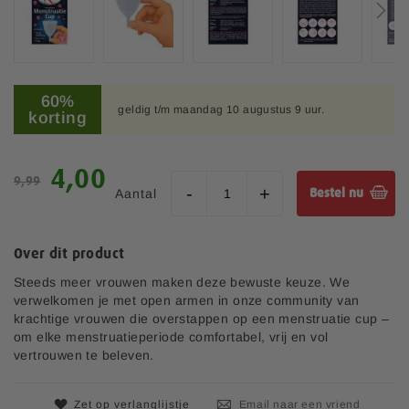
l
d
i
n
G
g
a
60%
e
geldig t/m maandag 10 augustus 9 uur.
n
korting
n
a
-
a
g
r
S
4,00
a
9,99
h
p
l
Aantal
Bestel nu
e
e
l
t
c
e
b
i
r
Over dit product
e
a
i
g
l
Steeds meer vrouwen maken deze bewuste keuze. We
j
i
e
verwelkomen je met open armen in onze community van
n
p
krachtige vrouwen die overstappen op een menstruatie cup –
v
r
om elke menstruatieperiode comfortabel, vrij en vol
a
i
vertrouwen te beleven.
n
j
d
s
e
Zet op verlanglijstje
Email naar een vriend