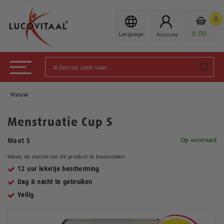
Ga
naar
0
Mijn
de
Prod
0.00
€
inhoud
Toggle Nav
Vrouw
Menstruatie Cup S
Op voorraad
Maat S
Wees de eerste om dit product te beoordelen
12 uur lekvrije bescherming
Dag & nacht te gebruiken
Veilig
G
a