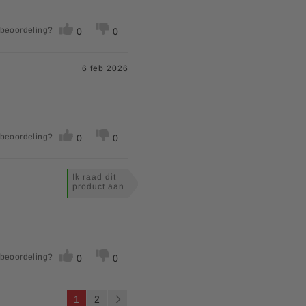
 beoordeling?
0
0
6 feb 2026
 beoordeling?
0
0
Ik raad dit
product aan
 beoordeling?
0
0
P
U lees momenteel pagina
Pagina
Pagina
Volgende
1
2
a