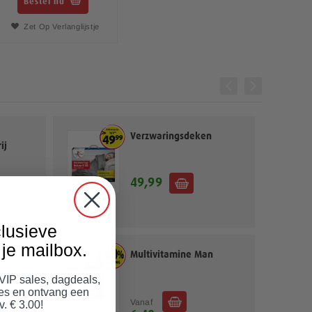
Bestel nu
Zet Op Verlanglijstje
Verzwaringsdeken
ij
49,99
lusieve
je mailbox.
ies
Multivitamine Man
 VIP sales, dagdeals,
jes en ontvang een
Vanaf
v. € 3.00!