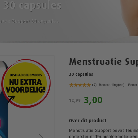
 30 capsules
uatie Support 30 capsules
Menstruatie Su
30 capsules
Waardering:
(7)
Beoordeling(en) -
Beoor
100
100
% of
S
3,00
12,99
p
e
c
Over dit product
i
a
Menstruatie Support bevat Teunis
l
ondersteunt Teunisbloemolie een