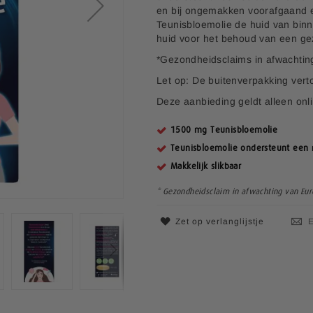
e
en bij ongemakken voorafgaand e
p
Teunisbloemolie de huid van bin
r
huid voor het behoud van een ge
i
*Gezondheidsclaims in afwachtin
j
s
Let op: De buitenverpakking vert
Deze aanbieding geldt alleen onl
1500 mg Teunisbloemolie
Teunisbloemolie ondersteunt een 
Makkelijk slikbaar
* Gezondheidsclaim in afwachting van Eur
Zet op verlanglijstje
E