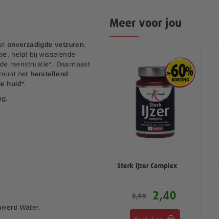
Meer voor jou
aan
onverzadigde vetzuren
.
ie
, helpt bij wisselende
de menstruatie*. Daarnaast
teunt het
herstellend
e huid
*.
ng.
Sterk IJzer Complex
2,40
5,99
uiverd Water.