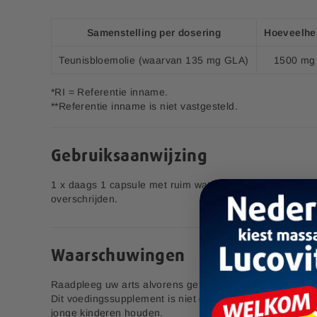
l
v1.2
d
Samenstelling per dosering
Hoeveelhe
Aanvullende informatie:
i
n
Bedrijfsnaam:
P.K. Benelux B.V.
Teunisbloemolie (waarvan 135 mg GLA)
1500 mg
g
E-mailadres:
klantenservice@lucovitaal.nl
e
*RI = Referentie inname.
n
Adres:
Vluchtoord 17, 5406XP Uden
**Referentie inname is niet vastgesteld.
-
g
a
EAN code:
8713713089942
Bamboe
Schoonmaakdoeken
l
Gebruiksaanwijzing
l
e
1 x daags 1 capsule met ruim water innemen. Aanbevole
4,99
r
overschrijden.
i
j
Waarschuwingen
Pre & Probiotica Sachets
Raadpleeg uw arts alvorens gebruik bij zwangerschap, la
Dit voedingssupplement is niet geschikt voor kinderen to
6,00
S
jonge kinderen houden.