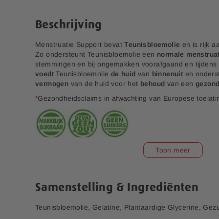
e
n
r
a
Beschrijving
i
a
j
r
Menstruatie Support bevat
Teunisbloemolie
en is rijk 
h
Zo ondersteunt Teunisbloemolie een
normale menstruat
e
stemmingen en bij ongemakken voorafgaand en tijdens 
t
voedt
Teunisbloemolie
de huid
van
binnenuit
en onders
b
vermogen
van de huid voor het
behoud
van een
gezond
e
g
*Gezondheidsclaims in afwachting van Europese toelati
i
n
v
a
n
Toon meer
d
e
a
f
Samenstelling & Ingrediënten
b
e
Teunisbloemolie, Gelatine, Plantaardige Glycerine, Gez
e