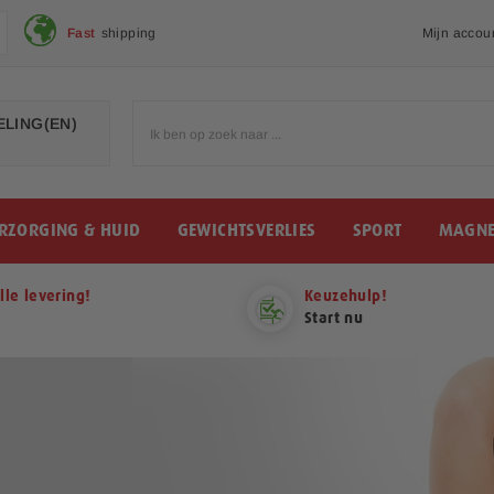
Fast
shipping
Mijn accou
LING(EN)
RZORGING & HUID
GEWICHTSVERLIES
SPORT
MAGNE
lle levering!
Keuzehulp!
Start nu