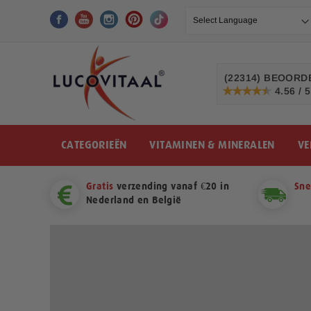
Ga
naar
de
inhoud
(22314)
BEOORDE
4.56 / 5
91%
CATEGORIEËN
VITAMINEN & MINERALEN
VE
Gratis
verzending vanaf €20 in
Sne
Nederland en België