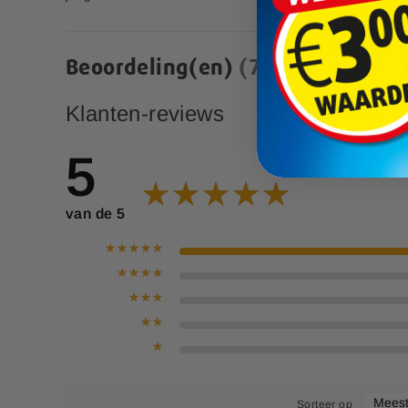
14,99
p
e
c
i
Beoordeling(en)
7
a
l
Klanten-reviews
e
p
r
5
i
j
s
van de 5
Sorteer op