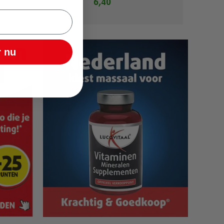
6,40
 nu