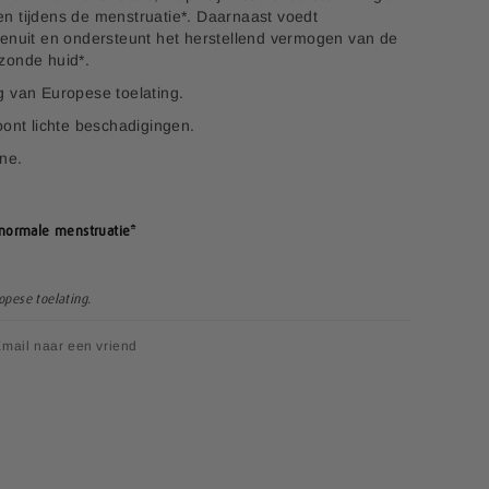
n tijdens de menstruatie*. Daarnaast voedt
nenuit en ondersteunt het herstellend vermogen van de
zonde huid*.
g van Europese toelating.
oont lichte beschadigingen.
ine.
normale menstruatie*
opese toelating.
mail naar een vriend