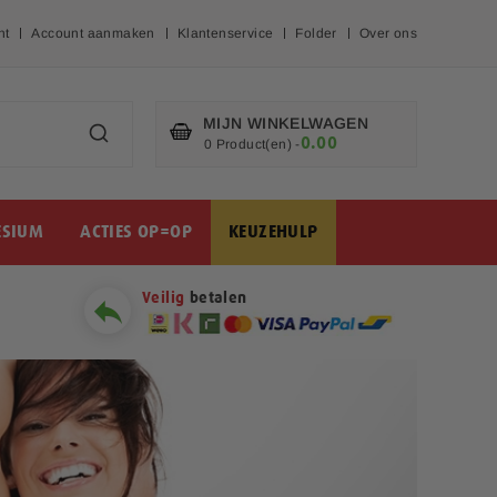
nt
Account aanmaken
Klantenservice
Folder
Over ons
MIJN WINKELWAGEN
0.00
€
0 Product(en)
-
SIUM
ACTIES OP=OP
KEUZEHULP
Veilig
betalen