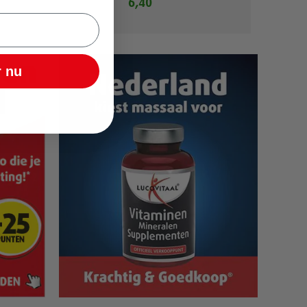
6,40
 nu