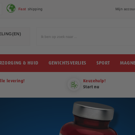
Fast
shipping
Mijn accou
LING(EN)
RZORGING & HUID
GEWICHTSVERLIES
SPORT
MAGNE
lle levering!
Keuzehulp!
Start nu