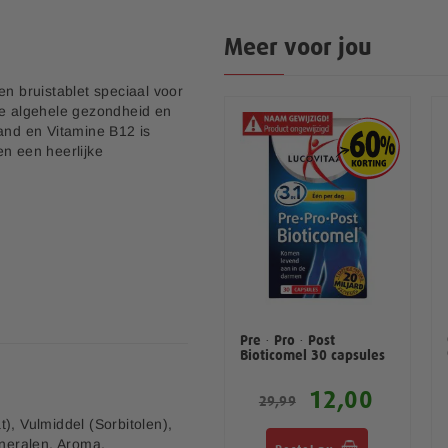
Meer voor jou
en bruistablet speciaal voor
de algehele gezondheid en
tand en Vitamine B12 is
en een heerlijke
Pre · Pro · Post
Bioticomel 30 capsules
12,00
29,99
), Vulmiddel (Sorbitolen),
neralen, Aroma,