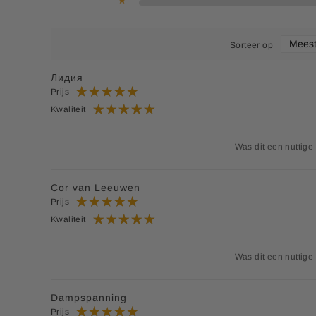
Mangaan (Mangaansulfaat)
2 mg
Molybdeen (Natriummolybdaat)
50 mcg
Sorteer op
Selenium (Natriumseleniet)
55 mcg
Лидия
Prijs
Zink (Zinksulfaat)
10 mg
Kwaliteit
Goudsbloem Extract (Tagetes Erecta)
1075 mcg
Was dit een nuttige
Tomatofruit extract
1000 mcg
*Referentie inname.
Cor van Leeuwen
**Referentie inname is niet vastgesteld.
Prijs
Kwaliteit
Was dit een nuttige
Dampspanning
Prijs