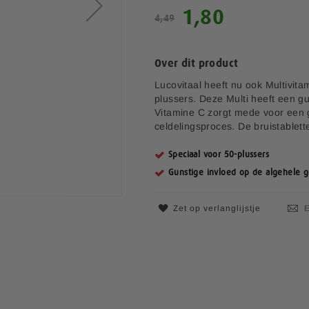
S
1,80
4,49
p
e
c
Over dit product
i
a
Lucovitaal heeft nu ook Multivita
l
plussers. Deze Multi heeft een gu
e
Vitamine C zorgt mede voor een 
p
celdelingsproces. De bruistable
r
i
Speciaal voor 50-plussers
j
Gunstige invloed op de algehele ge
s
Zet op verlanglijstje
E