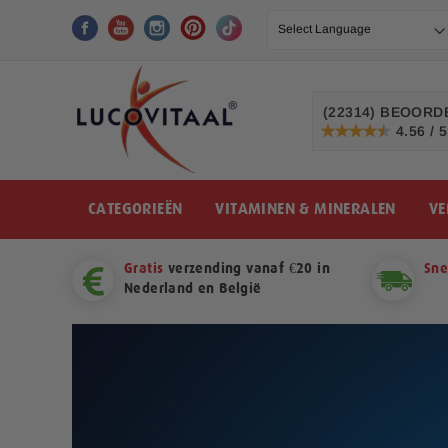
Ga
naar
de
inhoud
(22314)
BEOORDE
4.56 / 5
91%
CATEGORIEËN
VITAMINEN & MINERALEN
VE
Gratis
verzending vanaf €20 in
Sne
Nederland en België