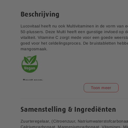
e
n
r
a
Beschrijving
i
a
j
r
Lucovitaal heeft nu ook Multivitaminen in de vorm van e
h
50-plussers. Deze Multi heeft een gunstige invloed op 
e
vitaliteit. Vitamine C zorgt mede voor een goede weers
t
goed voor het celdelingsproces. De bruistabletten hebb
b
mangosmaak.
e
g
i
n
v
a
n
Toon meer
d
e
a
f
Samenstelling & Ingrediënten
b
v1.5
e
Zuurteregelaar, (Citroenzuur, Natriumwaterstofcarbonaat
e
Aanvullende informatie:
Calciumcarbonaat, Magnesiumcarbonaat, Vitamines, Mi