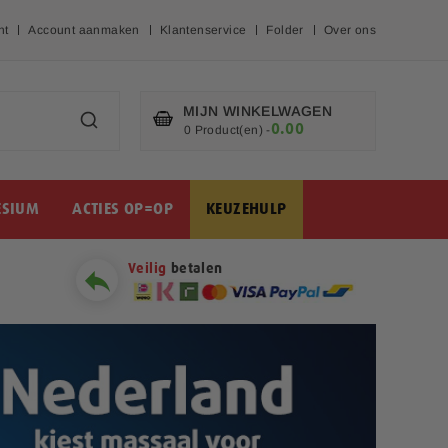
nt
Account aanmaken
Klantenservice
Folder
Over ons
MIJN WINKELWAGEN
0.00
€
0 Product(en)
-
SIUM
ACTIES OP=OP
KEUZEHULP
Veilig
betalen