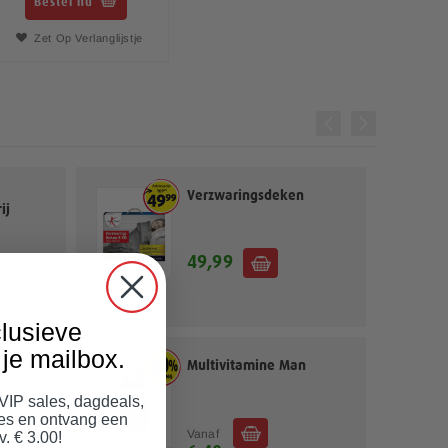
Bestel nu
Zet Op Verlanglijstje
Verzwaringsdeken
ij
49,99
lusieve
je mailbox.
ies
Multivitamine Man
 VIP sales, dagdeals,
jes en ontvang een
Vanaf
v. € 3.00!