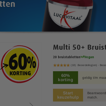
tten
Multi 50+ Bruis
20 bruistabletten
Vegan
Waardering:
(18)
Beoordeling(en) -
Beoo
100
100
% of
60%
geldig t/m maa
korting
Start
Beantwoord 
keuzehulp
match.