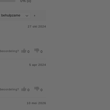
0% (0)
100
100
100
27 okt 2024
100
**
 beoordeling?
0
0
**
5 apr 2024
 beoordeling?
0
0
10 mei 2026