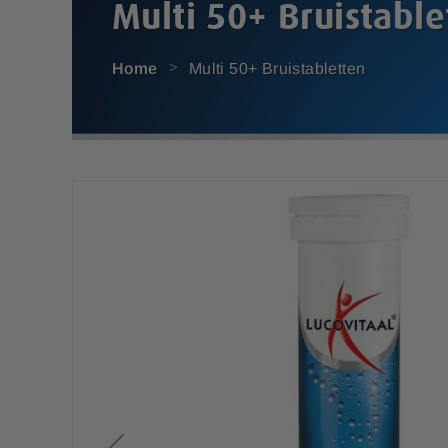
Multi 50+ Bruistable
Home
Multi 50+ Bruistabletten
G
a
n
a
a
r
h
e
t
e
i
n
d