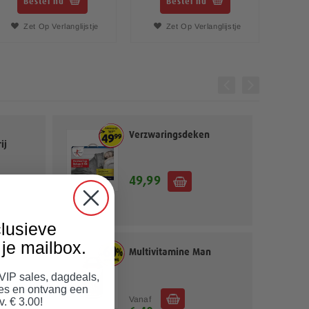
Bestel nu
Bestel nu
Zet Op Verlanglijstje
Zet Op Verlanglijstje
Verzwaringsdeken
ij
49,99
lusieve
je mailbox.
ies
Multivitamine Man
 VIP sales, dagdeals,
jes en ontvang een
Vanaf
v. € 3.00!