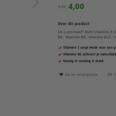
S
4,00
9,99
p
e
c
Over dit product
i
a
®
De Lucovitaal
Multi Vitamine A-Z
l
B2, Vitamine B6, Vitamine B12, 
e
p
Vitamine C zorgt mede voor een 
r
Vitamine B6 activeert je natuurlijk
i
j
Handig in voeding & drank
s
Zet op verlanglijstje
E