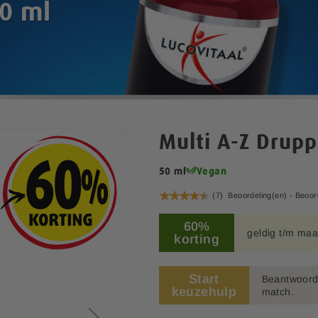
50 ml
Multi A-Z Drupp
50 ml
Vegan
Waardering:
(7)
Beoordeling(en) -
Beoor
91
100
% of
60%
geldig t/m maa
korting
Start
Beantwoord 
keuzehulp
match.