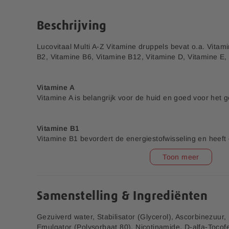
e
n
r
a
Beschrijving
i
a
j
r
Lucovitaal Multi A-Z Vitamine druppels bevat o.a. Vitam
h
B2, Vitamine B6, Vitamine B12, Vitamine D, Vitamine 
e
t
b
Vitamine A
e
Vitamine A is belangrijk voor de huid en goed voor het
g
i
n
Vitamine B1
v
Vitamine B1 bevordert de energiestofwisseling en heeft 
a
werking van het zenuwstelsel.
n
Toon meer
d
e
Haar Vitamines
Magnesium Citraat
Vitamine B2
Gummies Suikervrij
tabletten 400 mg
a
Vitamine B2 is een antioxidant en helpt bij vermoeidheid
f
Samenstelling & Ingrediënten
8,00
3,20
b
19,99
7,99
e
Gezuiverd water, Stabilisator (Glycerol), Ascorbinezuu
Vitamine B6
e
Emulgator (Polysorbaat 80), Nicotinamide, D-alfa-Tocofe