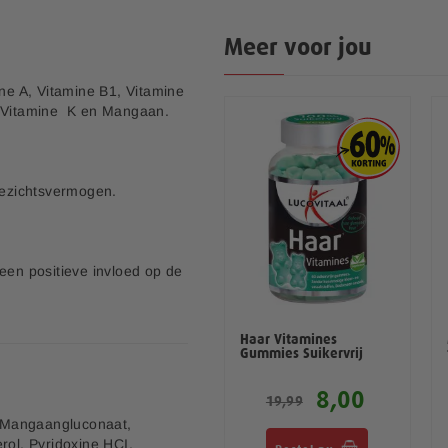
Meer voor jou
ine A, Vitamine B1, Vitamine
E, Vitamine K en Mangaan.
 gezichtsvermogen.
een positieve invloed op de
Super Omega 3 Visolie
Haar Vitamines
Gummies Suikervrij
.
4,00
8,00
9,99
19,99
r, Mangaangluconaat,
rol, Pyridoxine HCI,