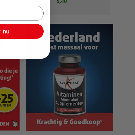
6,40
 nu