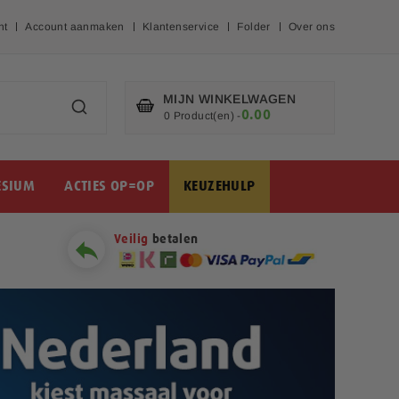
nt
Account aanmaken
Klantenservice
Folder
Over ons
MIJN WINKELWAGEN
0.00
€
0 Product(en)
-
SIUM
ACTIES OP=OP
KEUZEHULP
Veilig
betalen