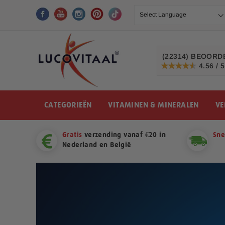
Ga
naar
de
inhoud
(22314)
BEOORDE
4.56 / 5
91%
CATEGORIEËN
VITAMINEN & MINERALEN
VE
Gratis
verzending vanaf €20 in
Sne
Nederland en België