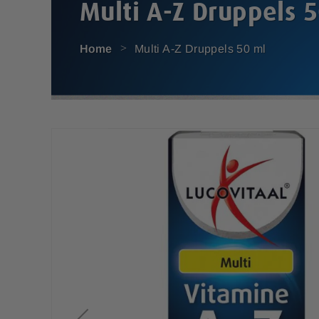
Multi A-Z Druppels 
Home
Multi A-Z Druppels 50 ml
G
a
n
a
a
r
h
e
t
e
i
n
d