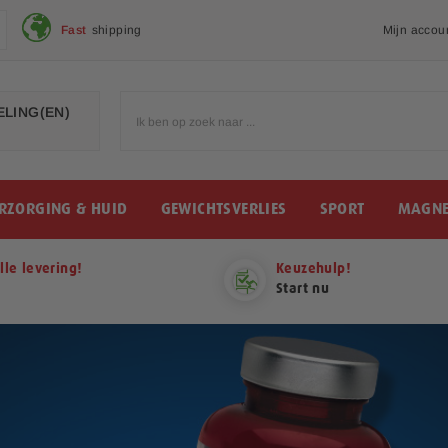
Fast
shipping
Mijn accou
LING(EN)
RZORGING & HUID
GEWICHTSVERLIES
SPORT
MAGNE
lle levering!
Keuzehulp!
Start nu