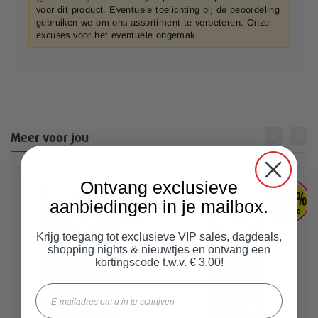
voor dit product. Eventuele toelichting bij de beoordeling
gebruiken we om ons assortiment te verbeteren. Onze
excuses voor het eventuele ongemak.
Meer voor jou
Ontvang exclusieve
aanbiedingen in je mailbox.
Krijg toegang tot exclusieve VIP sales, dagdeals,
shopping nights & nieuwtjes en ontvang een
kortingscode t.w.v. € 3.00!
Email