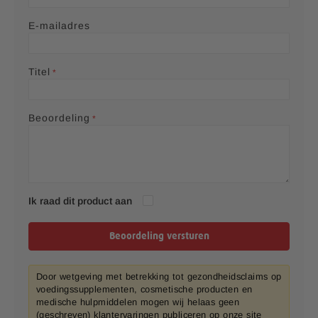
r
r
r
r
r
s
s
s
s
E-mailadres
Titel
Beoordeling
Ik raad dit product aan
Beoordeling versturen
Door wetgeving met betrekking tot gezondheidsclaims op
voedingssupplementen, cosmetische producten en
medische hulpmiddelen mogen wij helaas geen
(geschreven) klantervaringen publiceren op onze site