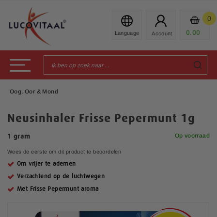
Ga
naar
0
Mijn
de
Prod
0.00
€
inhoud
Toggle Nav
Oog, Oor & Mond
Neusinhaler Frisse Pepermunt 1g
Op voorraad
1 gram
Wees de eerste om dit product te beoordelen
Om vrijer te ademen
Verzachtend op de luchtwegen
Met Frisse Pepermunt aroma
G
a