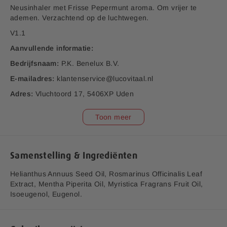
a
Neusinhaler met Frisse Pepermunt aroma. Om vrijer te
f
ademen. Verzachtend op de luchtwegen.
b
V1.1
e
e
Aanvullende informatie:
l
Bedrijfsnaam:
P.K. Benelux B.V.
d
i
E-mailadres:
klantenservice@lucovitaal.nl
n
Adres:
Vluchtoord 17, 5406XP Uden
g
e
EAN code:
8713713095202
Toon meer
n
-
g
a
Samenstelling & Ingrediënten
l
l
Helianthus Annuus Seed Oil, Rosmarinus Officinalis Leaf
e
Extract, Mentha Piperita Oil, Myristica Fragrans Fruit Oil,
r
Isoeugenol, Eugenol.
i
j