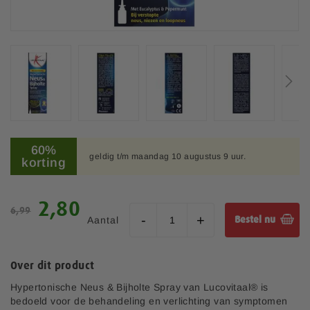
a
f
b
e
e
l
d
i
n
G
g
a
60%
e
geldig t/m maandag 10 augustus 9 uur.
n
korting
n
a
-
a
g
r
S
2,80
a
6,99
h
p
l
Aantal
Bestel nu
e
e
l
t
c
e
b
i
r
Over dit product
e
a
i
g
l
Hypertonische Neus & Bijholte Spray van Lucovitaal® is
j
i
e
bedoeld voor de behandeling en verlichting van symptomen