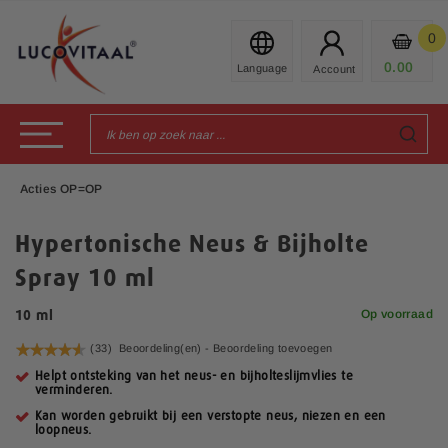
Ga
naar
0
Mijn
de
Prod
0.00
€
inhoud
Toggle Nav
Acties OP=OP
Hypertonische Neus & Bijholte
Spray 10 ml
Op voorraad
10 ml
Waardering:
(33)
Beoordeling(en) -
Beoordeling toevoegen
92
100
% of
Helpt ontsteking van het neus- en bijholteslijmvlies te
verminderen.
Kan worden gebruikt bij een verstopte neus, niezen en een
loopneus.