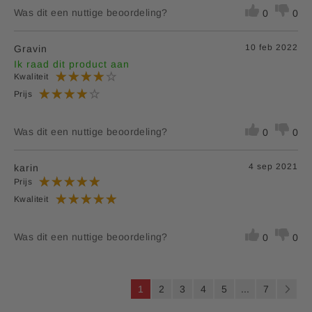
Was dit een nuttige beoordeling?
0
0
10 feb 2022
Gravin
Ik raad dit product aan
Kwaliteit
Prijs
Was dit een nuttige beoordeling?
0
0
4 sep 2021
karin
Prijs
Kwaliteit
Was dit een nuttige beoordeling?
0
0
P
U
P
P
P
P
P
1
2
3
4
5
...
7
a
l
a
a
a
a
a
P
V
g