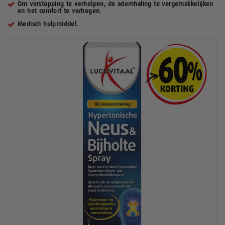
Om verstopping te verhelpen, de ademhaling te vergemakkelijken
en het comfort te verhogen.
Medisch hulpmiddel.
G
a
n
a
a
r
h
e
t
e
i
n
d
e
v
a
n
d
e