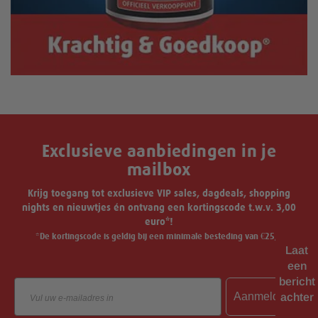
Exclusieve aanbiedingen in je
mailbox
Krijg toegang tot exclusieve VIP sales, dagdeals, shopping
nights en nieuwtjes én ontvang een kortingscode t.w.v. 3,00
euro*!
*De kortingscode is geldig bij een minimale besteding van €25,-.
Laat
een
bericht
Email
Aanmelden
achter