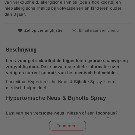
n
p
van verkoudheid, allergische rhinitis (zoals hooikoorts) en
v
r
niet-allergische rhinitis bij volwassenen en kinderen ouder
a
i
dan 3 jaar.
n
j
d
s
e
Zet op verlanglijstje
Email naar een vriend
a
f
b
Beschrijving
e
e
Lees voor gebruik altijd de bijgesloten gebruiksaanwijzing
l
zorgvuldig door. Deze bevat essentiële informatie over
d
veilig en correct gebruik van het medisch hulpmiddel.
i
Lucovitaal Hypertonische Neus & Bijholte Spray is een
n
medisch hulpmiddel.
g
e
Hypertonische Neus & Bijholte Spray
n
-
Last van een
verstopte neus, niezen
of een
loopneus
?
g
Neusverkoudheid kan erg vervelend zijn en hier wil je
a
natuurlijk zo snel mogelijk van af zijn. Hypertonische Neus &
Toon meer
l
Bijholte Spray van Lucovitaal® is een medisch hulpmiddel
l