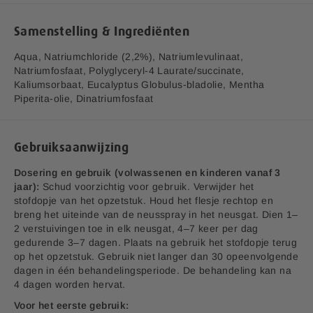
voor de behandeling en verlichting van symptomen van
e
verkoudheid, allergische rhinitis (zoals hooikoorts) en niet-
r
Samenstelling & Ingrediënten
allergische rhinitis bij volwassenen en kinderen vanaf 3 jaar.
i
De neusspray helpt ontsteking van het neus- en
j
Aqua, Natriumchloride (2,2%), Natriumlevulinaat,
bijholteslijmvlies te verminderen en kan worden gebruikt bij
Natriumfosfaat, Polyglyceryl-4 Laurate/succinate,
een verstopte neus, niezen en een loopneus. De spray
Kaliumsorbaat, Eucalyptus Globulus-bladolie, Mentha
bevat een hypertonische zoutoplossing op basis van
Piperita-olie, Dinatriumfosfaat
zeezout, waaraan eucalyptus en pepermunt zijn toegevoegd
voor een verfrissend gevoel.
Werkingsmechanisme:
De spray bevat een hypertonische
Gebruiksaanwijzing
zoutoplossing op basis van zeezout, speciaal ontwikkeld
voor nasaal gebruik en samengesteld uit natuurlijke
Dosering en gebruik (volwassenen en kinderen vanaf 3
ingrediënten, met toevoeging van eucalyptus en pepermunt
jaar):
Schud voorzichtig voor gebruik. Verwijder het
voor een verfrissend gevoel. De hypertonische
stofdopje van het opzetstuk. Houd het flesje rechtop en
zoutoplossing reinigt en verzacht de neus door een
breng het uiteinde van de neusspray in het neusgat. Dien 1–
osmotisch en spoelend effect te creëren. Dit verwijdert
2 verstuivingen toe in elk neusgat, 4–7 keer per dag
effectief allergenen, virussen, bacteriën, irriterende stoffen
gedurende 3–7 dagen. Plaats na gebruik het stofdopje terug
en slijm uit de neus. De spray vermindert zwelling, verzacht
op het opzetstuk. Gebruik niet langer dan 30 opeenvolgende
en hydrateert het ontstoken neusslijmvlies. Het verhelpt ook
dagen in één behandelingsperiode. De behandeling kan na
neusverstopping, maakt ademhalen gemakkelijker en
4 dagen worden hervat.
verhoogt het comfort. Daarnaast helpt het de neus- en
Voor het eerste gebruik:
bijholteontsteking te verminderen.