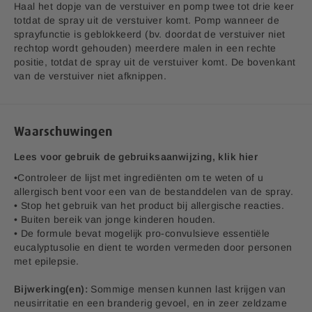
Haal het dopje van de verstuiver en pomp twee tot drie keer
totdat de spray uit de verstuiver komt. Pomp wanneer de
Hypertonische Neus & Bijholte Spray
sprayfunctie is geblokkeerd (bv. doordat de verstuiver niet
Wil je neusspray kopen? Lucovitaal® staat voor Krachtig &
rechtop wordt gehouden) meerdere malen in een rechte
®
Goedkoop!
. Hypertonische Neus & Bijholte Spray van
positie, totdat de spray uit de verstuiver komt. De bovenkant
®
Lucovitaal
is bedoeld voor de behandeling en verlichting
van de verstuiver niet afknippen.
van symptomen van verkoudheid, allergische rhinitis (zoals
hooikoorts) en niet-allergische rhinitis bij volwassenen en
kinderen ouder dan 3 jaar. De spray bevat een
hypertonische zoutoplossing op basis van zeezout, waaraan
Waarschuwingen
eucalyptus en pepermunt zijn toegevoegd voor een
verfrissend gevoel.
Lees voor gebruik de gebruiksaanwijzing, klik hier
Aanvullende informatie:
•Controleer de lijst met ingrediënten om te weten of u
Bedrijfsnaam:
Peters Krizman AG
allergisch bent voor een van de bestanddelen van de spray.
E-mailadres:
klantenservice@lucovitaal.nl
• Stop het gebruik van het product bij allergische reacties.
Adres:
Schweizergasse 20, CH-8001 Zürich, CH
• Buiten bereik van jonge kinderen houden.
Importeur:
PK Benelux BV, Adres Vluchtoord 17,5406 XP
• De formule bevat mogelijk pro-convulsieve essentiële
Uden, NL
eucalyptusolie en dient te worden vermeden door personen
met epilepsie.
EAN code:
8713713041001
Bijwerking(en):
Sommige mensen kunnen last krijgen van
neusirritatie en een branderig gevoel, en in zeer zeldzame