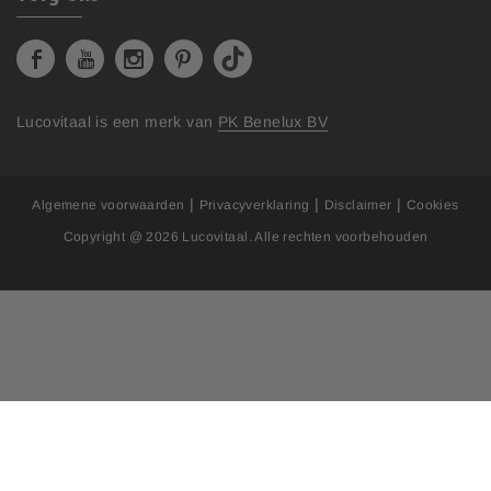
Lucovitaal is een merk van
PK Benelux BV
|
|
|
Algemene voorwaarden
Privacyverklaring
Disclaimer
Cookies
Copyright @ 2026
Lucovitaal
. Alle rechten voorbehouden