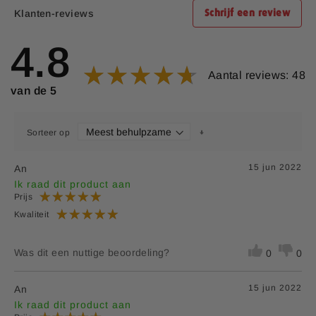
Bedrijfsnaam:
P.K. Benelux B.V.
Oesterkalk
20 mg
**
Klanten-reviews
Schrijf een review
E-mailadres:
klantenservice@lucovitaal.nl
Fosfor (Tricalciumfosfaat)
16,3 mg
2,3
4.8
Adres:
Vluchtoord 17, 5406XP Uden
Magnesium
11,2 mg
3
Aantal reviews: 48
(Magnesiumcitraat)
EAN code:
8713713017020
van de 5
Kiezelzuur
4,7 mg
**
Mangaan
Sorteer op
3,25 mg
163
(Mangaanbisglycinaat)
15 jun 2022
An
Borium (Natriumboraat)
0,26 mg
**
Ik raad dit product aan
Prijs
*RI = Referentie inname
Kwaliteit
**RI = Referentie inname is niet vastgesteld.
***Op basis van een dagdosering van 2 tabletten.
Was dit een nuttige beoordeling?
0
0
15 jun 2022
An
Ik raad dit product aan