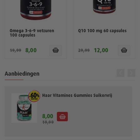
Omega 3-6-9 vetzuren
Q10 100 mg 60 capsules
100 capsules
8,00
12,00
19,99
29,99
Aanbiedingen
Haar Vitamines Gummies Suikervrij
8,00
S
19,99
p
e
c