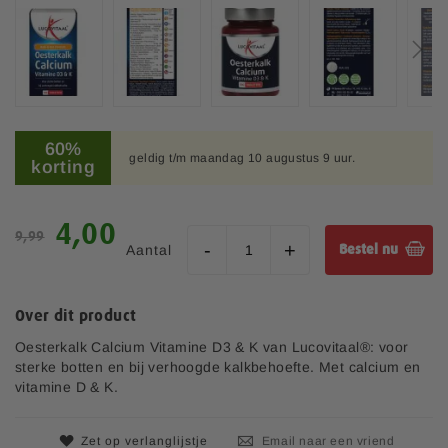
e
e
l
d
i
n
G
g
a
60%
e
geldig t/m maandag 10 augustus 9 uur.
n
korting
n
a
-
a
g
r
S
4,00
a
9,99
h
p
l
Aantal
Bestel nu
e
e
l
t
c
e
b
i
r
Over dit product
e
a
i
g
l
Oesterkalk Calcium Vitamine D3 & K van Lucovitaal®: voor
j
i
e
sterke botten en bij verhoogde kalkbehoefte. Met calcium en
n
p
vitamine D & K.
v
r
a
i
n
Zet op verlanglijstje
Email naar een vriend
j