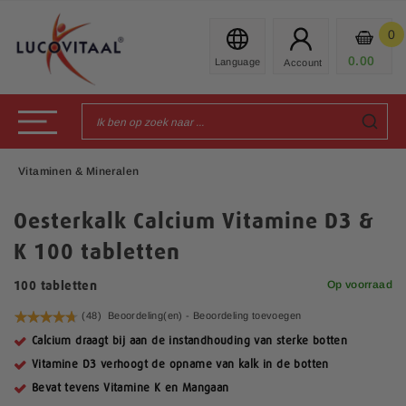
Ga
naar
0
Mijn
de
Prod
0.00
€
inhoud
Toggle Nav
Vitaminen & Mineralen
Oesterkalk Calcium Vitamine D3 &
K 100 tabletten
Op voorraad
100 tabletten
Waardering:
(48)
Beoordeling(en) -
Beoordeling toevoegen
95
100
% of
Calcium draagt bij aan de instandhouding van sterke botten
Vitamine D3 verhoogt de opname van kalk in de botten
Bevat tevens Vitamine K en Mangaan