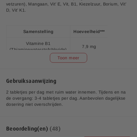
j
vetzuren), Mangaan, Vit’ E, Vit, B1, Kiezelzuur, Borium, Vit’
D, Vit’ K1.
Vitamine K
Vitamine K heeft de eigenschap Calcium in de botten vast te
houden. Het draagt bij aan de instandhouding van sterke
Samenstelling
Hoeveelheid***
%RI*
botten.
Vitamine B1
7,9 mg
718,2
(Thiaminewaterstofchloride)
Mangaan
Toon meer
Vitamine D3
Mangaan is van belang voor de samenstelling van de
2,5 mcg
50
(Cholecalciferol)
botten.
Vitamine E
Gebruiksaanwijzing
6,7 mg
56
(Tocoferolacetaat)
2 tabletjes per dag met ruim water innemen. Tijdens en na
Vitamine K1
de overgang: 3-4 tabletjes per dag. Aanbevolen dagelijkse
50 mcg
66,6
(fytomenadion)
dosering niet overschrijden.
Calcium (Calciumcitraat,
122 mg
v1.6
Tricalciumfosfaat en
15
Calciumcarbonaat)
Beoordeling(en)
48
Aanvullende informatie: