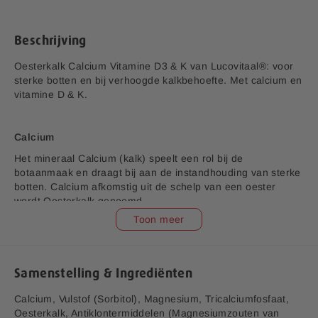
d
s
e
a
Beschrijving
f
b
Oesterkalk Calcium Vitamine D3 & K van Lucovitaal®: voor
e
sterke botten en bij verhoogde kalkbehoefte. Met calcium en
e
vitamine D & K.
l
d
i
Calcium
n
Het mineraal Calcium (kalk) speelt een rol bij de
g
botaanmaak en draagt bij aan de instandhouding van sterke
e
botten. Calcium afkomstig uit de schelp van een oester
n
wordt Oesterkalk genoemd.
-
Toon meer
g
a
Vitamine D3
l
l
Vitamine D3 of Cholecalciferol is een vitamine die in het
Samenstelling & Ingrediënten
e
menselijk lichaam wordt geproduceerd onder invloed van
r
zonlicht. Vitamine D3 verhoogt de opname van kalk in de
Calcium, Vulstof (Sorbitol), Magnesium, Tricalciumfosfaat,
i
botten en speelt een rol bij de botaanmaak.
Oesterkalk, Antiklontermiddelen (Magnesiumzouten van