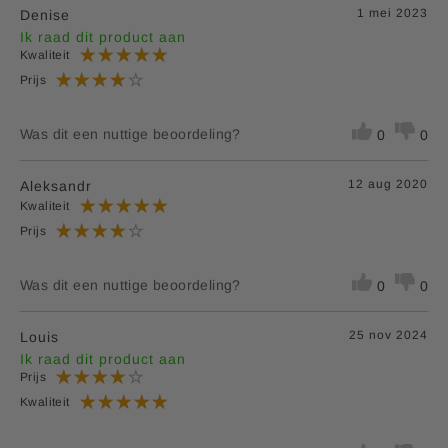
E-mailadres:
klantenservice@lucovitaal.nl
1 mei 2023
Denise
Adres:
Vluchtoord 17, 5406XP Uden
*RI = Referentie inname
Ik raad dit product aan
**RI = Referentie inname is niet vastgesteld.
Kwaliteit
Prijs
EAN code:
8713713023212
Was dit een nuttige beoordeling?
0
0
12 aug 2020
Aleksandr
Kwaliteit
Prijs
Was dit een nuttige beoordeling?
0
0
25 nov 2024
Louis
Ik raad dit product aan
Prijs
Kwaliteit