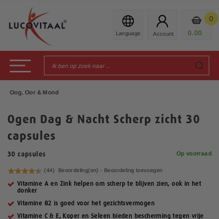
Ga
naar
0
Mijn
de
Prod
0.00
€
inhoud
Toggle Nav
Oog, Oor & Mond
Ogen Dag & Nacht Scherp zicht 30
capsules
Op voorraad
30 capsules
Waardering:
(44)
Beoordeling(en) -
Beoordeling toevoegen
89
100
% of
Vitamine A en Zink helpen om scherp te blijven zien, ook in het
donker
Vitamine B2 is goed voor het gezichtsvermogen
Vitamine C & E, Koper en Seleen bieden bescherming tegen vrije