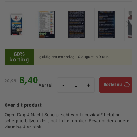
b
e
e
l
d
i
n
G
g
a
60%
e
geldig t/m maandag 10 augustus 9 uur.
n
korting
n
a
-
a
g
r
S
8,40
a
20,99
h
p
l
Aantal
Bestel nu
e
e
l
t
c
e
b
i
r
Over dit product
e
a
i
g
l
®
Ogen Dag & Nacht Scherp zicht van Lucovitaal
helpt om
j
i
e
scherp te blijven zien, ook in het donker. Bevat onder andere
n
p
vitamine A en zink.
v
r