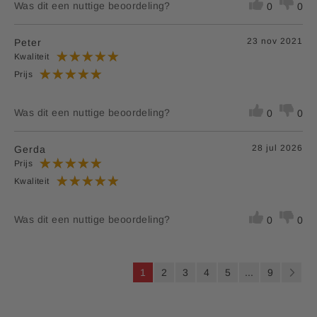
Was dit een nuttige beoordeling?
0
0
23 nov 2021
Peter
Kwaliteit
Prijs
Was dit een nuttige beoordeling?
0
0
28 jul 2026
Gerda
Prijs
Kwaliteit
Was dit een nuttige beoordeling?
0
0
P
U
P
P
P
P
P
1
2
3
4
5
...
9
a
l
a
a
a
a
a
P
V
g
i
e
g
g
g
g
g
a
o
n