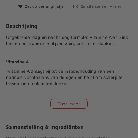
a
i
n
Zet op verlanglijstje
Email naar een vriend
j
d
s
e
a
Beschrijving
f
b
Uitgebreide ‘
dag
en nacht
’ oog-formule: Vitamine A en Zink
e
helpen om
scherp
te blijven
zien
, ook in het
donker
.
e
l
d
Vitamine A
i
²Vitamine A draagt bij tot de instandhouding van een
n
normale vochtbalans van de ogen en helpt om scherp te
g
blijven zien, ook in het donker.
e
n
-
B-vitaminen
Toon meer
g
a
Vitamine B2 is goed voor het gezichtsvermogen en
l
ondersteunt de conditie van het oog. Bevat daarnaast B6,
l
B11 en B12.
Samenstelling & Ingrediënten
e
r