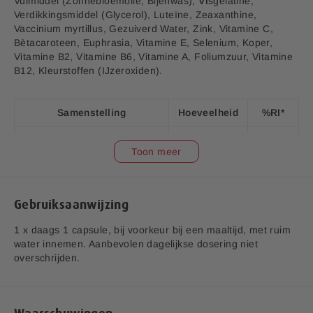
Vulmiddel (Zonnebloemolie, Bijenwas),
Vi
sgelatine,
Vitamine C, E, Koper en Seleen
i
Verdikkingsmiddel (Glycerol), Luteïne, Zeaxanthine,
j
¹Bevat Vitamine C, E, Koper en Seleen ter bescherming
Vaccinium myrtillus, Gezuiverd Water, Zink, Vitamine C,
tegen vrije radicalen.
Bètacaroteen, Euphrasia, Vitamine E, Selenium, Koper,
Vitamine B2, Vitamine B6, Vitamine A, Foliumzuur, Vitamine
B12, Kleurstoffen (IJzeroxiden).
Zink
Zink speelt een rol in het functioneren van het netvlies en
Samenstelling
Hoeveelheid
%RI*
helpt om normaal te kunnen zien. Daarnaast ondersteunt
Zink de afweer van het lichaam en levert het een bijdrage
Ogentroost (Euphrasia)
als antioxidant.
25 mg
**
Toon meer
(extract 4:1 = 100mg)
Blauwe bosbes (Vaccinium
Bètacaroteen
myrtillus)(extract 25%
20 mg
**
Bètacaroteen, oftewel Provitamine A, wordt in het lichaam
Gebruiksaanwijzing
Anthocyanen)
omgezet in Vitamine A.
1 x daags 1 capsule, bij voorkeur bij een maaltijd, met ruim
Luteïne
20 mg
**
water innemen. Aanbevolen dagelijkse dosering niet
overschrijden.
Blauwe Bosbes
Meso-Zeaxanthine
8,6 mg
**
De blauwe bosbes (Vaccinium Myrtillus) is een vaste plant
Zeaxanthine
1,6 mg
**
uit de heidefamilie (Ericaceae).