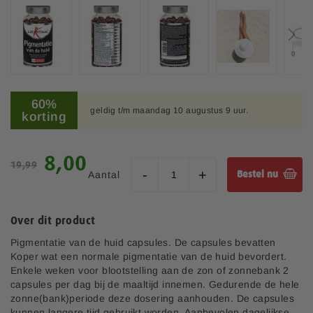
e
e
l
d
i
n
G
g
a
60%
e
geldig t/m maandag 10 augustus 9 uur.
n
korting
n
a
-
a
g
r
S
8,00
a
19,99
h
p
l
Aantal
Bestel nu
e
e
l
t
c
e
b
i
r
Over dit product
e
a
i
g
l
Pigmentatie van de huid capsules. De capsules bevatten
j
i
e
Koper wat een normale pigmentatie van de huid bevordert.
n
p
Enkele weken voor blootstelling aan de zon of zonnebank 2
v
r
capsules per dag bij de maaltijd innemen. Gedurende de hele
a
i
zonne(bank)periode deze dosering aanhouden. De capsules
n
j
kunnen langere tijd gebruikt worden. Aanbevolen dagelijkse