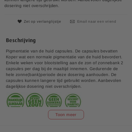
d
s
dosering niet overschrijden.
e
a
f
Zet op verlanglijstje
Email naar een vriend
b
e
e
Beschrijving
l
d
Pigmentatie van de huid capsules. De capsules bevatten
i
Koper wat een normale pigmentatie van de huid bevordert.
n
Enkele weken voor blootstelling aan de zon of zonnebank 2
g
capsules per dag bij de maaltijd innemen. Gedurende de
e
hele zonne(bank)periode deze dosering aanhouden. De
n
capsules kunnen langere tijd gebruikt worden. Aanbevolen
-
dagelijkse dosering niet overschrijden.
g
a
l
l
Toon meer
e
r
i