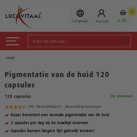
Ga
naar
0
Mijn
de
Prod
0.00
€
inhoud
Toggle Nav
Huid
Pigmentatie van de huid 120
capsules
Op voorraad
120 capsules
Waardering:
(26)
Beoordeling(en) -
Beoordeling toevoegen
88
100
% of
Koper bevordert een normale pigmentatie van de huid
2 capsules per dag bij de maaltijd innemen
Capsules kunnen langere tijd gebruikt worden!