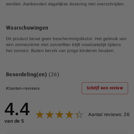
worden. Aanbevolen dagelijkse dosering niet overschrijden.
Koper (Kopersulfaat)
1 mg
100%
*RI = Referentie inname
Waarschuwingen
**RI = Referentie inname is niet vastgesteld.
Dit product bevat geen beschermingsfactor. Het gebruik van
een zonnecrème met zonnefilter blijft noodzakelijk tijdens
het zonnen. Buiten bereik van jonge kinderen houden.
Beoordeling(en)
26
Klanten-reviews
Schrijf een review
4.4
Aantal reviews: 26
van de 5