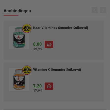
Aanbiedingen
Haar Vitamines Gummies Suikervrij
8,00
S
19,99
p
e
c
i
a
Vitamine C Gummies Suikervrij
l
e
p
7,20
S
r
17,99
p
i
e
j
c
s
i