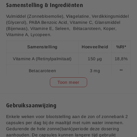
j
Samenstelling & Ingrediënten
Vulmiddel (Zonnebloemolie),
Vis
gelatine, Verdikkingsmiddel
v1.6
(Glycerol), PABA Benzoic Acid, Vitamine C, Glansmiddel
Aanvullende informatie:
(Bijenwas), Vitamine E, Seleen, Bètacaroteen, Koper,
Vitamine A, Lycopeen.
Bedrijfsnaam:
P.K. Benelux B.V.
E-mailadres:
klantenservice@lucovitaal.nl
Samenstelling
Hoeveelheid
%RI*
Adres:
Vluchtoord 17, 5406XP Uden
Vitamine A (Retinylpalmitaat)
150 μg
18,8%
Betacaroteen
3 mg
**
EAN code:
8713713092447
Toon meer
Vitamine C (Ascorbinezuur)
50 mg
63%
Vitamine E (dl-alfa
30 mg
250%
tocopherolacetaat)
Gebruiksaanwijzing
PABA Benzoic Acid
50 mg
**
Enkele weken voor blootstelling aan de zon of zonnebank 2
capsules per dag bij de maaltijd met ruim water innemen.
Lycopeen
1,5 μg
**
Gedurende de hele zonne(bank)periode deze dosering
aanhouden. De capsules kunnen langere tijd gebruikt
Seleen (Seleniumgist)
25 μg
45%