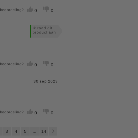
 beoordeling?
0
0
Ik raad dit
product aan
 beoordeling?
0
0
30 sep 2023
 beoordeling?
0
0
P
momenteel pagina
agina
Pagina
Pagina
Pagina
Pagina
Pagina
Volgende
3
4
5
...
14
a