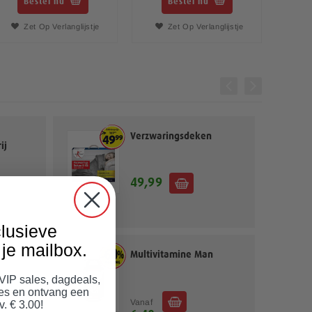
Bestel nu
Bestel nu
Zet Op Verlanglijstje
Zet Op Verlanglijstje
Verzwaringsdeken
ij
49,99
lusieve
je mailbox.
ies
Multivitamine Man
 VIP sales, dagdeals,
jes en ontvang een
Vanaf
v. € 3.00!