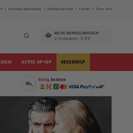
nt
Account aanmaken
Klantenservice
Folder
Over ons
MIJN WINKELWAGEN
0.00
€
0 Product(en)
-
SIUM
ACTIES OP=OP
KEUZEHULP
Veilig
betalen