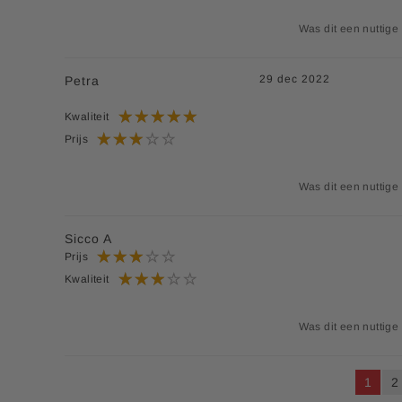
Was dit een nuttige
29 dec 2022
Petra
Kwaliteit
Prijs
Was dit een nuttige
Sicco A
Prijs
Kwaliteit
Was dit een nuttige
U lees 
P
1
2