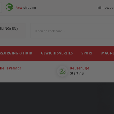
Fast
shipping
Mijn accou
LING(EN)
RZORGING & HUID
GEWICHTSVERLIES
SPORT
MAGNE
lle levering!
Keuzehulp!
Start nu