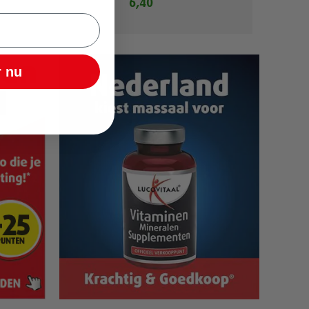
6,40
 nu