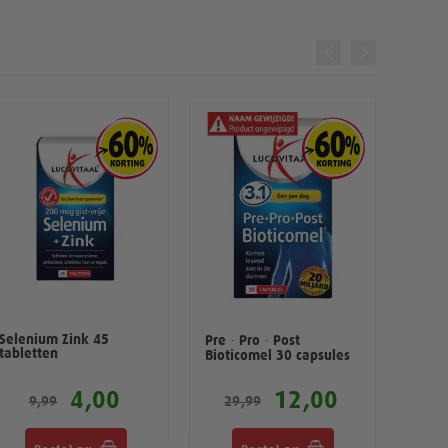
Selenium Zink 45
Super
Pre · Pro · Post
tabletten
Bioticomel 30 capsules
4,00
12,00
9,99
29,99