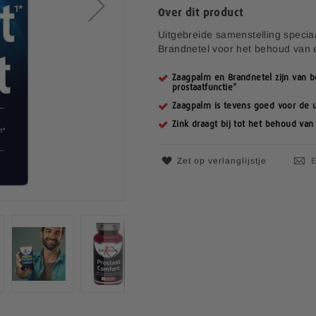
Over dit product
i
a
Uitgebreide samenstelling speci
l
Brandnetel voor het behoud van e
e
p
Zaagpalm en Brandnetel zijn van 
r
prostaatfunctie*
i
Zaagpalm is tevens goed voor de 
j
Zink draagt bij tot het behoud va
s
Zet op verlanglijstje
E