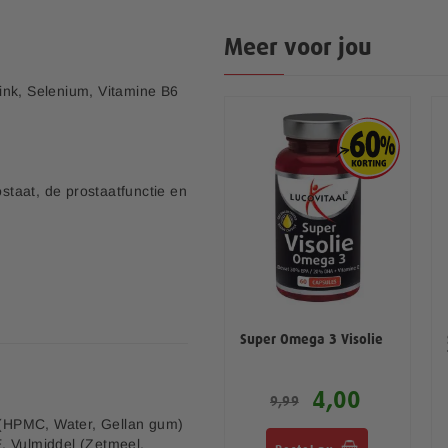
Meer voor jou
ink, Selenium, Vitamine B6
taat, de prostaatfunctie en
normale prostaat en een
Super Omega 3 Visolie
Pre · Pro · Post
Bioticomel 30 capsules
12,00
4,00
eefsel, de instandhouding
29,99
9,99
oed voor de kwaliteit van
e (HPMC, Water, Gellan gum)
E, Vulmiddel (Zetmeel,