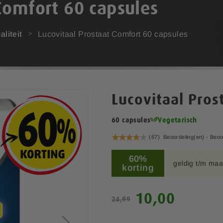
Comfort 60 capsules
liteit
Lucovitaal Prostaat Comfort 60 capsules
Lucovitaal Pros
60 capsules
Vegetarisch
Waardering:
(67)
Beoordeling(en) -
Beoo
81
100
% of
60%
geldig t/m maa
korting
S
10,00
24,99
p
e
c