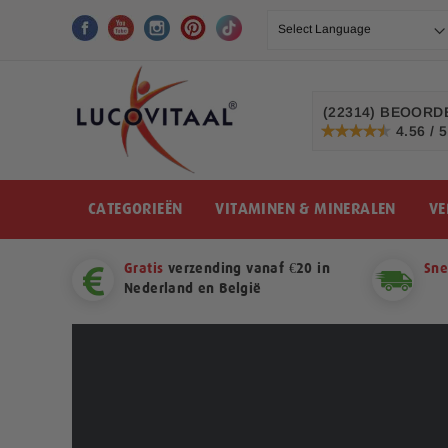
Ga
naar
de
inhoud
(22314)
BEOORDE
4.56 / 5
91%
CATEGORIEËN
VITAMINEN & MINERALEN
VE
Gratis
verzending vanaf €20 in
Sne
Nederland en België