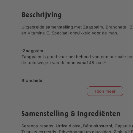
e
n
r
a
Beschrijving
i
a
j
r
Uitgebreide samenstelling met Zaagpalm, Brandnetel, Z
h
en Vitamine E. Speciaal ontwikkeld voor de man.
e
t
b
¹Zaagpalm
e
Zaagpalm is goed voor het behoud van een normale pros
g
de urinewegen van de man vanaf 45 jaar.*
i
n
v
Brandnetel
a
Brandnetel is van het belang voor het behoud van een 
n
Toon meer
goede prostaatfunctie.*
d
e
Super Omega 3 Visolie
Selenium Zink 45
tabletten
a
²Zink
f
Samenstelling & Ingrediënten
4,00
4,00
b
Zink draagt bij tot het behoud van gezonde cellen en w
9,99
9,99
e
van een normaal testosterongehalte in het bloed en is g
Serenoa repens, Urtica dioica, Béta-sitosterol, Capsul
e
sperma.
Tribulus terrestris, Pthychopetalum olacoides, Zink, Vit’