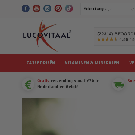
Ga
naar
de
inhoud
(22314)
BEOORDE
4.56 / 5
91%
CATEGORIEËN
VITAMINEN & MINERALEN
VE
Gratis
verzending vanaf €20 in
Sne
Nederland en België