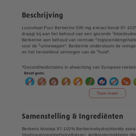
e
n
r
a
Beschrijving
i
a
j
r
Lucovitaal Puur Berberine 500 mg extract bevat 97-10
h
1
draagt bij aan het behoud van een gezonde
bloedsuike
e
2
Berberine aan behoud van normale
triglyceridengehalt
t
3
voor de
urinewegen*. Berberine ondersteunt de reinig
b
5
en het herstellend vermogen van de
huid*.
e
g
i
*Gezondheidsclaims in afwachting van Europese toelati
n
v
a
n
Toon meer
d
e
Creatine 3000 mg 60
Puur Whey Proteïne
gummies
poeder - 250 gram
a
f
Samenstelling & Ingrediënten
19,99
15,99
b
e
Berberis Aristata 97-102% Berberinehydrochloride extra
V1.1
e
(Hydroxypropylmethylcellulose), Antiklontermiddelen 
Aanvullende informatie: