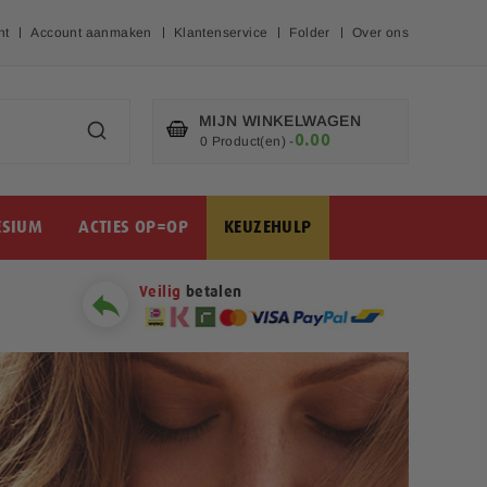
nt
Account aanmaken
Klantenservice
Folder
Over ons
MIJN WINKELWAGEN
0.00
€
0 Product(en)
-
SIUM
ACTIES OP=OP
KEUZEHULP
Veilig
betalen