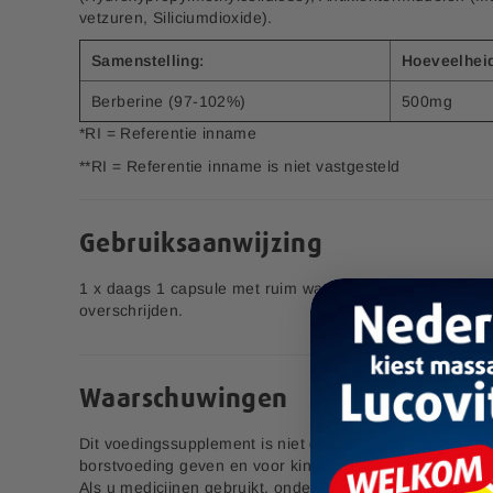
Bestel nu
Bestel nu
l
vetzuren, Siliciumdioxide).
Bedrijfsnaam:
P.K. Benelux B.V.
d
Zet Op Verlanglijstje
Zet Op Verlanglijstje
i
Samenstelling:
Hoeveelhei
E-mailadres:
klantenservice@lucovitaal.nl
n
Adres:
Vluchtoord 17, 5406XP Uden
g
Berberine (97-102%)
500mg
e
*RI = Referentie inname
n
EAN code:
8713713081687
**RI = Referentie inname is niet vastgesteld
-
g
a
Bamboe
Schoonmaakdoeken
l
Gebruiksaanwijzing
l
e
1 x daags 1 capsule met ruim water innemen. Aanbevole
4,99
r
overschrijden.
i
j
Waarschuwingen
Pre & Probiotica Sachets
Dit voedingssupplement is niet geschikt voor zwangere
borstvoeding geven en voor kinderen tot 12 jaar.
6,00
S
Als u medicijnen gebruikt, onder medisch toezicht staat o