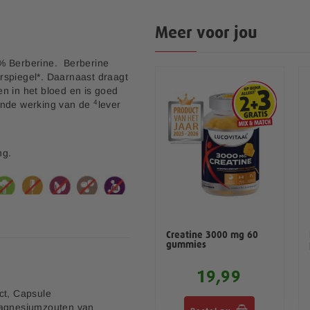
Meer voor jou
2% Berberine. Berberine
rspiegel*. Daarnaast draagt
en in het bloed en is goed
4
ende werking van de
lever
ng.
Multi+ Compleet
Creatine 3000 mg 60
Vitaminen Mineralen
gummies
4,00
19,99
9,99
ct, Capsule
(Magnesiumzouten van