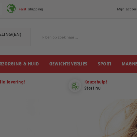
Fast
shipping
Mijn accou
LING(EN)
RZORGING & HUID
GEWICHTSVERLIES
SPORT
MAGNE
lle levering!
Keuzehulp!
Start nu