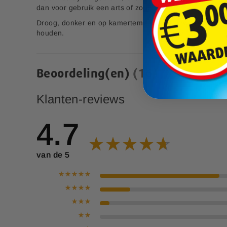
14,99
p
dan voor gebruik een arts of zorgverlener.
e
Droog, donker en op kamertemperatuur bewaren. Buiten
c
houden.
i
a
l
e
Beoordeling(en)
16
p
r
i
Klanten-reviews
j
s
4.7
van de 5