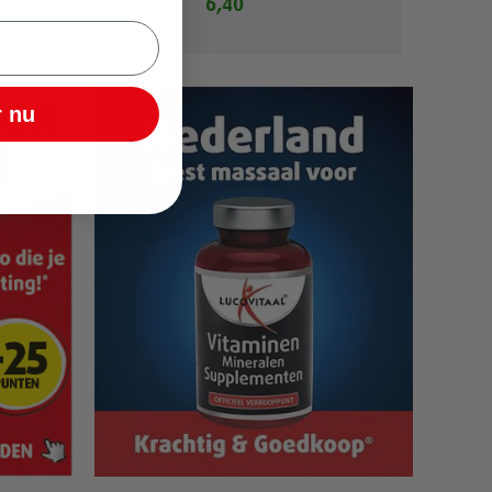
6,40
 nu