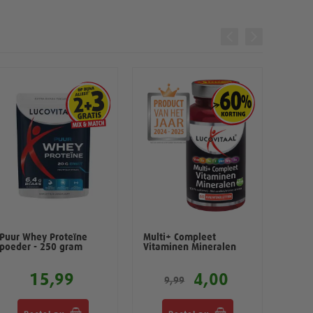
Puur Whey Proteïne
Multi+ Compleet
Creat
poeder - 250 gram
Vitaminen Mineralen
gumm
15,99
4,00
9,99