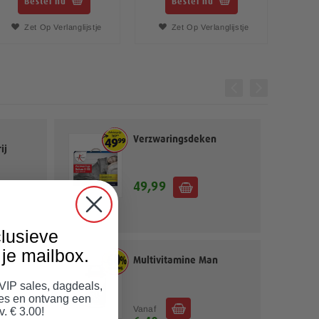
Bestel nu
Bestel nu
Zet Op Verlanglijstje
Zet Op Verlanglijstje
Verzwaringsdeken
ij
49,99
lusieve
je mailbox.
ies
Multivitamine Man
 VIP sales, dagdeals,
jes en ontvang een
Vanaf
v. € 3.00!