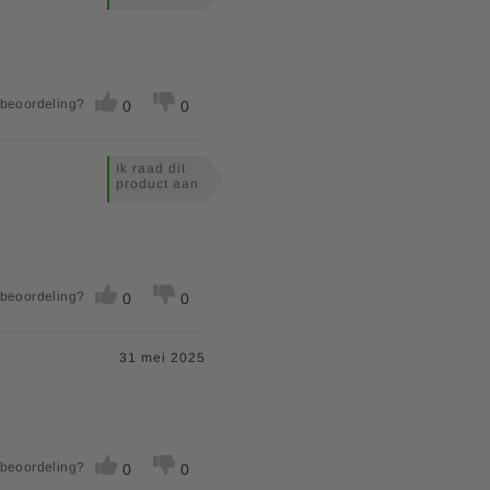
 beoordeling?
0
0
Ik raad dit
product aan
 beoordeling?
0
0
31 mei 2025
 beoordeling?
0
0