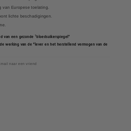
g van Europese toelating.
oont lichte beschadigingen.
ine.
1
oud van een gezonde
bloedsuikerspiegel*
4
nde werking van de
lever en het herstellend vermogen van de
mail naar een vriend