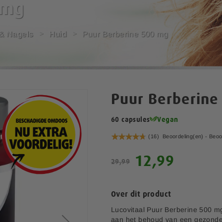
 mg
 & Nagels
Huid
Puur Berberine 500 mg
Puur Berberine
60 capsules
Vegan
Waardering:
(16)
Beoordeling(en) -
Beoo
94
100
% of
S
12,99
29,99
p
e
c
Over dit product
i
a
Lucovitaal Puur Berberine 500 mg
l
aan het behoud van een gezond