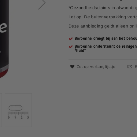
e
*Gezondheidsclaims in afwachtin
p
r
Let op: De buitenverpakking vert
i
Deze aanbieding geldt alleen onl
j
s
Berberine draagt bij aan het beh
Berberine ondersteunt de reinige
5
huid*
Zet op verlanglijstje
E