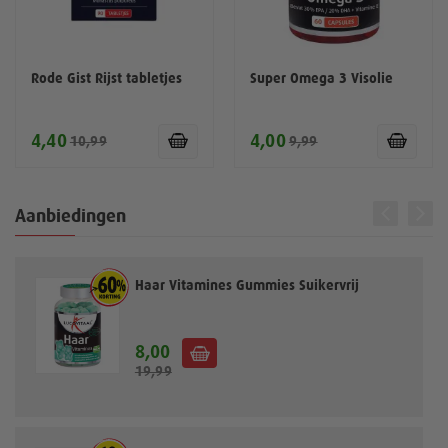
Rode Gist Rijst tabletjes
Super Omega 3 Visolie
4,40
4,00
10,99
9,99
Aanbiedingen
Haar Vitamines Gummies Suikervrij
8,00
S
19,99
p
e
c
i