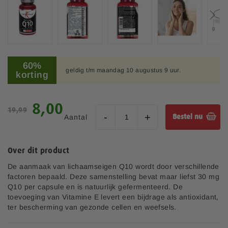
e
l
d
i
n
G
g
a
60%
e
geldig t/m maandag 10 augustus 9 uur.
n
korting
n
a
-
a
g
r
S
8,00
a
19,99
h
p
l
Aantal
Bestel nu
e
e
l
t
c
e
b
i
r
Over dit product
e
a
i
g
l
De aanmaak van lichaamseigen Q10 wordt door verschillende
j
i
e
factoren bepaald. Deze samenstelling bevat maar liefst 30 mg
n
p
Q10 per capsule en is natuurlijk gefermenteerd. De
v
r
toevoeging van Vitamine E levert een bijdrage als antioxidant,
a
i
ter bescherming van gezonde cellen en weefsels.
n
j
d
s