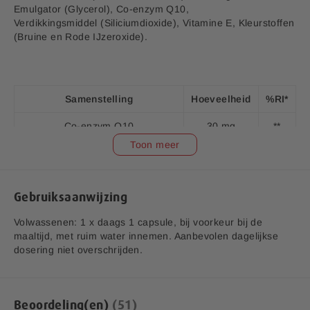
Emulgator (Glycerol), Co-enzym Q10,
Aanvullende informatie:
Verdikkingsmiddel (Siliciumdioxide), Vitamine E, Kleurstoffen
Bedrijfsnaam:
P.K. Benelux B.V.
(Bruine en Rode IJzeroxide).
E-mailadres:
klantenservice@lucovitaal.nl
Adres:
Vluchtoord 17, 5406XP Uden
Samenstelling
Hoeveelheid
%RI*
EAN code:
8713713040233
Co-enzym Q10
30 mg
**
Toon meer
Vitamine E (d-alfa Tocopherol
3,4 mg
28,6
acetate)
Gebruiksaanwijzing
*RI = Referentie inname.
**RI = Referentie inname is niet vastgesteld.
Volwassenen: 1 x daags 1 capsule, bij voorkeur bij de
maaltijd, met ruim water innemen. Aanbevolen dagelijkse
dosering niet overschrijden.
Beoordeling(en)
51