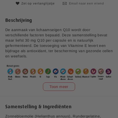
e
Zet op verlanglijstje
Email naar een vriend
a
f
b
Beschrijving
e
e
De aanmaak van lichaamseigen Q10 wordt door
l
verschillende factoren bepaald. Deze samenstelling bevat
d
maar liefst 30 mg Q10 per capsule en is natuurlijk
i
gefermenteerd. De toevoeging van Vitamine E levert een
n
bijdrage als antioxidant, ter bescherming van gezonde cellen
g
en weefsels.
e
n
-
g
a
Toon meer
l
l
e
r
Samenstelling & Ingrediënten
i
j
v1.5
Zonnebloemolie (Helianthus annuus), Rundergelatine,