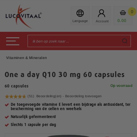
Ga
naar
0
Mijn
de
Prod
0.00
€
inhoud
Toggle Nav
Vitaminen & Mineralen
One a day Q10 30 mg 60 capsules
Op voorraad
60 capsules
Waardering:
(51)
Beoordeling(en) -
Beoordeling toevoegen
94
100
% of
De toegevoegde vitamine E levert een bijdrage als antioxidant, ter
bescherming van de cellen en weefsels
Natuurlijk gefermenteerd
Slechts 1 capsule per dag
G