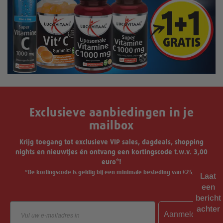
Exclusieve aanbiedingen in je
mailbox
Krijg toegang tot exclusieve VIP sales, dagdeals, shopping
nights en nieuwtjes én ontvang een kortingscode t.w.v. 3,00
euro*!
*De kortingscode is geldig bij een minimale besteding van €25,-.
Laat
een
bericht
Email
achter
Aanmelden