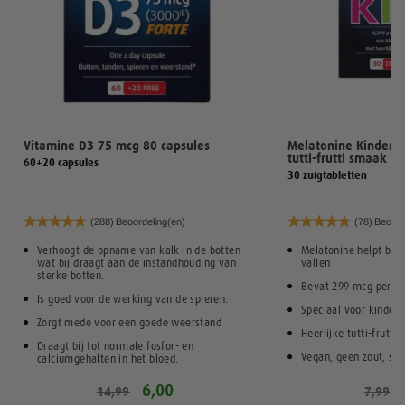
Vitamine D3 75 mcg 80 capsules
Melatonine Kindere
tutti-frutti smaak 3
60+20 capsules
30 zuigtabletten
Waardering:
Waardering:
(288)
Beoordeling(en)
(78)
Beoord
94%
96%
Verhoogt de opname van kalk in de botten
Melatonine helpt bij h
wat bij draagt aan de instandhouding van
vallen
sterke botten.
Bevat 299 mcg per ge
Is goed voor de werking van de spieren.
Speciaal voor kindere
Zorgt mede voor een goede weerstand
Heerlijke tutti-frutti
Draagt bij tot normale fosfor- en
Vegan, geen zout, sui
calciumgehalten in het bloed.
Draagt bij aan de aanmaak van cellen en
6,00
14,99
7,99
weefsels.