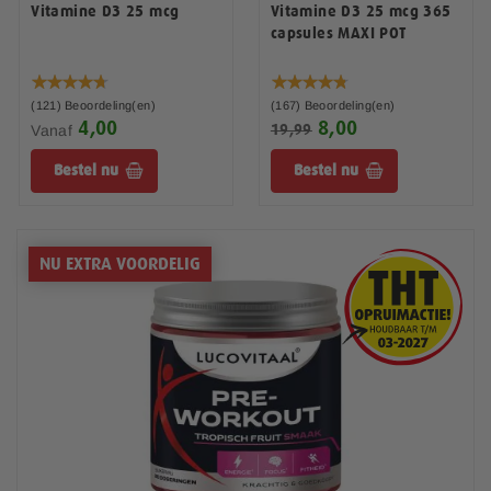
Vitamine D3 25 mcg
Vitamine D3 25 mcg 365
capsules MAXI POT
Waardering:
Waardering:
94%
96%
(121)
Beoordeling(en)
(167)
Beoordeling(en)
4,00
8,00
S
Vanaf
19,99
p
Bestel nu
Bestel nu
e
c
i
a
l
NU EXTRA VOORDELIG
e
p
r
i
j
s