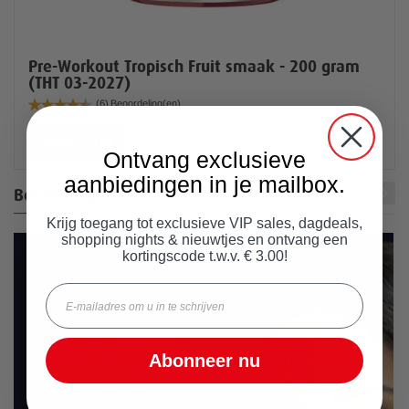
Pre-Workout Tropisch Fruit smaak - 200 gram
(THT 03-2027)
Waardering:
(6)
Beoordeling(en)
90%
Bestel nu
Ontvang exclusieve
aanbiedingen in je mailbox.
prev
next
Bekijk de productvideo
Krijg toegang tot exclusieve VIP sales, dagdeals,
shopping nights & nieuwtjes en ontvang een
kortingscode t.w.v. € 3.00!
Email
Abonneer nu