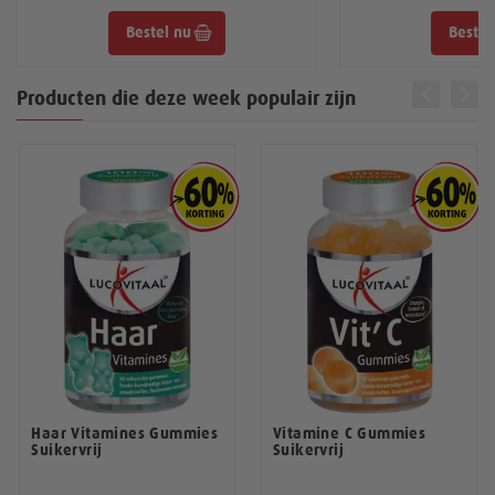
Ondersteunt het immuunsysteem.
Bestel nu
Bestel
Is van belang voor het behoud van sterke
tanden.
prev
next
Gemakkelijk slikbare capsule
Producten die deze week populair zijn
Geen suiker toegevoegd, geen zout
Haar Vitamines Gummies
Vitamine C Gummies
Suikervrij
Suikervrij