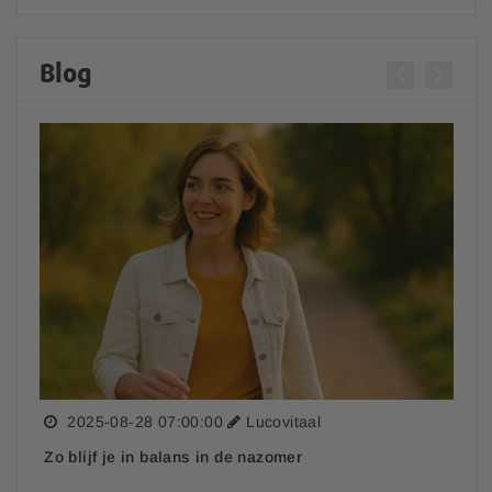
Mijn bestelling is nog niet geleverd, wat nu?
Blog
Mijn bestelling is niet compleet of beschadigd, wat
nu?
Hoe werkt het spaarpuntensysteem?
Leveren jullie ook in het buitenland?
Waar moet ik rekening mee houden wanneer ik mijn
pakket buiten Nederland en België laat bezorgen?
Wat is de status van mijn bestelling?
2025-08-28 07:00:00
Lucovitaal
Zo blijf je in balans in de nazomer