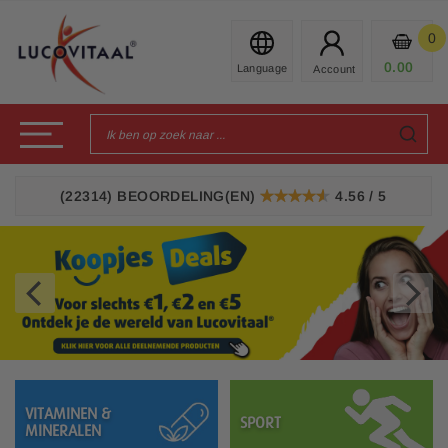
Ga
naar
0
Mijn
de
Prod
0.00
€
inhoud
Toggle Nav
4.56 / 5
(22314)
BEOORDELING(EN)
91%
prev
next
VITAMINEN &
SPORT
MINERALEN