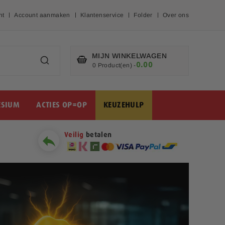
nt
Account aanmaken
Klantenservice
Folder
Over ons
MIJN WINKELWAGEN
0.00
€
0 Product(en)
-
SIUM
ACTIES OP=OP
KEUZEHULP
Veilig
betalen