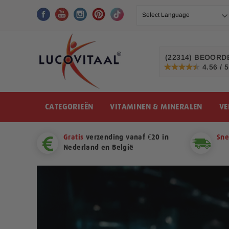
Ga
naar
de
inhoud
(22314)
BEOORDE
4.56 / 5
91%
CATEGORIEËN
VITAMINEN & MINERALEN
VE
Gratis
verzending vanaf €20 in
Sne
Nederland en België