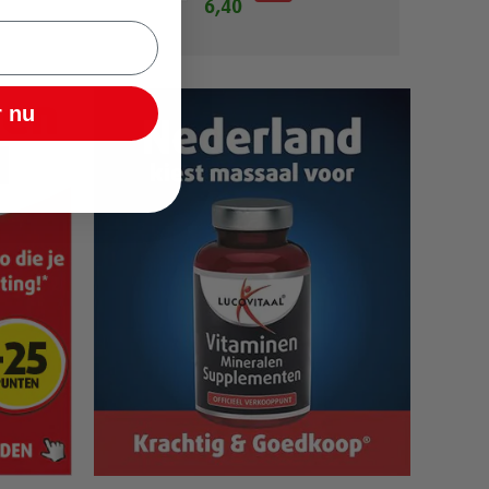
6,40
 nu