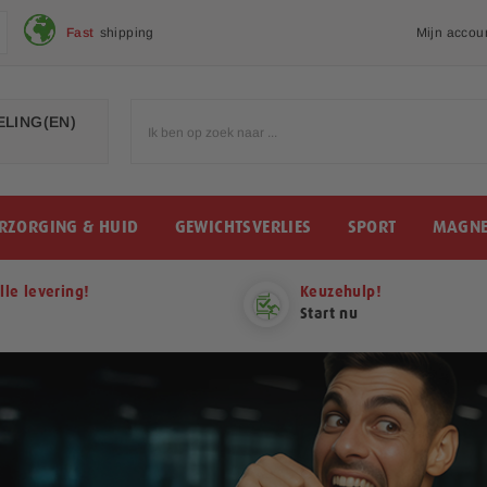
Fast
shipping
Mijn accou
LING(EN)
RZORGING & HUID
GEWICHTSVERLIES
SPORT
MAGNE
lle levering!
Keuzehulp!
Start nu