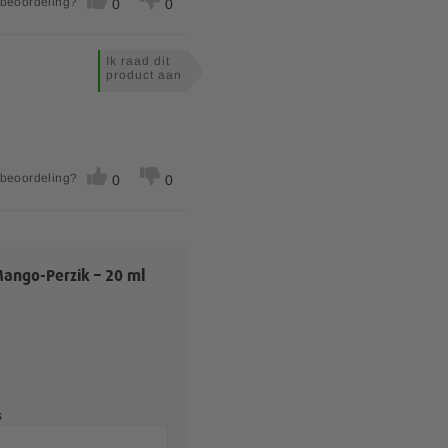
 beoordeling?
0
0
Ik raad dit
product aan
 beoordeling?
0
0
ango-Perzik – 20 ml
s