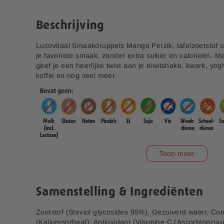
e
n
r
a
Beschrijving
i
a
j
r
Lucovitaal Smaakdruppels Mango Perzik, tafelzoetstof o
h
je favoriete smaak, zonder extra suiker en calorieën. M
e
geef je een heerlijke twist aan je eiwitshake, kwark, yog
t
koffie en nog veel meer.
b
e
g
i
n
v
a
n
Toon meer
d
e
Puur Whey Proteïne
Smaakdruppels
poeder - 250 gram
Bosvruchten – 20 ml
a
f
Samenstelling & Ingrediënten
V1.1
15,99
3,99
b
e
Zoetstof (Steviol glycosides 95%), Gezuiverd water, Co
e
(Kaliumsorbaat), Antioxidant (Vitamine C (Ascorbinezu