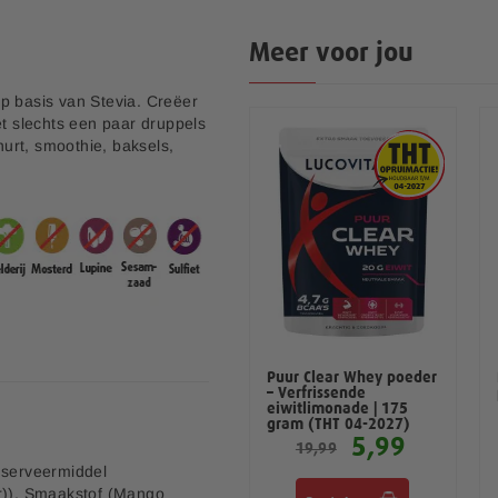
Meer voor jou
p basis van Stevia. Creëer
et slechts een paar druppels
hurt, smoothie, baksels,
Smaakdruppels Cookie-
Puur Clear Whey poeder
Caramel – 20 ml
– Verfrissende
eiwitlimonade | 175
gram (THT 04-2027)
3,99
5,99
19,99
nserveermiddel
ur)), Smaakstof (Mango