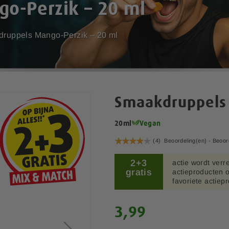
o-Perzik – 20 ml
ruppels Mango-Perzik – 20 ml
Smaakdruppels 
20ml
Vegan
Waardering:
(4)
Beoordeling(en) -
Beoor
80
100
% of
2+3
actie wordt verr
gratis
actieproducten o
favoriete actiep
3,99