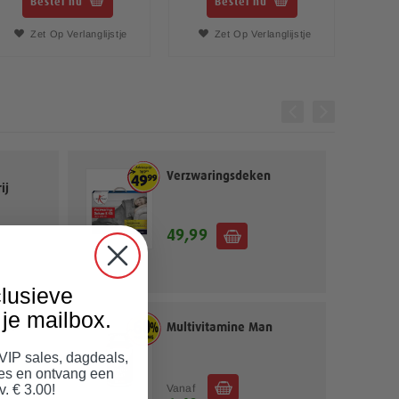
Bestel nu
Bestel nu
Zet Op Verlanglijstje
Zet Op Verlanglijstje
Verzwaringsdeken
ij
49,99
lusieve
je mailbox.
ies
Multivitamine Man
 VIP sales, dagdeals,
jes en ontvang een
Vanaf
v. € 3.00!