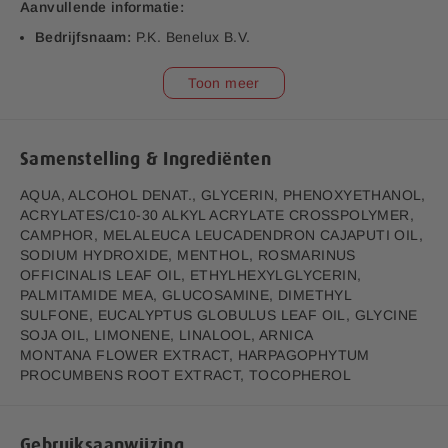
Aanvullende informatie:
Bedrijfsnaam:
P.K. Benelux B.V.
E-mailadres:
klantenservice@lucovitaal.nl
Toon meer
Adres:
Vluchtoord 17, 5406XP Uden
EAN code:
8713713084107
Samenstelling & Ingrediënten
AQUA, ALCOHOL DENAT., GLYCERIN, PHENOXYETHANOL,
ACRYLATES/C10-30 ALKYL ACRYLATE CROSSPOLYMER,
CAMPHOR, MELALEUCA LEUCADENDRON CAJAPUTI OIL,
SODIUM HYDROXIDE, MENTHOL, ROSMARINUS
OFFICINALIS LEAF OIL, ETHYLHEXYLGLYCERIN,
PALMITAMIDE MEA, GLUCOSAMINE, DIMETHYL
SULFONE, EUCALYPTUS GLOBULUS LEAF OIL, GLYCINE
SOJA OIL, LIMONENE, LINALOOL, ARNICA
MONTANA FLOWER EXTRACT, HARPAGOPHYTUM
PROCUMBENS ROOT EXTRACT, TOCOPHEROL
Gebruiksaanwijzing