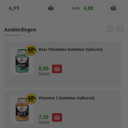
6,99
4,00
9,99
Aanbiedingen
Haar Vitamines Gummies Suikervrij
8,00
S
19,99
p
e
c
i
a
Vitamine C Gummies Suikervrij
l
e
p
7,20
S
r
17,99
p
i