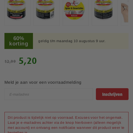
e
l
d
i
n
G
g
a
60%
e
geldig t/m maandag 10 augustus 9 uur.
n
korting
n
a
-
a
g
S
5,20
r
12,99
a
p
h
l
e
e
l
c
t
e
i
Meld je aan voor een voorraadmelding
b
r
a
e
i
l
g
Inschrijven
j
e
i
p
n
r
v
i
Dit product is tijdelijk niet op voorraad. Excuses voor het ongemak.
a
Laat je e-mailadres achter via de knop hierboven (alleen mogelijk
j
n
met account) en ontvang een notificatie wanneer dit product weer te
s
d
bestellen is.