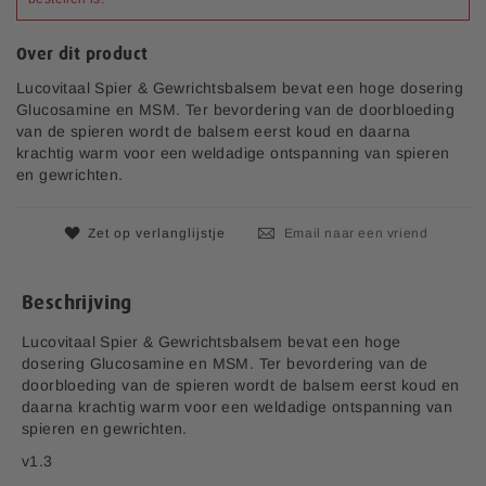
e
a
Over dit product
f
b
Lucovitaal Spier & Gewrichtsbalsem bevat een hoge dosering
e
Glucosamine en MSM. Ter bevordering van de doorbloeding
e
van de spieren wordt de balsem eerst koud en daarna
l
krachtig warm voor een weldadige ontspanning van spieren
d
en gewrichten.
i
n
g
Zet op verlanglijstje
Email naar een vriend
e
n
-
Beschrijving
g
a
Lucovitaal Spier & Gewrichtsbalsem bevat een hoge
l
dosering Glucosamine en MSM. Ter bevordering van de
l
doorbloeding van de spieren wordt de balsem eerst koud en
e
daarna krachtig warm voor een weldadige ontspanning van
r
spieren en gewrichten.
i
v1.3
j