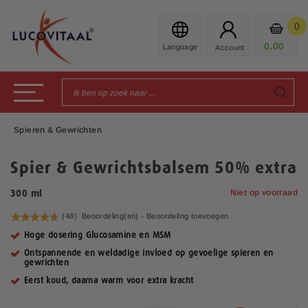
Ga
naar
0
Mijn
de
Prod
0.00
€
inhoud
Toggle Nav
Spieren & Gewrichten
Spier & Gewrichtsbalsem 50% extra
Niet op voorraad
300 ml
Waardering:
(48)
Beoordeling(en) -
Beoordeling toevoegen
94
100
% of
Hoge dosering Glucosamine en MSM
Ontspannende en weldadige invloed op gevoelige spieren en
gewrichten
Eerst koud, daarna warm voor extra kracht
G