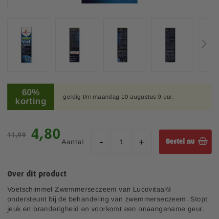
f
b
e
e
l
d
i
n
G
g
a
60%
e
geldig t/m maandag 10 augustus 9 uur.
n
korting
n
a
-
a
g
r
S
4,80
a
11,99
h
p
l
Aantal
Bestel nu
e
e
l
t
c
e
b
i
r
Over dit product
e
a
i
g
l
Voetschimmel Zwemmerseczeem van Lucovitaal®
j
i
e
ondersteunt bij de behandeling van zwemmerseczeem. Stopt
n
p
jeuk en branderigheid en voorkomt een onaangename geur.
v
r