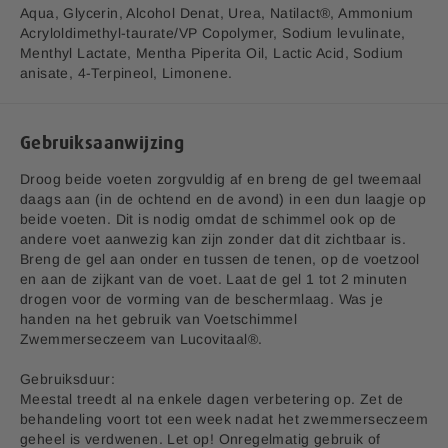
r
Aqua, Glycerin, Alcohol Denat, Urea, Natilact®, Ammonium
Adres:
Vluchtoord 17, 5406XP Uden
i
Acryloldimethyl-taurate/VP Copolymer, Sodium levulinate,
j
Menthyl Lactate, Mentha Piperita Oil, Lactic Acid, Sodium
anisate, 4-Terpineol, Limonene.
EAN code:
8713713064000
Gebruiksaanwijzing
Droog beide voeten zorgvuldig af en breng de gel tweemaal
daags aan (in de ochtend en de avond) in een dun laagje op
beide voeten. Dit is nodig omdat de schimmel ook op de
andere voet aanwezig kan zijn zonder dat dit zichtbaar is.
Breng de gel aan onder en tussen de tenen, op de voetzool
en aan de zijkant van de voet. Laat de gel 1 tot 2 minuten
drogen voor de vorming van de beschermlaag. Was je
handen na het gebruik van Voetschimmel
Zwemmerseczeem van Lucovitaal®.
Gebruiksduur:
Meestal treedt al na enkele dagen verbetering op. Zet de
behandeling voort tot een week nadat het zwemmerseczeem
geheel is verdwenen. Let op! Onregelmatig gebruik of