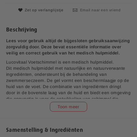
a
i
n
Zet op verlanglijstje
Email naar een vriend
j
d
s
e
a
Beschrijving
f
b
Lees voor gebruik altijd de bijgesloten gebruiksaanwijzing
e
zorgvuldig door. Deze bevat essentiële informatie over
e
veilig en correct gebruik van het medisch hulpmiddel.
l
Lucovitaal Voetschimmel is een medisch hulpmiddel.
d
Dit medisch hulpmiddel met natuurlijke en natuurverwante
i
ingrediënten, ondersteunt bij de behandeling van
n
zwemmerseczeem. De gel vormt een beschermlaagje op de
g
huid van de voet. De combinatie van ingrediënten dringt
e
door in de bovenste laag van de huid en biedt een omgeving
n
die ongunstig is voor de ontwikkeling van schimmel die
-
zwemmerseczeem veroorzaakt. Vrij van parabenen.
Toon meer
g
a
Aanvullende informatie:
l
Bedrijfsnaam:
P.K. Benelux B.V.
l
Samenstelling & Ingrediënten
e
E-mailadres:
klantenservice@lucovitaal.nl