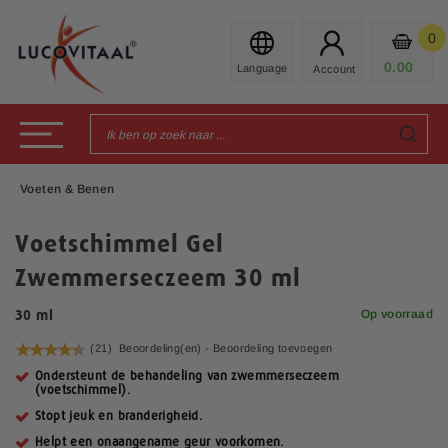
Ga
naar
0
Mijn
de
Prod
0.00
€
inhoud
Toggle Nav
Voeten & Benen
Voetschimmel Gel
Zwemmerseczeem 30 ml
Op voorraad
30 ml
Waardering:
(21)
Beoordeling(en) -
Beoordeling toevoegen
88
100
% of
Ondersteunt de behandeling van zwemmerseczeem
(voetschimmel).
Stopt jeuk en branderigheid.
Helpt een onaangename geur voorkomen.