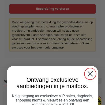
Beoordeling versturen
Door wetgeving met betrekking tot gezondheidsclaims op
voedingssupplementen, cosmetische producten en
medische hulpmiddelen mogen wij helaas geen
(geschreven) klantervaringen publiceren op onze site
voor dit product. Eventuele toelichting bij de beoordeling
gebruiken we om ons assortiment te verbeteren. Onze
excuses voor het eventuele ongemak.
Ontvang exclusieve
Meer voor jou
aanbiedingen in je mailbox.
Krijg toegang tot exclusieve VIP sales, dagdeals,
shopping nights & nieuwtjes en ontvang een
kortingscode t.w.v. € 3.00!