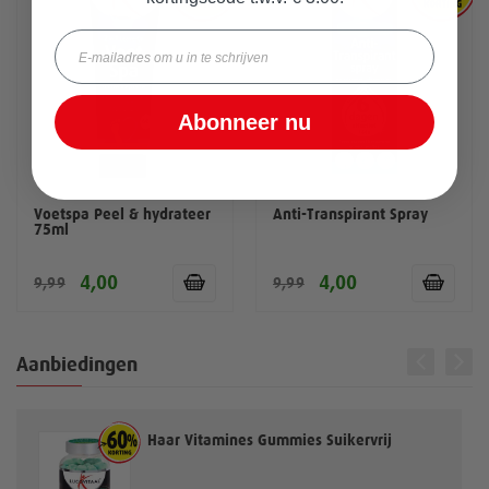
Email
Abonneer nu
Voetspa Peel & hydrateer
Anti-Transpirant Spray
75ml
4,00
4,00
9,99
9,99
Aanbiedingen
Haar Vitamines Gummies Suikervrij