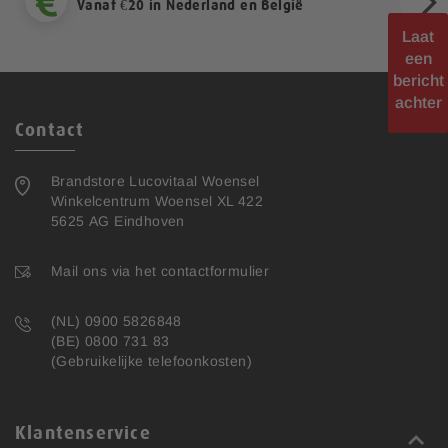
Vanaf €20 in Nederland en België
Laat
een
ext
bericht
achter
Contact
Brandstore Lucovitaal Woensel
Winkelcentrum Woensel XL 422
5625 AG Eindhoven
Mail ons via het contactformulier
(NL) 0900 5826848
(BE) 0800 731 83
(Gebruikelijke telefoonkosten)
Klantenservice