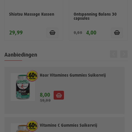
Shiatsu Massage Kussen
Ontspanning Balans 30
capsules
29,99
4,00
9,99
Aanbiedingen
Haar Vitamines Gummies Suikervrij
8,00
S
19,99
p
e
c
i
a
Vitamine C Gummies Suikervrij
l