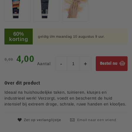
l
d
i
n
G
g
a
60%
e
geldig t/m maandag 10 augustus 9 uur.
n
korting
n
a
-
a
g
r
S
4,00
a
9,99
h
p
l
Aantal
Bestel nu
e
e
l
t
c
e
b
i
r
Over dit product
e
a
i
g
l
Ideaal na huishoudelijke taken, tuinieren, klusjes en
j
i
e
industrieel werk! Verzorgt, voedt en beschermt de huid
n
p
intensief bij extreem droge, schrale, ruwe handen en kloofjes.
v
r
a
i
n
Zet op verlanglijstje
Email naar een vriend
j
d
s
e