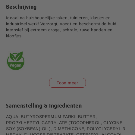
a
Beschrijving
f
b
Ideaal na huishoudelijke taken, tuinieren, klusjes en
e
industrieel werk! Verzorgt, voedt en beschermt de huid
e
intensief bij extreem droge, schrale, ruwe handen en
l
kloofjes.
d
i
n
g
e
n
-
v1.2
Toon meer
g
Aanvullende informatie:
a
l
Bedrijfsnaam:
P.K. Benelux B.V.
l
E-mailadres:
klantenservice@lucovitaal.nl
Samenstelling & Ingrediënten
e
r
Adres:
Vluchtoord 17, 5406XP Uden
AQUA, BUTYROSPERMUM PARKII BUTTER,
i
PROPYLHEPTYL CAPRYLATE (TOCOPHEROL, GLYCINE
j
SOY (SOYBEAN) OIL), DIMETHICONE, POLYGLYCERYL-3
EAN code:
8713713025223
METHYLGLUCOSE DISTEARATE, CETEARYL ALCOHOL,