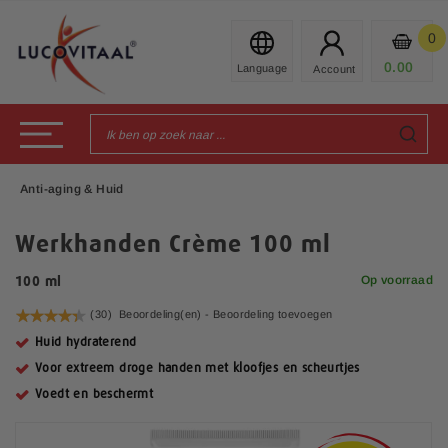
Ga
naar
0
Mijn
de
Prod
0.00
€
inhoud
Toggle Nav
Anti-aging & Huid
Werkhanden Crème 100 ml
Op voorraad
100 ml
Waardering:
(30)
Beoordeling(en) -
Beoordeling toevoegen
88
100
% of
Huid hydraterend
Voor extreem droge handen met kloofjes en scheurtjes
Voedt en beschermt
G