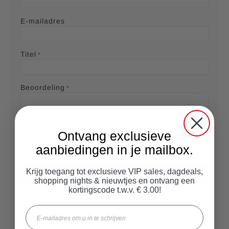
r
r
r
r
r
e
s
s
s
s
e
E-mailadres
l
p
Titel
a
g
Beoordeling
i
n
a
Ontvang exclusieve
aanbiedingen in je mailbox.
Ik raad dit product aan
Krijg toegang tot exclusieve VIP sales, dagdeals,
Beoordeling versturen
shopping nights & nieuwtjes en ontvang een
kortingscode t.w.v. € 3.00!
Door wetgeving met betrekking tot gezondheidsclaims op
Email
voedingssupplementen, cosmetische producten en
medische hulpmiddelen mogen wij helaas geen