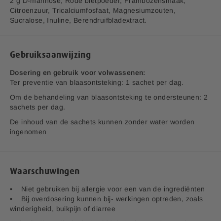
i
2 g D-mannose, Rode bietpoeder, Frambozensmaak,
j
Citroenzuur, Tricalciumfosfaat, Magnesiumzouten,
v1.0
Sucralose, Inuline, Berendruifbladextract.
Aanvullende informatie:
Bedrijfsnaam:
P.K. Benelux B.V.
Gebruiksaanwijzing
E-mailadres:
klantenservice@lucovitaal.nl
Adres:
Vluchtoord 17, 5406XP Uden
Dosering en gebruik voor volwassenen:
Ter preventie van blaasontsteking: 1 sachet per dag.
Om de behandeling van blaasontsteking te ondersteunen: 2
EAN code:
8713713085258
sachets per dag.
De inhoud van de sachets kunnen zonder water worden
ingenomen
Waarschuwingen
• Niet gebruiken bij allergie voor een van de ingrediënten
• Bij overdosering kunnen bij- werkingen optreden, zoals
winderigheid, buikpijn of diarree