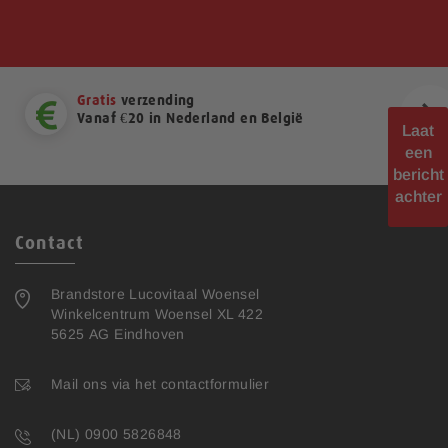
Gratis
verzending
Vanaf €20 in Nederland en België
Laat
een
bericht
ext
achter
Contact
Brandstore Lucovitaal Woensel
Winkelcentrum Woensel XL 422
5625 AG Eindhoven
Mail ons via het contactformulier
(NL) 0900 5826848