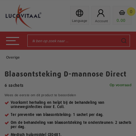
Ga
naar
0
Mijn
de
Prod
0.00
€
inhoud
Toggle Nav
Overige
Blaasontsteking D-mannose Direct
Op voorraad
6 sachets
Wees de eerste om dit product te beoordelen
Voorkomt herhaling en helpt bij de behandeling van
urineweginfecties door E. Coli.
Ter preventie van blaasontsteking: 1 sachet per dag.
Om de behandeling van blaasontsteking te ondersteunen: 2 sachets
per dag.
Medisch hulpmiddel CE0481.