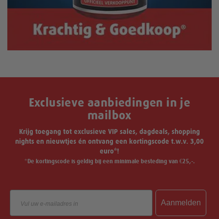
Exclusieve aanbiedingen in je
mailbox
Krijg toegang tot exclusieve VIP sales, dagdeals, shopping
nights en nieuwtjes én ontvang een kortingscode t.w.v. 3,00
euro*!
*De kortingscode is geldig bij een minimale besteding van €25,-.
Email
Aanmelden