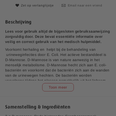
n
j
Zet op verlanglijstje
Email naar een vriend
d
s
e
a
Beschrijving
f
b
Lees voor gebruik altijd de bijgesloten gebruiksaanwijzing
e
zorgvuldig door. Deze bevat essentiële informatie over
e
veilig en correct gebruik van het medisch hulpmiddel.
l
d
Voorkomt herhaling en helpt bij de behandeling van
i
urineweginfecties door E. Coli. Het actieve bestanddeel is
n
D-Mannose. D-Mannose is van nature aanwezig in het
g
menselijk metabolisme. D-Mannose hecht zich aan E. coli-
e
bacteriën en voorkomt dat de bacteriën zich aan de wanden
n
van de urinewegen hechten. De bacteriën worden
-
vervolgens tijdens het plassen gemakkelijk uit het lichaam
g
verwijderd.
Toon meer
a
l
l
e
Samenstelling & Ingrediënten
r