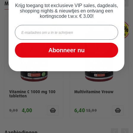
Meer voor jou
Krijg toegang tot exclusieve VIP sales, dagdeals,
shopping nights & nieuwtjes en ontvang een
kortingscode t.w.v. € 3.00!
Email
Abonneer nu
Vitamine C 1000 mg 100
Multivitamine Vrouw
tabletten
4,00
6,40
9,99
15,99
Aanbiedingen