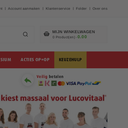
nt
Account aanmaken
Klantenservice
Folder
Over ons
MIJN WINKELWAGEN
0.00
€
0 Product(en)
-
SIUM
ACTIES OP=OP
KEUZEHULP
Veilig
betalen