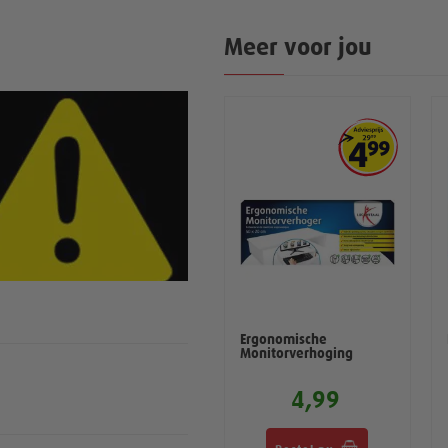
Meer voor jou
Multi+ Compleet
Ergonomische
Vitaminen Mineralen
Monitorverhoging
 met uw gebruikelijke
aat aannemen.
4,00
4,99
9,99
agen omdat u dan