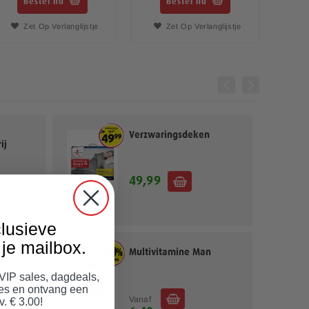
Bestel nu
Bestel nu
Zet Op Verlanglijstje
Zet Op Verlanglijstje
Verzwaringsdeken
ij
49,99
lusieve
je mailbox.
ies
Multivitamine Man
 VIP sales, dagdeals,
jes en ontvang een
Vanaf
v. € 3.00!