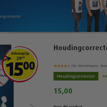
ngcorrector
Houdingcorrect
Waardering:
(50)
Beoordeling(en) -
Beoo
75
100
% of
Houdingcorrector
Ad
15,00
Over dit product