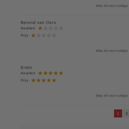
Was dit een nuttige
Berend van Oers
Kwaliteit
Prijs
Was dit een nuttige
Erwin
Kwaliteit
Prijs
Was dit een nuttige
U lees 
P
1
2