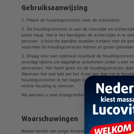
Bestel nu
Bestel nu
l
Wanneer u 4 uur per dag niet kan volhouden stel de Ho
Gebruiksaanwijzing
d
Zet Op Verlanglijstje
Zet Op Verlanglijstje
begin niet te strak af zodat u langzaam kan wennen aan 
i
houding.
1. Plaats de houdingcorrector over de schouders.
n
g
Wij wensen u veel draagcomfort !
2. De houdingcorrector is aan de voorzijde en achterzijd
e
juiste maat. Het is het handigste de achterzijde in te st
n
persoon. U kunt de bandjes strakker trekken met de ge
-
Een verkeerde lichaamshouding
waarmee de houdingcorrector kleiner of groter gemaak
g
Een verkeerde lichaamshouding is iets wat er in de loop d
3. Draag voor een optimaal resultaat de houdingcorrecto
a
Bamboe
verkeerde lichaamshouding is een gewoonte geworden. H
overdag tijdens uw dagelijkse activiteiten zodat u een 
Schoonmaakdoeken
l
lopen heeft een grote invloed op de werking van het lic
aannemen. Het heeft geen zin de houdingcorrector tijde
l
Wanneer het niet lukt om het 4 uur per dag vol te hou
e
4,99
houdingcorrector in het begin niet te strak af te stellen
r
Correcte lichaamshouding
rechte houding te wennen.
i
Het is lastig om te weten wat nou precies een goede hou
j
Wij wensen u veel draagcomfort !
er sprake is van symmetrie van de lichaamsdelen. Daarna
specifieke lichaamsdelen in de juiste positie staan en
wel aangespannen zijn. Bij een goede houding is het ge
Pre & Probiotica Sachets
zodat het niet te veel moeite kost om een goede balans
Waarschuwingen
Dit houdt het volgende in;
6,00
✓ Je kunt een verticale lijn trekken vanaf het oor tot h
S
Buiten bereik van jonge kinderen houden.