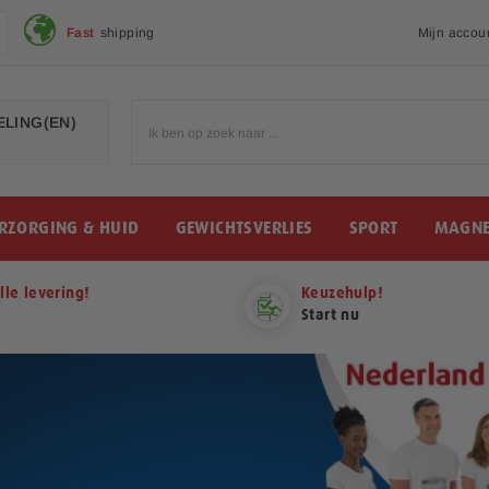
Fast
shipping
Mijn accou
LING(EN)
RZORGING & HUID
GEWICHTSVERLIES
SPORT
MAGNE
lle levering!
Keuzehulp!
Start nu