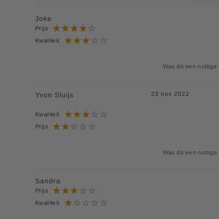
Joke
EAN code:
8713713024745
Prijs
Kwaliteit
Was dit een nuttige
23 nov 2022
Yvon Sluijs
Kwaliteit
Prijs
Was dit een nuttige
Sandra
Prijs
Kwaliteit