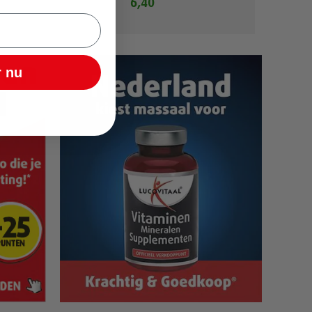
6,40
 nu