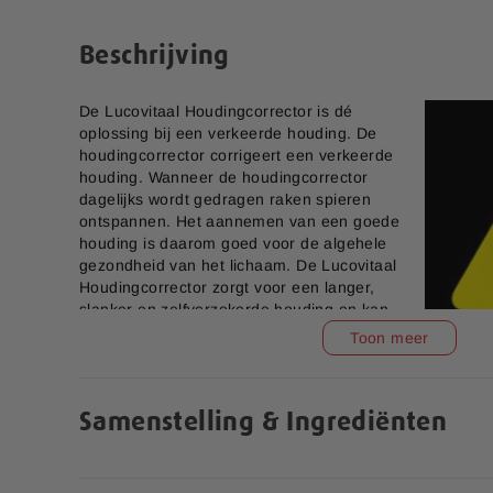
e
n
r
a
Beschrijving
i
a
j
r
h
De Lucovitaal Houdingcorrector is dé
e
oplossing bij een verkeerde houding. De
t
houdingcorrector corrigeert een verkeerde
b
houding. Wanneer de houdingcorrector
e
dagelijks wordt gedragen raken spieren
g
ontspannen. Het aannemen van een goede
i
houding is daarom goed voor de algehele
n
gezondheid van het lichaam. De Lucovitaal
v
Houdingcorrector zorgt voor een langer,
a
slanker en zelfverzekerde houding en kan
n
comfortabel worden gedragen onder kleding
Toon meer
d
zonder dat dit opvalt. Het materiaal is dun en
e
heel zacht en biedt veel comfort.
Ergonomische
Ergonomisch Rugkussen
Monitorverhoging
a
Draag de houdingcorrector minimaal 4 tot 6 uur overdag
f
Samenstelling & Ingrediënten
dagelijkse activiteiten zodat u een rechtere houding g
4,99
14,99
b
e
Het heeft geen zin de houdingcorrector 's nachts te dr
e
ontspannen ligt.