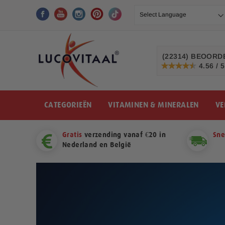
Ga
naar
de
inhoud
(22314)
BEOORDE
4.56 / 5
91%
CATEGORIEËN
VITAMINEN & MINERALEN
VE
Gratis
verzending vanaf €20 in
Sne
Nederland en België