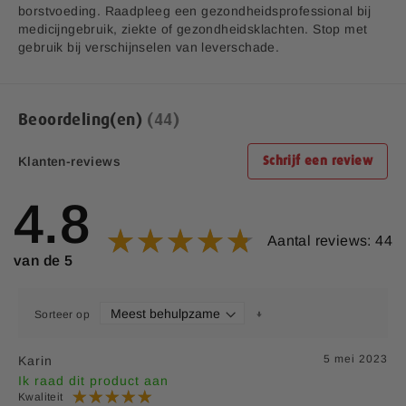
pentahydraat)
borstvoeding. Raadpleeg een gezondheidsprofessional bij
medicijngebruik, ziekte of gezondheidsklachten. Stop met
Vitamine D3 (Cholecalciferol)
7,5 mcg
150
gebruik bij verschijnselen van leverschade.
Vitamine B12
2,5 mcg
100
(Methylcobalamine)
Overgang Balans 30 tabletten: EAN 8713713023694
Beoordeling(en)
44
Overgang Balans 120 tabletten: EAN 8713713082974
*RI = Referentie inname.
**RI = Referentie inname is niet vastgesteld
v1.8
Klanten-reviews
Schrijf een review
Aanvullende informatie:
4.8
Bedrijfsnaam:
P.K. Benelux B.V.
E-mailadres:
klantenservice@lucovitaal.nl
Aantal reviews: 44
van de 5
Adres:
Vluchtoord 17, 5406XP Uden
Sorteer op
5 mei 2023
Karin
Ik raad dit product aan
Kwaliteit