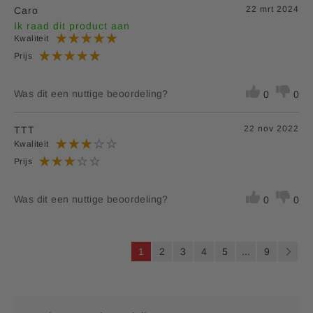
22 mrt 2024
Caro
Ik raad dit product aan
Kwaliteit
Prijs
Was dit een nuttige beoordeling?
0
0
22 nov 2022
TTT
Kwaliteit
Prijs
Was dit een nuttige beoordeling?
0
0
P
U
P
P
P
P
P
1
2
3
4
5
...
9
a
l
a
a
a
a
a
P
V
g
i
e
g
g
g
g
g
a
o
n
a
e
i
i
i
i
i
g
l