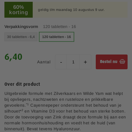
a
96
100
% of
h
l
60%
e
geldig t/m maandag 10 augustus 9 uur.
korting
l
t
e
b
r
Verpakkingsvorm
120 tabletten - 16
e
i
g
j
30 tabletten - 6,4
120 tabletten - 16
i
n
v
6,40
a
Aantal
Bestel nu
n
d
e
a
Over dit product
f
b
Uitgebreide formule met Zilverkaars en Wilde Yam wat helpt
e
bij opvliegers, nachtzweten en rusteloze en prikkelbare
e
*1
gevoelens.
Cayennepeper ondersteunt het behoud van je
l
2
silhouet*
en Vitamine D3 voor het behoud van sterke botten.
d
Door de toevoeging van Zink draagt deze formule bij aan een
i
normale hormoonhuishouding en voedt het de huid (van
n
binnenuit). Bevat tevens Hyaluronzuur.