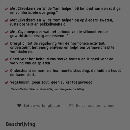
g
e
Met Zilverkaars en Wilde Yam helpen bij behoud van een rustige
n
en comfortabele overgang.*
-
Met Zilverkaars en Wilde Yam helpen bij opvliegers, zweten,
g
rusteloosheid en prikkelbaarheid.
a
Met Cayennepeper wat het behoud van je silhouet en de
l
gewichtsbeheersing ondersteunt.*
l
Draagt bij tot de regulering van de hormonale activiteit,
e
ondersteunt het energieniveau en helpt om vermoeidheid te
verminderen.
r
i
Goed voor het behoud van sterke botten en is goed voor de
werking van de spieren.
j
Ondersteunt de normale hormoonhuishouding, de huid en houdt
de haren sterk.
Vegetarisch, geen zout, geen suiker toegevoegd
*Gezondheidsclaims in afwachting van Europese toelating.
Zet op verlanglijstje
Email naar een vriend
Beschrijving