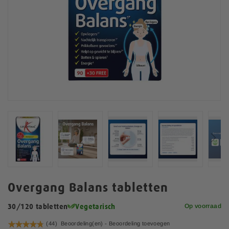
n
d
e
v
a
n
d
e
a
f
b
e
e
l
d
i
n
G
g
a
Overgang Balans tabletten
e
n
n
a
Op voorraad
30/120 tabletten
Vegetarisch
-
a
g
Waardering:
(44)
Beoordeling(en) -
Beoordeling toevoegen
r