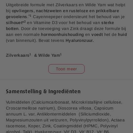
Uitgebreide formule met Zilverkaars en Wilde Yam wat helpt
bij
opvliegers, nachtzweten en rusteloze en prikkelbare
*1
gevoelens
.
Cayennepeper ondersteunt het behoud van je
2
silhouet*
en Vitamine D3 voor het behoud van
sterke
botten
. Door de toevoeging van Zink draagt deze formule bij
aan een normale
hormoonhuishouding
en
voedt
het de
huid
(van binnenuit). Bevat tevens
Hyaluronzuur.
1
1
Zilverkaars
& Wilde Yam
Zilverkaars en Wilde Yam helpen bij opvliegers,
Toon meer
nachtzweten, rusteloze en prikkelbare gevoelens en helpen
*
bij het behoud van een rustige en comfortabele overgang.
Samenstelling & Ingrediënten
2
Cayennepeper
Vulmiddelen (Calciumcarbonaat, Microkristallijne cellulose,
Cayennepeper ondersteunt het behoud van je silhouet en
Croscarmellose natrium), Dioscorea villosa, Capsicum
*
ondersteunt de gewichtsbeheersing.
annuum L. var, Antiklontermiddelen (Siliciumdioxide,
Magnesiumzouten uit vetzuren, Polyvinylpyrrolidon), Actaea
4
Vitamine B6
racemose, Koper, Zink, Coatingmiddel (HPMC, Polyvinyl
alcohol, Talk), Hyaluronzuur, Vit’ D3, Vit’ B12, Vit’ B6.
Vitamine B6 draagt bij tot de regulering van de hormonale