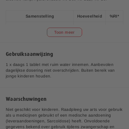
activiteit, ondersteunt het energieniveau en helpt om
vermoeidheid te verminderen.
Samenstelling
Hoeveelheid
%RI*
Wilde Yam (Dioscorea villosa )
3
Vitamine D3
125 mg
**
Toon meer
gestandaardiseerd op 16-22%
Vitamine D3 is goed voor het behoud van sterke botten en is
saponosides
goed voor de werking van de spieren.
Zilverkaars wortelextract
30 mg
**
Gebruiksaanwijzing
(Actaea racemose) 4:1
Zink
1 x daags 1 tablet met ruim water innemen. Aanbevolen
Zink ondersteunt de normale hormoonhuishouding, de huid
Cayenne peper extract
90 mg
**
dagelijkse dosering niet overschrijden. Buiten bereik van
en houdt de haren sterk.
(Capsicum annuum L. var)
jonge kinderen houden.
Zink (Oxide)
10 mg
100
Hyaluronzuur
*
Gezondheidsclaims in afwachting van Europese toelating.
4 mg
**
Waarschuwingen
(Natriumhyaluronaat)
Niet geschikt voor kinderen. Raadpleeg uw arts voor gebruik
Vitamine B6 (Pyridoxine HCI)
1,4 mg
100
als u medicijnen gebruikt of een medische aandoening
(leveraandoeningen, Sarcoïdose) heeft. Onvoldoende
Koper (Kopersulfaat
1 mg
100
gegevens bekend over gebruik tijdens zwangerschap en