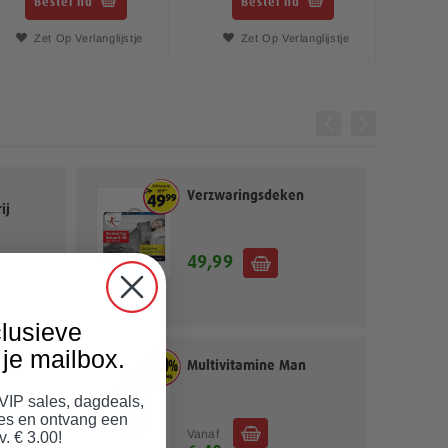
Bestel nu
Bestel nu
Zet Op Verlanglijstje
Zet Op Verlanglijstje
Verzwaringsdeken
ij
49,99
lusieve
je mailbox.
ies
Multivitamine Man
 VIP sales, dagdeals,
jes en ontvang een
Vanaf
v. € 3.00!