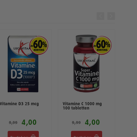
Vitamine D3 25 mcg
Vitamine C 1000 mg
D-Ma
100 tabletten
Blaas
Bruis
4,00
4,00
9,99
9,99
1