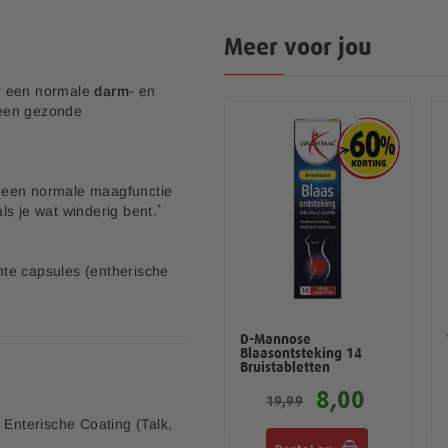
Meer voor jou
or een normale
darm
- en
 een gezonde
 een normale maagfunctie
*
ls je wat winderig bent.
te capsules (entherische
 worden.
ng.
Vitamine C 1000 mg
D-Mannose
100 tabletten
Blaasontsteking 14
Bruistabletten
4,00
8,00
9,99
19,99
, Enterische Coating (Talk,