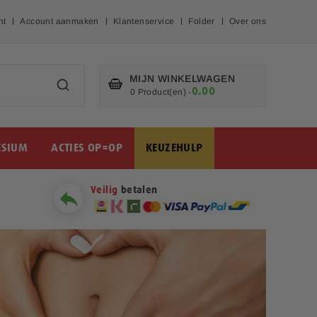
nt
Account aanmaken
Klantenservice
Folder
Over ons
MIJN WINKELWAGEN
0.00
€
0 Product(en)
-
SIUM
ACTIES OP=OP
KEUZEHULP
Veilig
betalen