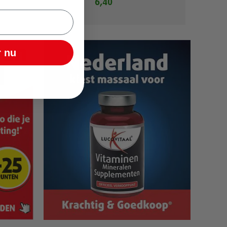
6,40
 nu