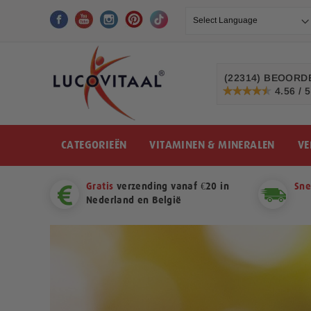
Ga
naar
de
inhoud
(22314)
BEOORDE
4.56 / 5
91%
CATEGORIEËN
VITAMINEN & MINERALEN
VE
Gratis
verzending vanaf €20 in
Sne
Nederland en België