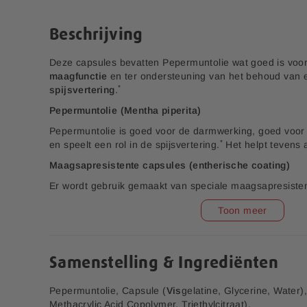
e
n
r
a
Beschrijving
i
a
j
r
Deze capsules bevatten Pepermuntolie wat goed is vo
h
maagfunctie
en ter ondersteuning van het behoud van
e
*
spijsvertering
.
t
b
Pepermuntolie (Mentha piperita)
e
Pepermuntolie is goed voor de darmwerking, goed voor
g
*
en speelt een rol in de spijsvertering.
Het helpt tevens a
i
n
Maagsapresistente capsules (entherische coating)
v
Er wordt gebruik gemaakt van speciale maagsapresisten
a
coating) zodat de ingrediënten pas in de darmen actief
n
Toon meer
d
*
Gezondheidsclaims in afwachting van Europese toelati
e
D-Mannose
Vitamine D3 25 mcg
Blaasontsteking 14
a
Bruistabletten
f
Samenstelling & Ingrediënten
8,00
4,00
b
19,99
9,99
e
Pepermuntolie, Capsule (
Vis
gelatine, Glycerine, Water)
e
Methacrylic Acid Copolymer, Triethylcitraat).