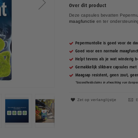
Over dit product
i
a
Deze capsules bevatten Pepermu
l
maagfunctie
en ter ondersteuni
e
p
r
i
Pepermuntolie is goed voor de da
j
Goed voor een normale maagfunctie
s
Helpt tevens als je wat winderig b
Gemakkelijk slikbare capsules me
Maagsap resistent, geen zout, gee
*Gezondheidsclaims in afwachting van Europes
Zet op verlanglijstje
E