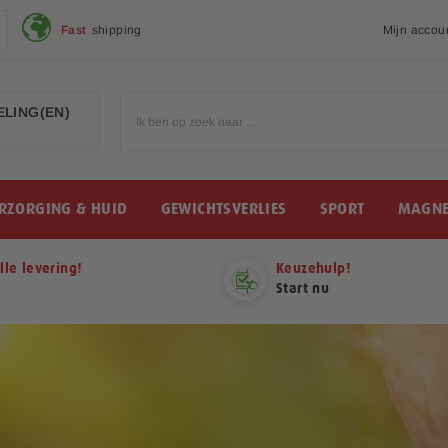
Fast
shipping
Mijn accou
LING(EN)
RZORGING & HUID
GEWICHTSVERLIES
SPORT
MAGNE
lle levering!
Keuzehulp!
Start nu