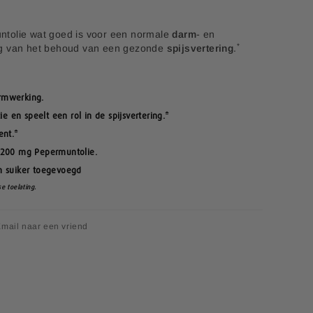
ntolie wat goed is voor een normale
darm
- en
*
ng van het behoud van een gezonde
spijsvertering
.
rmwerking.
 en speelt een rol in de spijsvertering.*
ent.*
t 200 mg Pepermuntolie.
n suiker toegevoegd
e toelating.
mail naar een vriend