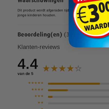
Waarschuwingen
14,99
p
e
Dit product wordt afgeraden tijdens zwangerschap en lac
c
jonge kinderen houden.
i
a
l
e
Beoordeling(en)
31
p
r
i
Klanten-reviews
j
s
4.4
van de 5