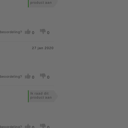
product aan
 beoordeling?
0
0
27 jan 2020
 beoordeling?
0
0
Ik raad dit
product aan
 beoordeling?
0
0