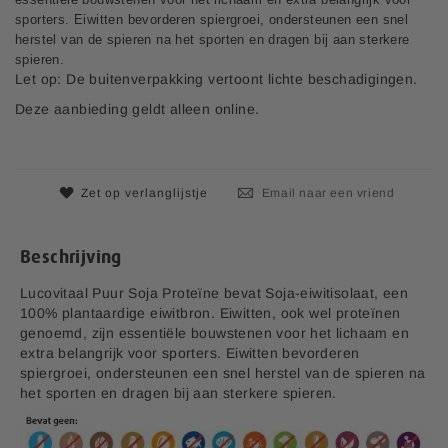
n
sporters. Eiwitten bevorderen spiergroei, ondersteunen een snel
d
herstel van de spieren na het sporten en dragen bij aan sterkere
e
spieren.
a
Let op: De buitenverpakking vertoont lichte beschadigingen.
f
Deze aanbieding geldt alleen online.
b
e
e
l
Zet op verlanglijstje
Email naar een vriend
d
i
n
Beschrijving
g
e
Lucovitaal Puur Soja Proteïne bevat Soja-eiwitisolaat, een
n
100% plantaardige eiwitbron. Eiwitten, ook wel proteïnen
-
genoemd, zijn essentiële bouwstenen voor het lichaam en
g
extra belangrijk voor sporters. Eiwitten bevorderen
a
spiergroei, ondersteunen een snel herstel van de spieren na
l
het sporten en dragen bij aan sterkere spieren.
l
e
r