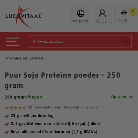
Ga
naar
0
Mijn
de
Prod
0.00
€
inhoud
Toggle Nav
Proteïne en Eiwitten
Puur Soja Proteïne poeder – 250
gram
Op voorraad
250 gram
Vegan
Waardering:
(4)
Beoordeling(en) -
Beoordeling toevoegen
85
100
% of
23 g eiwit per dosering
Ook geschikt voor een lactosevrij & vega(n) dieet
Bevat alle essentiële aminozuren (4,1 g BCAA’s)