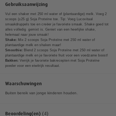
Waarvan suikers
0 g
0 g
Gebruiksaanwijzing
Voedingsvezel
0,5 g
0,1 g
Vul een shaker met 250 ml water of (plantaardige) melk. Voeg 2
scoops (±25 g) Soja Proteïne toe. Tip: Voeg Lucovitaal
Eiwitten
92 g
23 g
smaakdruppels toe en creëer je favoriete smaak. Shake goed tot
alles volledig gemixt is. Geniet van een heerlijke shake,
Zout
2,9 g
0,7 g
helemaal naar jouw smaak!
Shake:
Mix 2 scoops Soja Proteïne met 250 ml water of
plantaardige melk en shaken maar!
Smoothie:
Blend 2 scoops Soja Proteïne met 250 ml water of
Per
Per
plantaardige melk en je favoriete fruit voor een voedzame boost!
Aminozuurprofiel
100
25
Bakken:
Verrijk je favoriete bakrecepten met Soja Proteïne
gram
gram
poeder voor een eiwitrijk resultaat.
Alanine
3,9 g
1,0 g
Waarschuwingen
Arginine
7,3 g
1,8 g
Buiten bereik van jonge kinderen houden.
10,8
2,7 g
Asparaginezuur
g
Cysteine
1,3 g
0,3 g
Beoordeling(en)
4