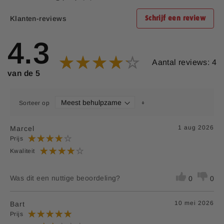
18,6
Glutaminezuur
4,7 g
Klanten-reviews
Schrijf een review
g
Glycine
3,8 g
0,9 g
4.3
Histidine
2,3 g
0,6 g
Aantal reviews: 4
van de 5
1
Isoleucine
4,4 g
1,1 g
1
Leucine
7,4 g
1,9 g
Sorteer op
Lysine
5,8 g
1,5 g
1 aug 2026
Marcel
1,2 g
Prijs
Methionine
0,3 g
Kwaliteit
Fenylalanine
4,9 g
1,2 g
Was dit een nuttige beoordeling?
0
0
Proline
4,2 g
1,1 g
10 mei 2026
Bart
Serine
4,8 g
1,2 g
Prijs