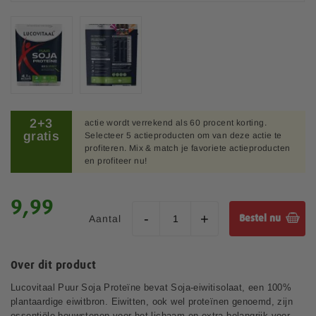
b
e
e
l
d
i
n
G
g
a
2+3
e
actie wordt verrekend als 60 procent korting.
n
gratis
Selecteer 5 actieproducten om van deze actie te
n
a
profiteren. Mix & match je favoriete actieproducten
-
a
en profiteer nu!
g
r
a
h
l
e
9,99
l
t
Aantal
Bestel nu
e
b
r
e
i
g
j
Over dit product
i
n
Lucovitaal Puur Soja Proteïne bevat Soja-eiwitisolaat, een 100%
v
plantaardige eiwitbron. Eiwitten, ook wel proteïnen genoemd, zijn
a
essentiële bouwstenen voor het lichaam en extra belangrijk voor