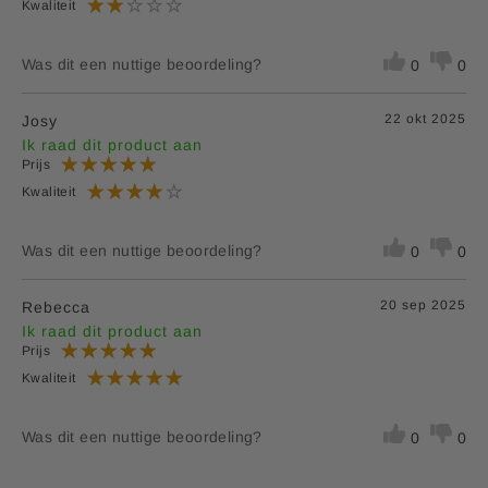
Threonine
3,5 g
0,9 g
Kwaliteit
Tryptofaan
1,1 g
0,3 g
Was dit een nuttige beoordeling?
0
0
Tyrosine
3,4 g
0,9 g
22 okt 2025
Josy
1
Valine
4,2 g
1,1 g
Ik raad dit product aan
Prijs
1
BCAAs (Branched Chain Amino Acids)
Kwaliteit
Was dit een nuttige beoordeling?
0
0
20 sep 2025
Rebecca
Ik raad dit product aan
Prijs
Kwaliteit
Was dit een nuttige beoordeling?
0
0