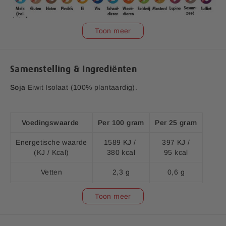
i
j
Toon meer
Samenstelling & Ingrediënten
V1.0
Soja
Eiwit Isolaat (100% plantaardig).
Aanvullende informatie:
Bedrijfsnaam:
P.K. Benelux B.V.
Voedingswaarde
Per 100 gram
Per 25 gram
E-mailadres:
klantenservice@lucovitaal.nl
Adres:
Vluchtoord 17, 5406XP Uden
Energetische waarde
1589 KJ /
397 KJ /
(KJ / Kcal)
380 kcal
95 kcal
EAN code:
8713713096117
Vetten
2,3 g
0,6 g
Waarvan verzadigd
0,8 g
0,2 g
Toon meer
Koolhydraten
0 g
0 g