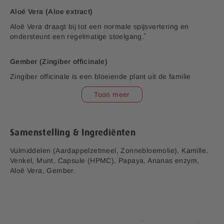
b
Aloë Vera (Aloe extract)
e
e
Aloë Vera draagt bij tot een normale spijsvertering en
l
*
ondersteunt een regelmatige stoelgang.
d
i
Gember (Zingiber officinale)
n
g
Zingiber officinale is een bloeiende plant uit de familie
e
Zingiberaceae. Gember zorgt mede voor een goede
n
Toon meer
maagfunctie en helpt bij een opgeblazen gevoel na het
-
*
eten.
g
a
Kamille (Matricaria Chamomilla flos), Venkel (Foeniculum
Samenstelling & Ingrediënten
l
vulgare fructus) en Munt (Mentha piperita)
l
Vulmiddelen (Aardappelzetmeel, Zonnebloemolie), Kamille,
e
Echte kamille (Matricaria chamomilla) is een plant uit de
Venkel, Munt, Capsule (HPMC), Papaya, Ananas enzym,
r
composietenfamilie (Asteraceae). De soort komt overal in
Aloë Vera, Gember.
i
Europa voor.
j
Venkel (Foeniculum vulgare) is een plant uit de
schermbloemenfamilie (Apiaceae).
Munt is een geslacht van vaste planten uit de