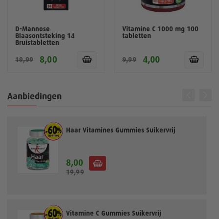
D-Mannose
Vitamine C 1000 mg 100
Blaasontsteking 14
tabletten
Bruistabletten
8,00
4,00
19,99
9,99
Aanbiedingen
Haar Vitamines Gummies Suikervrij
8,00
S
19,99
p
e
c
i
a
Vitamine C Gummies Suikervrij