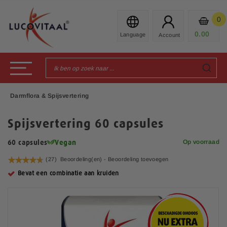
Ga
naar
0
Mijn
de
Prod
0.00
€
inhoud
Toggle Nav
Darmflora & Spijsvertering
Spijsvertering 60 capsules
Op voorraad
60 capsules
Vegan
Waardering:
(27)
Beoordeling(en) -
Beoordeling toevoegen
94
100
% of
Bevat een combinatie aan kruiden
G
a
n
a