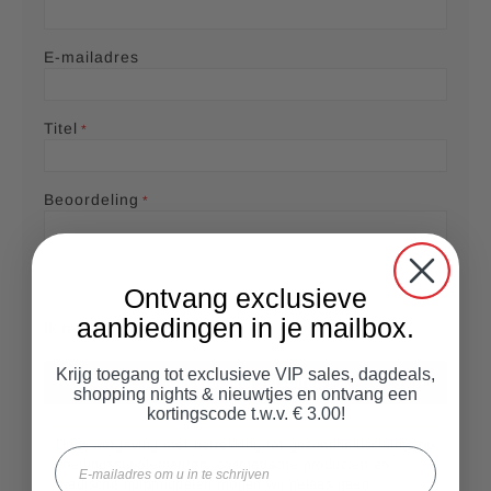
r
r
r
r
r
e
s
s
s
s
e
E-mailadres
l
p
Titel
a
g
Beoordeling
i
n
a
Ontvang exclusieve
aanbiedingen in je mailbox.
Ik raad dit product aan
Krijg toegang tot exclusieve VIP sales, dagdeals,
Beoordeling versturen
shopping nights & nieuwtjes en ontvang een
kortingscode t.w.v. € 3.00!
Door wetgeving met betrekking tot gezondheidsclaims op
Email
voedingssupplementen, cosmetische producten en
medische hulpmiddelen mogen wij helaas geen