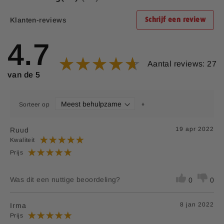
Klanten-reviews
Schrijf een review
4.7
Aanvullende informatie:
Bedrijfsnaam:
P.K. Benelux B.V.
Aantal reviews: 27
E-mailadres:
klantenservice@lucovitaal.nl
van de 5
Adres:
Vluchtoord 17, 5406XP Uden
Sorteer op
EAN code:
8713713023564
19 apr 2022
Ruud
Kwaliteit
Prijs
Was dit een nuttige beoordeling?
0
0
8 jan 2022
Irma
Prijs