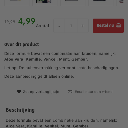
i
n
G
g
a
e
S
4,99
n
19,99
n
p
Aantal
Bestel nu
a
-
e
a
g
c
r
a
i
h
Over dit product
l
a
e
l
l
Deze formule bevat een combinatie aan kruiden, namelijk:
t
e
e
Aloë
Vera
,
Kamille
,
Venkel
,
Munt
,
Gember
.
b
r
p
e
Let op: De buitenverpakking vertoont lichte beschadigingen.
i
r
g
j
i
Deze aanbieding geldt alleen online.
i
j
n
s
v
Zet op verlanglijstje
Email naar een vriend
a
n
d
Beschrijving
e
a
Deze formule bevat een combinatie aan kruiden, namelijk:
f
Aloë
Vera
,
Kamille
,
Venkel
,
Munt
,
Gember
.