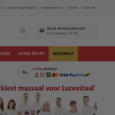
nt
Account aanmaken
Klantenservice
Folder
Over ons
MIJN WINKELWAGEN
0.00
€
0 Product(en)
-
SIUM
ACTIES OP=OP
KEUZEHULP
Veilig
betalen