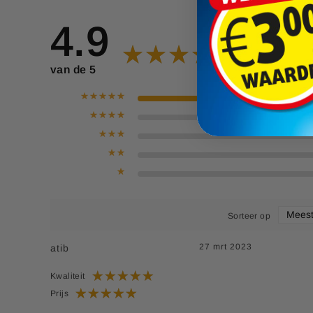
14,99
p
e
4.9
c
i
a
van de 5
l
e
p
r
i
j
s
Sorteer op
27 mrt 2023
atib
Kwaliteit
Prijs