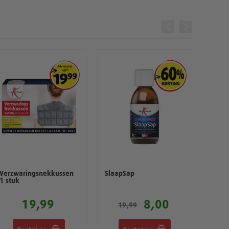
Verzwaringsnekkussen
SlaapSap
Slaap
1 stuk
paar
19,99
8,00
19,99