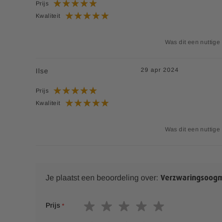
Prijs
Kwaliteit
Was dit een nuttige
29 apr 2024
Ilse
Prijs
Kwaliteit
Was dit een nuttige
Je plaatst een beoordeling over:
Verzwaringsoogm
1
2
3
4
5
Prijs
s
s
s
s
s
t
t
t
t
t