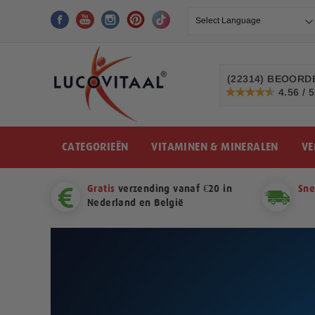
Ga
naar
de
inhoud
(22314)
BEOORDE
4.56 / 5
91%
CATEGORIEËN
VITAMINEN & MINERALEN
VE
Gratis
verzending vanaf €20 in
Sne
Nederland en België