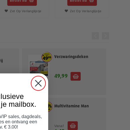
Bestel nu
Bestel nu
Zet Op Verlanglijstje
Zet Op Verlanglijstje
Verzwaringsdeken
ij
49,99
lusieve
je mailbox.
ies
Multivitamine Man
 VIP sales, dagdeals,
jes en ontvang een
Vanaf
v. € 3.00!