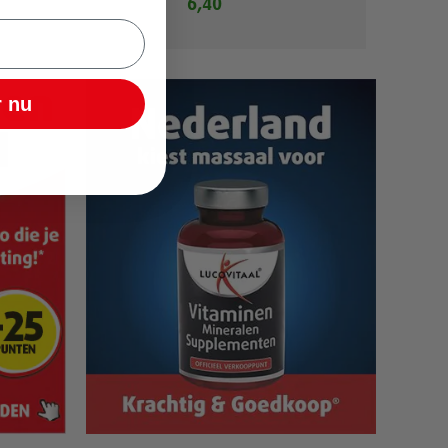
6,40
 nu