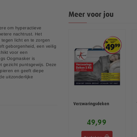
Meer voor jou
ere om hyperactieve
etere nachtrust. Het
tegen licht en te zorgen
ft geborgenheid, een veilig
chikt voor een
ings Oogmasker is
et gezicht puntsgewijs. Deze
pieren en geeft diepe
e uitzonderlijke
Verzwaringsknuffel 1
Verzwaringsdeken
stuk
29,99
49,99
.