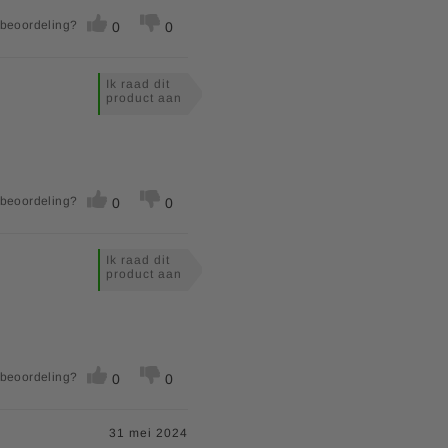
 beoordeling?
0
0
Ik raad dit
product aan
 beoordeling?
0
0
Ik raad dit
product aan
 beoordeling?
0
0
31 mei 2024