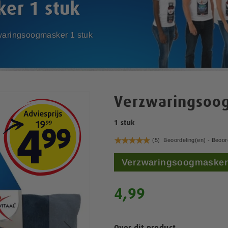
er 1 stuk
aringsoogmasker 1 stuk
Verzwaringsoog
1 stuk
Waardering:
(5)
Beoordeling(en) -
Beoor
98
100
% of
Verzwaringsoogmasker
4,99
Over dit product