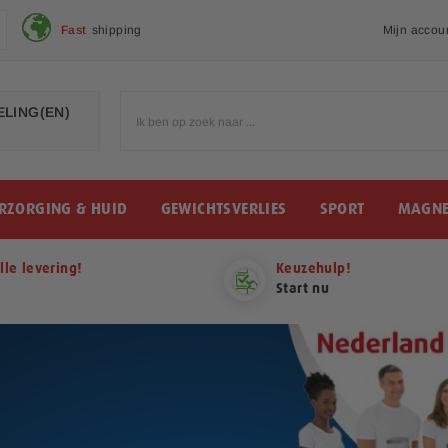
Fast
shipping
Mijn accou
LING(EN)
RZORGING & HUID
GEWICHTSVERLIES
SPORT
MAGNE
lle levering!
Keuzehulp!
Start nu