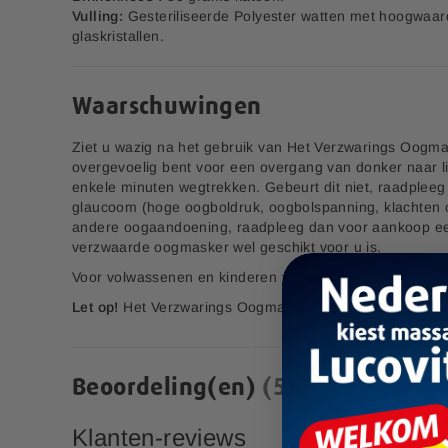
Bestel nu
Bestel nu
l
Vulling:
Gesteriliseerde Polyester watten met hoogwaard
d
glaskristallen.
Zet Op Verlanglijstje
Zet Op Verlanglijstje
i
EAN code:
8713713091488
n
g
Waarschuwingen
e
n
Ziet u wazig na het gebruik van Het Verzwarings Oogmas
-
overgevoelig bent voor een overgang van donker naar l
g
enkele minuten wegtrekken. Gebeurt dit niet, raadpleeg
a
Bamboe
glaucoom (hoge oogboldruk, oogbolspanning, klachten 
Schoonmaakdoeken
l
andere oogaandoening, raadpleeg dan voor aankoop een
l
verzwaarde oogmasker wel geschikt voor u is.
e
4,99
r
Voor volwassenen en kinderen vanaf 6 jaar.
i
Let op!
Het Verzwarings Oogmasker niet wassen!
j
Pre & Probiotica Sachets
Beoordeling(en)
5
Klanten-reviews
6,00
S