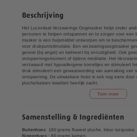
e
n
r
a
Beschrijving
i
a
j
r
Het Lucovitaal Verzwarings Oogmasker helpt onder and
h
personen te helpen ontspannen en te zorgen voor een b
e
masker is een hulpmiddel ontworpen om te beschermen 
t
voor drukpuntstimulatie. Een verzwaringsoogmasker gee
b
gevoel (bij angst) en kalmeert bij onrustigheid. Ook ges
e
ontspanningsmoment of tijdens meditatie. Het Verzwar
g
verzwaard met hypoallergene korreltjes en stimuleert h
i
druk stimuleert een gewaarwording van aanraking van s
n
ontspanning. De uitwasbare hoes is ook nog eens door d
v
pluche/katoen kwaliteit heerlijk zacht.
a
n
Buitenhoes:
Toon meer
d
v1.1
e
SlaapSap
Slaapsokjes Bamboe 2
Aanvullende informatie:
paar
a
f
Samenstelling & Ingrediënten
Bedrijfsnaam:
P.K. Benelux B.V.
8,00
6,99
b
19,99
E-mailadres:
klantenservice@lucovitaal.nl
e
Buitenhoes
180 grams fluweel pluche, kleur turquoise
e
Adres:
Vluchtoord 17, 5406XP Uden
Binnenhoes :
80 grams katoen.